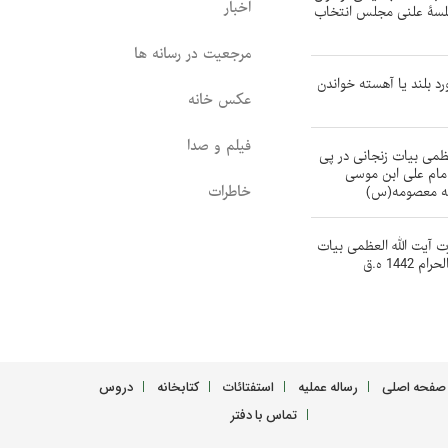
اخبار
 جلسۀ علنی مجلس انتخاب
مرجعیت در رسانه ها
رد بلند یا آهسته خواندن
عکس خانه
فیلم و صدا
ظمی بیات زنجانی در پی
ام علی ابن موسی
خاطرات
مه معصومه(س)
ت آیت الله العظمی بیات
144 ه.ق
صفحه اصلی
رساله عملیه
استفتائات
کتابخانه
دروس
تماس با دفتر