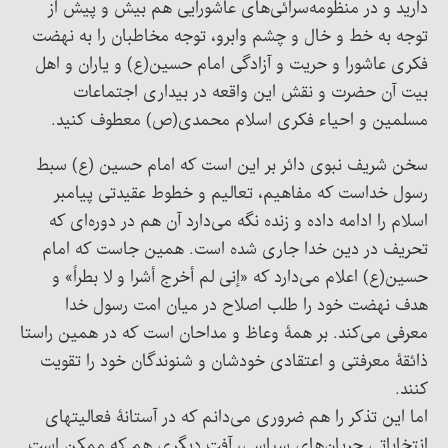
دارید و در منظومه‌سرائی‌های عاشورایی هم بیش و پیش از
توجه به خط و خال و چشم وابرو، توجه مخاطبان را به نهضت
فکری عاشورا و حریت و آزادگی امام حسین(ع) و یاران و اهل
بیت آن حضرت و نقش این واقعه در بیداری اجتماعات
مسلمین و احیاء فکری اسلام محمدی(ص) معطوف کنید.
سخن شریف نبوی دائر بر این است که امام حسین (ع) سبط
رسول خداست که مفاهیم، تعالیم و خطوط عقیدتی پیامبر
اسلام را ادامه داده و زنده نگه می‌دارد آن هم در دوره‌ای که
تحریف در دین خدا جاری شده است. همین جاست که امام
حسین(ع) اعلام می‌دارد که «إنی لم أخرج أشرا و لا بطراً» و
هدف نهضت خود را طلب اصلاح در میان امت رسول خدا
معرفی می‌کند. بر همۀ وعاظ و مداحان است که در همین راستا
ذائقۀ معرفتی و اعتقادی خودشان و شنوندگان خود را تقویت
کنند.
اما این تذکر را هم ضروری می‌دانم که در آستانۀ فعالیتهای
انتخاباتی جریان‌های سیاسی، آفت دیگری هم که ممکن است