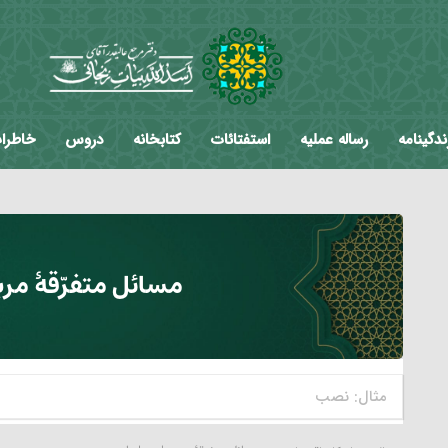
ندگینامه
رساله عملیه
استفتائات
کتابخانه
دروس
خاطرا
مسائل متفرّقۀ مربو