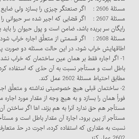
مسئلۀ 2606 : اگر صنعتگر چیزی را بسازد ولی ضایع کند، ضامن است.
مسئلۀ 2607 : اگر قصّابی که اجیر شده سر حیوانی
رایگان سر بریده باشد، ضامن است و پول حیوان را باید 
مسئلۀ 2608 : اگر قسمتی از متعلَّق اجاره خراب ش
اطاقهایش خراب شود، در این حالت مسئله دو صورت پیدا
1- اگر اجاره فقط بر همان عین ساختمان که خراب نشده 
باطل است و مستأجر نسبت به آن حدّی که استفاده کرده د
مطابق احتیاط مسئلۀ 2602 عمل کند.
2- ساختمان قبلی هیچ خصوصیتی نداشته و متعلَّق اجار
فوراً همان را بسازد و به هیچ وجه از مقدار مورد اجاره
مستأجر هم حق ندارد آن‎را به هم بزند، ام
مستأجر از بین برود، اجارة آن مقدار باطل است و مستأجر
نسبت به مقداری که استفاده کرده، اجرت در حدّ متعار
2602 عمل کند.