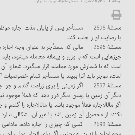
مسائل متفرّقۀ مربوط به اجاره
رساله
احکام اقتصادی
مسئلۀ 2595 : مستأجر پس از پایان مدّت اجاره
یا رضایت او را جلب کند.
مسئلۀ 2596 : مالی که مستأجر به عنوان وجه اجاره
است که با شمارش مورد معامله قرار می‏گیرد، شمارة آن ب
است، موجر باید آن‎را ببیند یا مستأجر تمام خصوصیات آن‎را به موجر بگوید تا رفع غَرَر(جهل) شود.
مسئلۀ 2597 : اگر زمینی را برای زراعت گندم و 
دیگر آن زمین یا زمین دیگر قرار دهد که فعلاً موجود ن
اگر مال‎الاجاره فعلاً موجود با
نکنند از محصول آن زمین باشد یا غیر آن، اشکالی ندارد.
وجه اجاره را ندارد. هم‎چنین اگر برای انج