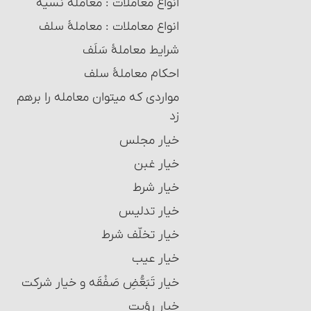
انواع معاملات‏ : معاملة نسیه
انواع معاملات‏ : معاملۀ سلف‏
شرایط معاملۀ سَلَف
احکام معاملۀ سلف
مواردی که می‏توان معامله را برهم
زد
خیار مجلس
خیار غبن
خیار شرط
خیار تدلیس
خیار تخلّف شرط
خیار عیب
خیار تَبَعُّضِ صَفْقَه و خیار شرکت
خیار رؤیت