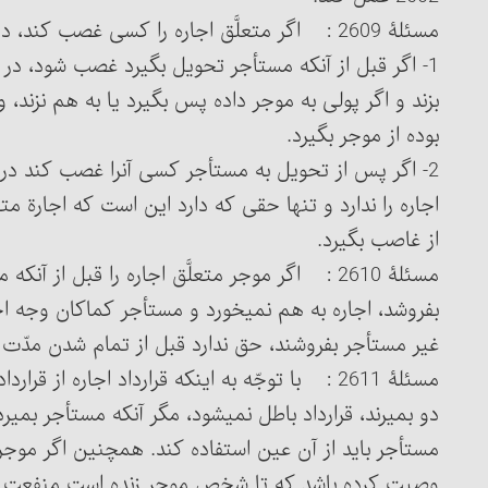
مسئلۀ 2609 : اگر متعلَّق اجاره را کسی غصب کند، دو صورت پیدا می‏کند:
1- اگر قبل از آنکه مستأجر تحویل بگیرد غصب شود، در
بزند و اگر پولی به موجر داده پس بگیرد یا به هم نزند
بوده از موجر بگیرد.
2- اگر پس از تحویل به م
اجاره را ندارد و تنها حقی که دارد این است که اجارة
از غاصب بگیرد.
مسئلۀ 2610 : اگر موجر متعلَّق اجاره را قبل از 
بفروشد، اجاره به هم نمی‏خورد و مستأجر کماکان وجه اجار
غیر مستأجر بفروشند، حق ندارد قبل از تمام شدن مدّت اجاره آن‎را به خریدار ت
مسئلۀ 2611 : با توجّه به اینکه قرارداد اجاره از
دو بمیرند، قرارداد باطل نمی‏شود، مگر آنکه مستأجر بم
مستأجر باید از آن عین اس
وصیت کرده باشد که تا شخص موجر زنده است منفعت آن 