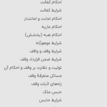
احکام کفالت
شرایط کفالت
احکام امانت و امانت‏دار
احکام عاریه‏
احکام هبه (بخشش)
شرایط موهوبٌ‎‏له
شرایط وقف و واقف‏
شرایط ضمن قرارداد وقف
تولیت و نظارت بر وقف و احکام آن
مسائل متفرقۀ وقف‏
راه‌های اثبات وقف
حبس ملک
شرایط حابس‏