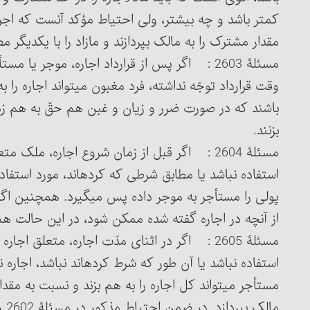
مقدار مشترک را به مالک بپردازند و مازاد را با یکدیگر م
مسئلۀ 2603 : اگر پس از قرارداد اجاره، موجر 
وقت قرارداد توجّه نداشته، فرد مغبون می‏تواند اجاره را 
بزنند.
مسئلۀ 2604 : اگر قبل از زمان شروع اجاره، ملک
استفاده نباشد یا مطابق شر
پولی را مستأجر 
از آنچه در اجاره گفته شده ممکن شود، در این حالت هم م
مسئلۀ 2605 : اگر در اثنای مدّت اجاره، متعلق
استفاده نباشد یا آن طور که شرط کرده‏اند نباشد، اجاره
مستأجر می‏تواند کل اجاره را به هم بزند و نسبت به مقد
مالک بپردازد. در ضمن احتیاط مذکور در مسئلۀ 2602 را هم بهتر است رعایت کند.