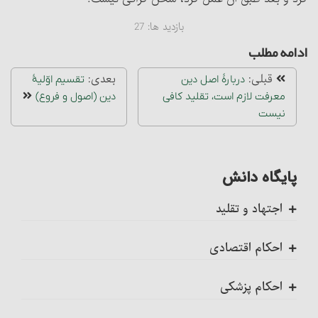
بازدید ها:
27
ادامه مطلب
قبلی:
بعدی:
دربارۀ اصل دین
تقسیم اوّلیۀ
معرفت لازم است، تقلید کافی
دین (اصول و فروع)
نیست‏
پایگاه دانش
اجتهاد و تقلید
کلیات
احکام اقتصادی
اجتهاد، واجب کفایی است
ضمانت عقدی
احکام پزشکی
احکام تکلیف
ضمانت قهری
ضمانت قهری در پزشکی