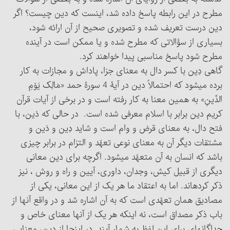
مطرح در این رابطه پاسخ داده شد، اینست که دین چیست؟ اگر
دین درست تعریف شده و تصویری صحیح از آن ارائه شود،
بسیاری از سؤالاتی که مطرح شده و یا ممکن است در آینده
مطرح شود پاسخ مناسبی پیدا خواهند کرد.
گاهی دِین با کسر دال به معنای جزا، پاداش و مجازات به کار
برده می‏شود که احتمالاً دین در آیۀ 4 سورۀ حمد «مَالِک یَوْمِ
الدِّینِ» به همین معنا به کار رفته است و در برخی از آیات قرآن
کریم دین برابر با اسلام معرفی شده است. در حالی که دَین، با
فتح دال، به معنای قرض و وام است و شاید دِین و دَین و
مشتقات دیگر آن به معنای نوعی تعهّد و التزام در برابر چیزی
باشد که انسان به آن متعهّد می‏شود. اگرچه برای دین معانی
دیگری از قبیل کیش، وجدان، داوری، آیین و راه و روش ، نیز
ذکر کرده‏اند. اما به اعتقاد ما هر یک از این معانی، یکی از
مصادیق همان تعهّدی است که به آن اشاره شد و در واقع آنها از
باب ذکر مصداق است، نه اینکه هر یک از آنها معنای خاص و
جداگانه‏ای برای این لفظ به شمار آیند. در اینجا از دین، معنایی