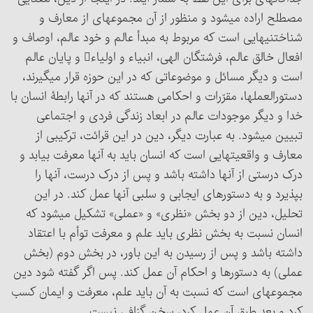
مصطلح اراده می‏شود و منظور از آن مجموعه‏ای از معارف و
شناختنیهایی است که مربوط به مبدأ عالم و خود عالم، اوصاف و
افعال خالق عالم، فرشتگان الهی، انبیاء و اولیاء و پایان عالم
است و دیگر مسائل و موضوعاتی که در این حوزه قرار می‏گیرند،
دستور‌العملها، مقرّرات و احکامی هستند که در آنها رابطۀ انسان با
خدا و دیگر موجودات عالم در ابعاد زندگی فردی و اجتماعی
تبیین می‏شود. به عبارت دیگر، دین در این قرائت، ترکیبی از
معارف و واقعیتهایی است که انسان باید به آنها معرفت بیابد و
درک درستی از آنها داشته باشد و پس از درک درست، آنها را
بپذیرد و به دستورهای ایجابی و سلبی آنها عمل کند. در این
تحلیل، دین از دو بخش «نظری» و «عملی» تشکیل می‏شود که
انسان نسبت به بخش نظری باید علم و معرفت توأم با اعتقاد
داشته باشد و پس از رسیدن به این باور، در بخش دوم (بخش
عملی) به دستورها و احکام آن عمل کند. پس اگر گفته شود دین
مجموعه‏ای است که نسبت به آن باید علم، معرفت و ایمان کسب
کرد و بعد طبق آن عمل کرد، سخن گزافی نیست.