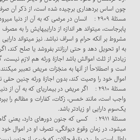
چون اساس برده‎داری برچیده شده است، از ذکر آن صرف نظر می‏شود.
مسئلۀ ۲۹۰۹ : انسان در مرضی که به آن از دنیا 
پابرجاست، می‏تواند هر اندازه از داراییهایش را به مصرف
مشروط بر آنکه حرام و اسراف نباشد. نیز می‏تواند دارایی
به او تحویل دهد و حتی ارزان‏تر بفروشد یا صلح کند، ا
زیادتر از ثلث اموالش باشد اجازۀ ورثه هم لازم نیست، گ
است و اصطلاحاً از آنها به منجّزات مریض تعبیر می‏کنن
اموال خود را وصیت کند، بدون اجازۀ ورثه چنین حقی ند
مسئلۀ ۲۹۱۰ : اگر مریض در بیماری‏ای که به آن از 
واجب است، مانند خمس، زکات، کفارات و مظالم را بپردازد،
یک‌سوم دارایی او زیادتر باشد.
مسئلۀ ۲۹۱۱ : کسی که جنون دوره‏ای دارد، یعنی
می‏شود، در زمان وقوع دیوانگی، تصرف او در اموال خود
باطل است، ولی در بقیۀ حالات که خبری از جنون نیست، 