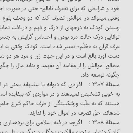
خود و شرایطی که برای تصرف نابالغ- حتی در صورت اج
وقتی می‏تواند در اموالش تصرف کند که دو وصف بلوغ و ر
رسیدن کودک به درجه‏ای از درک و فهم و دریافت تمای
توانایی درک حالت مرد بودن و احساس گرایش به جنس م
عرف قرآن به «حُلُم» تعبیر شده است. کودک وقتی به ا
دست آورد بالغ است و در این جهت زن و مرد هر دو شر
مصالح اموالش را از مفاسد آن بفهمد و بداند مال را چگو
چگونه توسعه داد.
مسئلۀ ۲۹۰۷ : افرادی ک
به خوبی تشخیص ن
هستند که به علّت ورشکستگی از طرف حاکم شرع جامع ش
شده‏اند، حقّ تصرف در اموال خود را ندارند.
مسئلۀ ۲۹۰۸ :
آزاد کردنشان و نحوه مالکیت بردگان و دیگر مسائل مربوط