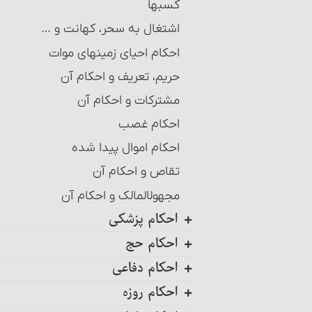
کسبها
اشتغال به سحر، کهانت و …
احکام احیای زمینهای موات‏
حریم، تعریف و احکام آن‏
مشترکات و احکام آن‏
احکام غصب‏
احکام اموال پیدا شده
تقاص و احکام آن‏
مجهول‎المالک و احکام آن‏
احکام پزشکی
احکام حج
ضمانت قهری در پزشکی
احکام دفاعی
تلقیح، مسائل و احکام آن
احکام کلی حج
احکام روزه
احکام سقط جنین و جلوگیری از
شرایط وجوب حجّ‏
مراتب امر به معروف و نهی از منکر
بارداری