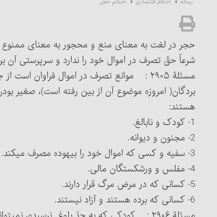
احکام حجر
رساله
احکام اقتصادی
حجر در لغت به معنای منع و محجور به معنای ممنوع
شرعاً حقّ تصرف در اموال خود را ندارد و سرپرستی آن ب
مسئلۀ ۲۹۰۵ : موانع تصرف در اموال فراوان است 
بردگان( امروزه موضوع آن از بین رفته است)، صغیر بو
هستند:
1- کودک و نابالغ.
2- مجنون و دیوانه.
3- سفیه و کسی که اموال خود را بیهوده مصرف می‏کند.
4- مفلس و ورشکستگان مالی.
5- کسانی که در مرض مرگ قرار دارند.
6- کسانی که برده هستند و آزاد نیستند.
مسئلۀ ۲۹۰۶ : کودکی که به حدّ بلوغ نرسیده، نمی