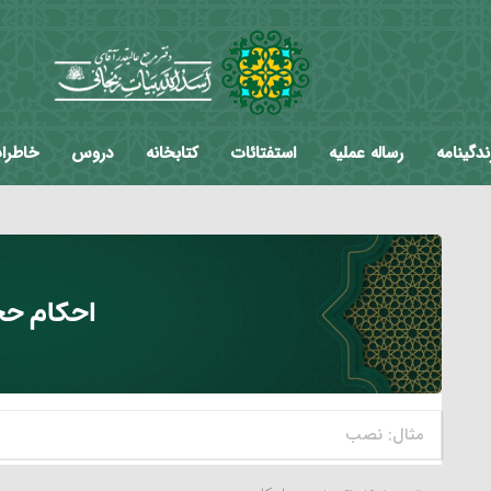
ندگینامه
رساله عملیه
استفتائات
کتابخانه
دروس
خاطرا
احکام حج