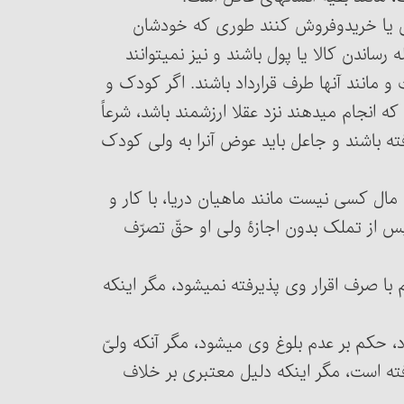
را قرض یا خریدوفروش کنند طوری که خودشان
 رساندن کالا یا پول باشند و نیز نمی‏توانند
و مانند آنها طرف قرارداد باشند. اگر کودک و
ه انجام می‏دهند نزد عقلا ارزشمند باشد، شرعاً
مالک عوض کار خود هستند، حتی اگر از ولی اجازه نگرفته باشند و جاعل باید عوض آن‎را به ولی کودک
ا که مال کسی نیست مانند ماهیان دریا، با کار و
س از تملک بدون اجازۀ ولی او حقّ تصرّف
لۀ ۲۹۱۴ : اگر کودک اقرار کند که من بالغ شده‎ام با صرف اقرار وی پذیرفته نمی‏شود، مگر اینکه
شود، حکم بر عدم بلوغ وی می‏شود، مگر آنکه ولیّ
یرفته است، مگر اینکه دلیل معتبری بر خلاف