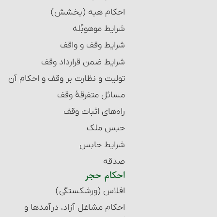
احکام هبه (بخشش)
شرایط موهوبٌ‎‏له
شرایط وقف و واقف‏
شرایط ضمن قرارداد وقف
تولیت و نظارت بر وقف و احکام آن
مسائل متفرقۀ وقف‏
راه‌های اثبات وقف
حبس ملک
شرایط حابس‏
صدقه
احکام حجر
افلاس (ورشکستگی)
احکام مشاغل آزاد، درآمدها و