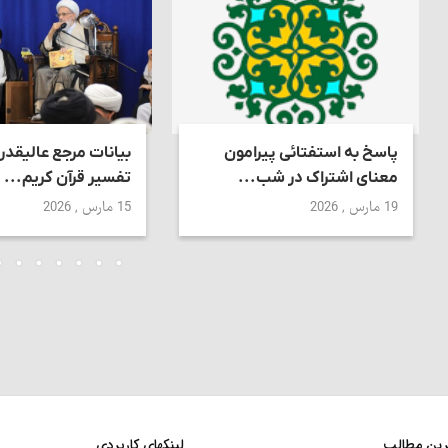
پاسخ به استفتائی پیرامون
بیانات مرجع عالیقدر
معنای اشتراک در شب...
تفسیر قرآن کریم...
19 مارس , 2026
15 مارس , 2026
ترین مطالب
لینکهای کاربردی