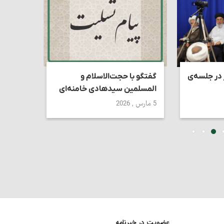
 در جلسه‌ی
گفتگو با حجت‌الاسلام و
استاد ک
المسلمین سیدهادی خامنه‌ای
تقابل د
دین‌دار
5 مارس , 2026
27 ژوئن , 2026
عضویت در خبرنامه