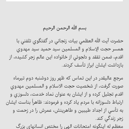
بسم الله الرحمن الرحيم
حضرت آيت الله العظمي بيات زنجاني در گفتگوي تلفني با
همسر حجت الإسلام و المسلمين سيد حميد سيد مهدوي
اقدم، ضمن تفقد و دلجوئي از خانواده اين عالم زجر كشيده، از
بازداشت ايشان ابراز تأسف كردند.
مرجع عاليقدر در اين تماس كه ظهر روز دوشنبه دوم تيرماه
صورت گرفت، از شخصيت حجت الاسلام و المسلمين مهدوي
اقدم تجليل كرده و از ايشان به عنوان نماد خدمت، دلسوزي و
ارتباط دلسوزانه با مردم ياد كرده و فرمودند: ظاهراً بناست ايشان
به تأسي از اجداد طيبين و طاهرينش، عمرش را در زحمت و
زجر زندگي كند.
معظم له اينگونه امتحانات الهي را مختص انسانهاي بزرگ