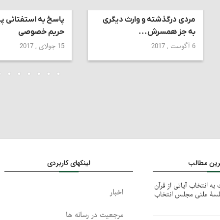
مردی درگذشته و وارث دیگری
پاسخ به استفتائی پی
به جز همسرش...
حریم خصوصی
6 آگوست , 2017
15 جولای , 2017
ترین مطالب
لینکهای کاربردی
به انتخاب آیاتی از قرآن
اخبار
 جلسۀ علنی مجلس انتخاب
مرجعیت در رسانه ها