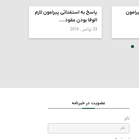
رامون
پاسخ به استفتائی پیرامون لازم
پاسخ به
الوفا بودن عقود...
مرجع عا
23 نوامبر , 2016
23 سپتامبر , 2022
عضویت در خبرنامه
نام