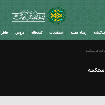
ندگینامه
رساله عملیه
استفتائات
کتابخانه
دروس
خاطرا
هادت در محکمه
 محکمه