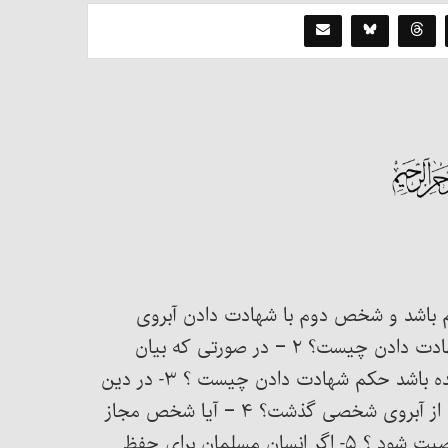
باشد و شخص دوم با شهادت دادن آبروی
خودش و خانواده اش به باد می رود در این حال حکم شهادت دادن چیست؟ ۲ – در صورتی که بیان
شهادت منجر به اشاعه فحشا و ابراز یک معصیت انجام شده باشد حکم شهادت دادن چیست ؟ ۳- در دین
ما ”حد آبرو” و حفظ آن تا چه اندازه ای است ؟ کجاها باید از آبروی شخصی گذشت؟ ۴ – آیا شخص مجاز
است برای نجات جان خودش و یا حفظ آبرویش دچار معصیت شود ؟ ۵- اگر انسان مسلمان برای حفظ