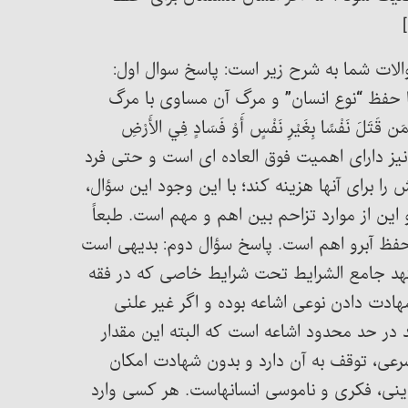
ت؛ پاسخ سوالات شما به شرح زیر است: پاسخ سوال اول:
حفظ “نوع انسان” و مرگ آن مساوی با مرگ
َفْسًا بِغَيْرِ نَفْسٍ أَوْ فَسَادٍ فِي الأَرْضِ
انسان، نیز دارای اهمیت فوق العاده ای است و حتی فرد
ا برای آنها هزینه کند؛ با این وجود این سؤال،
ین از موارد تزاحم بین اهم و مهم است. طبعاً
 حفظ آبرو اهم است. پاسخ سؤال دوم: بدیهی است
تهد جامع الشرایط تحت شرایط خاصی که در فقه
هادت دادن نوعی اشاعه بوده و اگر غیر علنی
در حد محدود اشاعه است که البته این مقدار
رعی، توقف به آن دارد و بدون شهادت امکان
دینی، فکری و ناموسی انسانهاست. هر کسی وارد