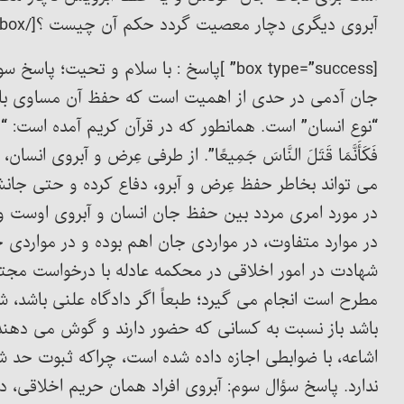
آبروی دیگری دچار معصیت گردد حکم آن چیست ؟[/box]
[box type=”success” ]پاسخ : با سلام و تحی
جان آدمی در حدی از اهمیت است که حفظ آن مساوی با 
“نوع انسان” است. همانطور که در قرآن کریم آمده است: “مَن قَتَلَ ن
فَكَأَنَّمَا قَتَلَ النَّاسَ جَمِيعًا”. از طرفی عِرض و آبروی 
می تواند بخاطر حفظ عِرض و آبرو، دفاع کرده و حتی جانش ر
در مورد امری مردد بین حفظ جان انسان و آبروی اوست و ا
در موارد متفاوت، در مواردی جان اهم بوده و در مواردی
شهادت در امور اخلاقی در محکمه عادله با درخواست مج
مطرح است انجام می گیرد؛ طبعاً اگر دادگاه علنی باشد، ش
باشد باز نسبت به کسانی که حضور دارند و گوش می دهند 
اشاعه، با ضوابطی اجازه داده شده است، چراکه ثبوت حد ش
ندارد. پاسخ سؤال سوم: آبروی افراد همان حریم اخلاقی، 