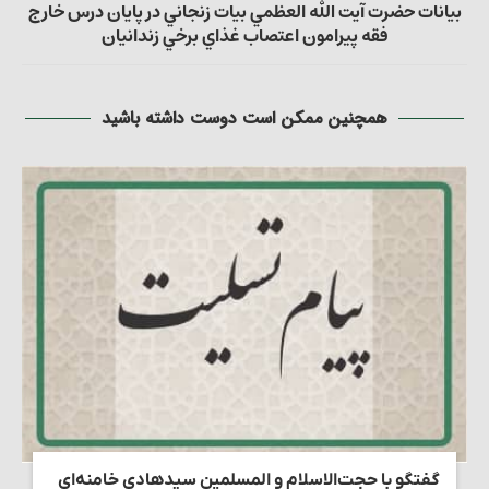
بيانات حضرت آيت الله العظمي بيات زنجاني در پايان درس خارج
فقه پيرامون اعتصاب غذاي برخي زندانيان
همچنین ممکن است دوست داشته باشید
گفتگو با حجت‌الاسلام و المسلمین سیدهادی خامنه‌ای