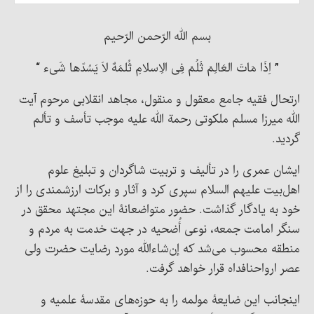
بسم الله الرّحمن الرّحیم
” اِذَا مَاتَ العَالِمَ ثَلُمَ فِی الاِسلامِ ثُلمَهٌ لاَ یَسُدّها شَیء “
ارتحال فقیه جامع معقول و منقول، مجاهد انقلابی مرحوم آیت
الله میرزا مسلم ملکوتی رحمة الله علیه موجب تأسف و تألم
گردید.
ایشان عمری را در تألیف و تربیت شاگردان و تبلیغ علوم
اهل‌بیت علیهم السلام سپری کرد و آثار و برکات ارزشمندی را از
خود به یادگار گذاشت. حضور متواضعانۀ این مجتهد محقق در
سنگر امامت جمعه، نوعی أُضحیه در جهت خدمت به مردم و
منطقه محسوب می‌شد که إن‌شاء‌الله مورد رضایت حضرت ولی
عصر ارواحنافداه قرار خواهد گرفت.
اینجانب این ضایعۀ مولمه را به حوزه‌های مقدسۀ علمیه و