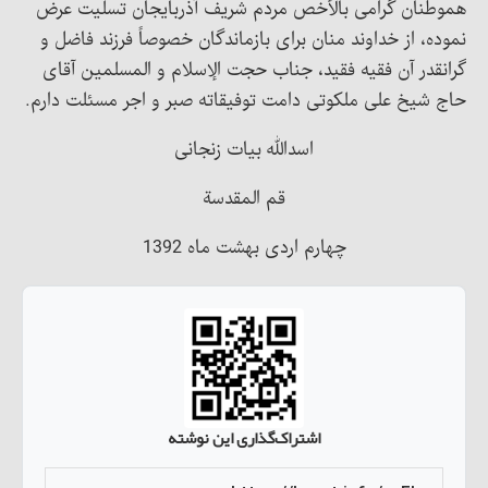
هموطنان گرامی بالأخص مردم شریف آذربایجان تسلیت عرض
نموده، از خداوند منان برای بازماندگان خصوصاً فرزند فاضل و
گرانقدر آن فقیه فقید، جناب حجت الإسلام و المسلمین آقای
حاج شیخ علی ملکوتی دامت توفیقاته صبر و اجر مسئلت دارم.
اسدالله بیات زنجانی
قم المقدسة
چهارم اردی بهشت ماه 1392
اشتراک‌گذاری این نوشته