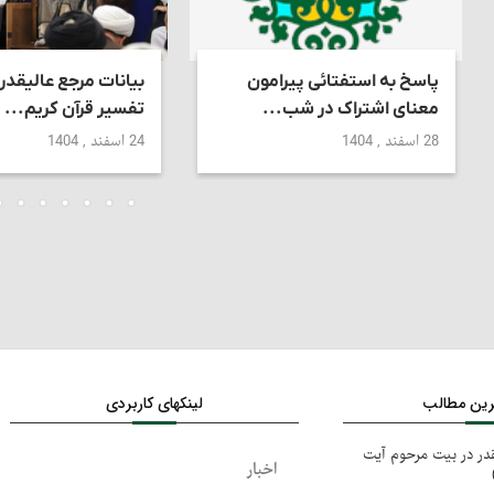
پاسخ به استفتائی پیرامون
بیانات مرجع عالیقدر
معنای اشتراک در شب...
تفسیر قرآن کریم...
28 اسفند , 1404
24 اسفند , 1404
ترین مطالب
لینکهای کاربردی
در در بیت مرحوم آیت
اخبار