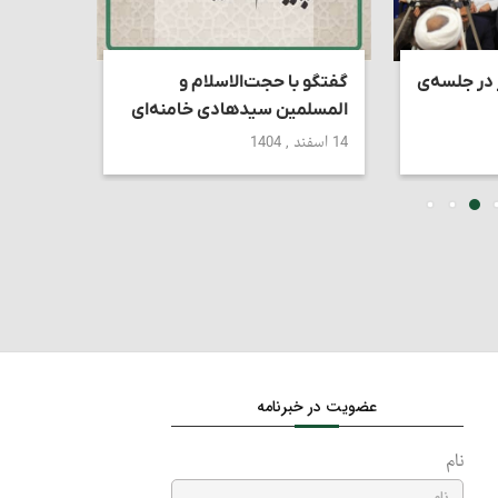
 در جلسه‌ی
گفتگو با حجت‌الاسلام و
استاد ک
المسلمین سیدهادی خامنه‌ای
تقابل د
دین‌دار
14 اسفند , 1404
6 تیر , 1405
عضویت در خبرنامه
نام