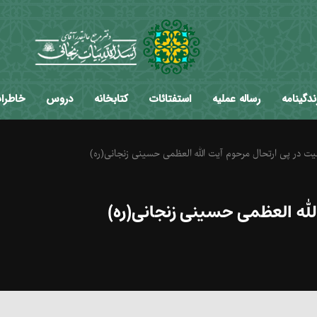
ندگینامه
رساله عملیه
استفتائات
کتابخانه
دروس
خاطرا
یت در پی ارتحال مرحوم آیت الله العظمی حسینی زنجانی(ره)
لله العظمی حسینی زنجانی(ره)