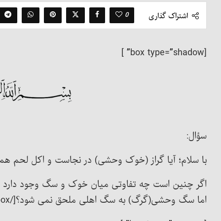
0
اشتراک گذاری
[box type=”shadow” ]
سؤال:
با سلام؛ آیا گراز (خوک وحشی) در نجاست و اکل لحم ه
اگر چنین است چه تفاوتی میان خوک و سگ وجود دارد 
اما سگ وحشی(گرگ) به سگ اهلی ملحق نمی شود؟[/box]