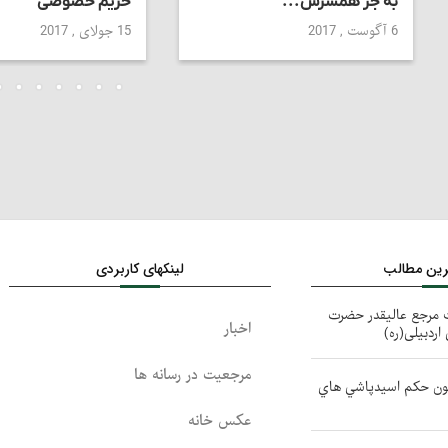
به جز همسرش...
حریم خصوصی
6 آگوست , 2017
15 جولای , 2017
ترین مطالب
لینکهای کاربردی
ت مرجع عالیقدر حضرت
اخبار
اردبیلی(ره)
مرجعیت در رسانه ها
مون حكم اسيدپاشي هاي
عکس خانه