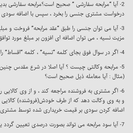
2- آیا “مرابحه سفارشی ” صحیح است؟مرابحه سفارشی بدین 
درخواست مشتری جنسی را بخرد ، سپس با اضافه سودی ،
3- آیا می توان جنسی را طبق “عقد مرابحه” فروخت و مبلغ
مزیت نسیه ، می توان اضافه ای افزون بر مبلغ مورد توافق 
4- اگر در سوال فوق بجای کلمه “نسیه” ، کلمه “اقساط” را قرار دهیم ، پاسخ چگونه خواهد بود؟
5- مرابحه وکالتی چیست ؟ آیا اصلا در شرع مقدس چنین چی
(مثال : آیا معامله ذیل صحیح است؟
6- اگر مشتری به فروشنده مراجعه کند ، و از وی کالایی ر
و به وی وکالت دهد که از طرف خودش(فروشنده) کالایی را
اضافه کردن سودی بر قیمت خریداری شده توسط مشتری ، 
7- آیا سود مرابحه می تواند بصورت درصدی تعیین گردد یا باید به صورت مبلغ معینی باشد؟