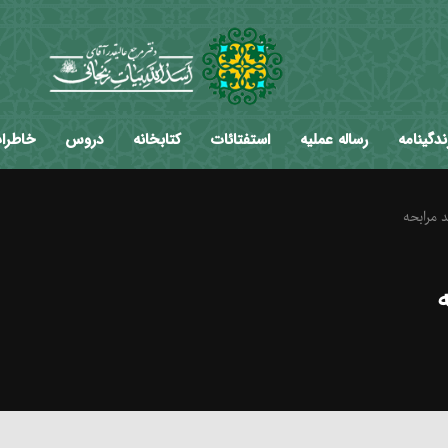
ندگینامه
رساله عملیه
استفتائات
کتابخانه
دروس
خاطرا
 مرابحه
ه