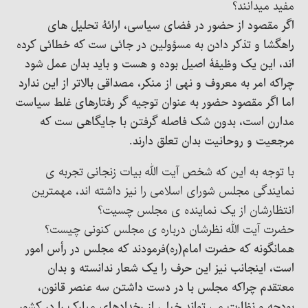
مفید میدانند؟
اگر مقصود از حضور در فضای سیاسی، ارائۀ تحلیل های
راهگشا و تذکر دادن به مسؤولین در جائی ست که خطائی کرده
اند، این یک وظیفۀ اصیل بوده و هست و باید بدان عمل شود
چراکه امر به معروف و نهی از منکر، مصداقی بالاتر از این ندارد
اما اگر مقصود حضور به عنوان توجیه گر رفتارهای غلط سیاست
مدارن است، بدون شک فاصله گرفتن با جایگاهی ست که
مرجعیت و روحانیت بدان تعلق دارند.
با توجه به این که شخص آیت الله بیات زنجانی تجربه ی
نمایندگی مجلس شورای اسلامی را نیز داشته اند، مهمترین
انتظارشان از یک نماینده ی مجلس چسیت؟
حضرت آیت الله نظرشان درباره ی مجلس کنونی چیست؟
همانگونه که حضرت امام(ره)فرمودند که مجلس در رأس امور
است، اینجانب نیز این حرف را یک شعار ندانسته و بدان
معتقدم چراکه مجلس با در دست داشتن سه عنصر قانون،
بودجه و نظارت می تواند خیلی از رخدادهای مبارک را در کشور