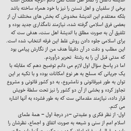
اندیشه داعش را تفکر اهل سنت نمی دانم اگرچه ممکن است
برخی از سلفیان و اهل تسنن را نیز با خود همراه ساخته باشد
بلکه معتقدم این اندیشۀ مخدوش که بخش های مختلف آن از
بعضی فرق اسلامی گرفته شده، نیازمند نامگذاری جدید بوده و
تلفیق آن به صورت مطلق با اندیشۀ اهل سنت، هدفی ست که
برای اسلامی جلوه دادن روش غلط این فرقه انتخاب شده است.
این مطلب و دقت در آن دقیقاً هدف من از نگارش پیامی بود
که مدتی قبل آن را به رشتۀ تحریر درآوردم.
اما در پاسخ سؤال اول لازم می دانم توضیح دهم که مقابله با
یک جریانی که مسلح به هر نوع امکانات بوده و با تکیه بر این
توان به طور غیرقانونی و نامشروع، به دو کشور قانونی و مشروع
تجاوز کرده و بخشی از آن دو کشور را نیز تحت سلطۀ خویش
قرار داده، نیازمند مقدماتی ست که به طور فشرده به آنها اشاره
می کنم.
اول- از نظر فکری و عقیدتی –در درجۀ اول – همۀ علمای
اسلام اعم از سنی و شیعه به صورت اتفاق و اجماع، نظرشان را