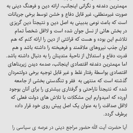
مهمترین دغدغه و نگرانی اینجانب، ارائه دین و فرهنگ دینی به
صورت غیرمنطقی، غیر قابل دفاع و خشن توسط برخی جریانات
است که باعث نوعی بدبینی به اصل دین و نتیجتاً دین گریزی
در بخش هائی از نسل جوان شده است و لااقل شخصاً تمام
تلاشم این بوده و هست که قرائتی از دین را ارائه کنم که هم
توان جذب نیروهای علاقمند و فرهیخته را داشته باشد و هم
قدرت دفاع و استدلال از ناحیۀ متدینان را به دنبال داشته باشد.
اما مهمترین دغدغه اقتصادی اینجانب، صدمه دیدن زیربناهای
اقتصادی بواسطۀ رفتار غلط و غیر قابل توجیه برخی دولتمردان
گذشته است که منتهی به فقر و تنگدستی بخشی از جامعه
شده که نتیجتاً ناراحتی و گرفتاری بیشتری را برای آنان بوجود
آورده که امیدوارم این مشکلات با تلاش های دولت فعلی که
لااقل صداقت را به عنوان یک اصل پیش روی خود قرار داده
برطرف گردد.
آیا حضرت آیت الله حضور مراجع دینی در عرصه ی سیاسی را