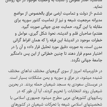
مناسب، افکار عمومی را نسبت به واقعیت موجود در آنها روشن
نماید.
ششم -از دولت و تمامیت ارضی عراق بالخصوص از مواضع
مدبرانه مرجعیت شیعه و نیز از تمامیت کشور سوریه برای
مقابله با این گروه، حمایت جدی جهانی صورت گیرد.
هفتم) صاحبان قلم و اندیشه، نحوۀ شکل گیری، عوامل و
خطرات موجود در اندیشۀ این فرقه را که همان افراط گرائی
مدرن است، به صورت دقیق مورد تحلیل قرار داده و آن را در
اختیار عموم قرار دهند تا چنین خطراتی از این پس دامنگیر
جامعۀ جهانی نگردد.
در خاورمیانه امروز از سوی گروههای مختلف نداهای مختلف
شنیده میشود، در عراق و سوریه و یمن مشکلات بسیار است.
در عربستان سعودی به مسجد شیعیان حمله بردند. در بحرین
شیعیان روند انتخابات را تحریم کردند، آیا آن طور که در
رسانههای کشورهای عربی مطرح میشود جمهوری اسلامی با
شخصیتهای اسلامی شیعه با تحرکات شیعیان در کشورهای