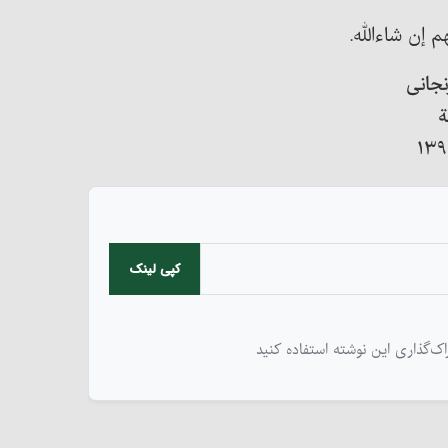
هم إن شاءالله.
نجانی
ة
کپی لینک