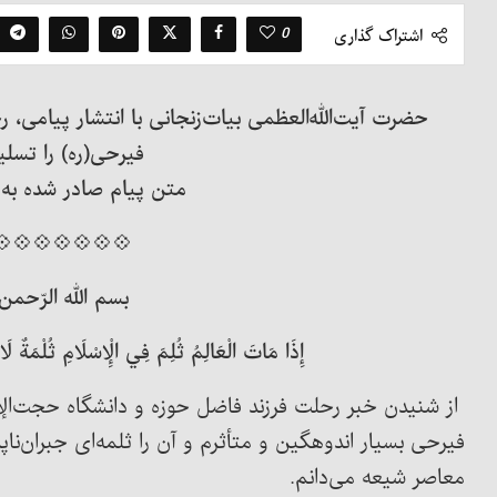
0
اشتراک گذاری
حضرت آیت‌الله‌العظمی بیات‌زنجانی با انتشار پیامی
فیرحی(ره) را تسلی
متن پیام صادر شده به
💠💠💠💠💠💠💠
بسم الله الرّحمن 
إِذَا مَاتَ الْعَالِمُ ثُلِمَ فِي الْإِسْلَامِ ثُلْمَةٌ لَا
از شنیدن خبر رحلت فرزند فاضل حوزه و دانشگاه حجت‌الإ
فیرحی بسیار اندوهگین و متأثرم و آن را ثلمه‌ای جبران‌ن
معاصر شیعه می‌دانم.