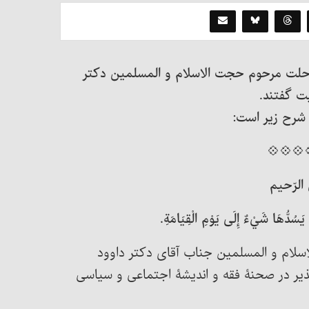
، رحلت مرحوم حجت الاسلام و المسلمین دکتر
ت گفتند.
 شرح زیر است:
💠💠💠
الرّحيم
 يَسُدُّهَا شَيْءٌ إِلَى يَوْمِ الْقِيَامَةِ.
سلام و المسلمین جناب آقای دکتر داوود
اپذیر در صحنۀ فقه و اندیشۀ اجتماعی و سیاسی