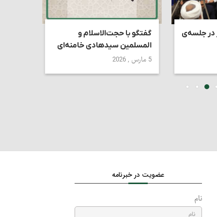
 در جلسه‌ی
گفتگو با حجت‌الاسلام و
استاد ک
المسلمین سیدهادی خامنه‌ای
تقابل د
دین‌دار
5 مارس , 2026
27 ژوئن , 2026
عضویت در خبرنامه
نام