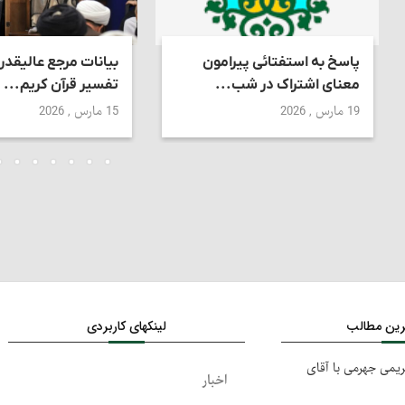
پاسخ به استفتائی پیرامون
بیانات مرجع عالیقدر
معنای اشتراک در شب...
تفسیر قرآن کریم...
19 مارس , 2026
15 مارس , 2026
ترین مطالب
لینکهای کاربردی
کریمی جهرمی با آقای
اخبار