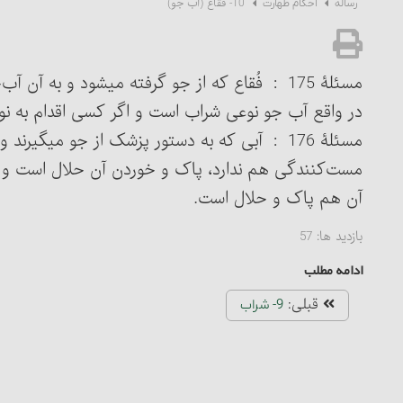
10- فُقّاع (آب جو)
رساله
احکام طهارت
مسئلۀ 175 : فُقاع که از جو گرفته می‏شود و به 
در واقع آب جو نوعی شراب است و اگر کسی اقدام به نو
مسئلۀ 176 : آبی که به دستور پزشک از جو می‏گیرن
مست‌کنندگی هم ندارد، پاک و خوردن آن حلال است و نیز
آن هم پاک و حلال است.
بازدید ها:
57
ادامه مطلب
قبلی:
9- شراب