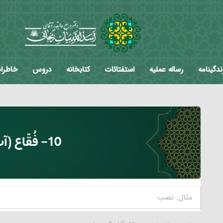
ندگینامه
رساله عملیه
استفتائات
کتابخانه
دروس
خاطرا
10- فُقّاع (آب جو)