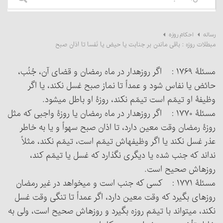
رساله
احکام روزه
مبطلات روزه : باقی ماندن بر جنابت یا حیض یا نَفسا تا اذان صبح
مسئلۀ ۱۷۶۹ : اگر روزه‏دار در ماه رمضان و قضای آن، جُنُب،
حائض یا نفاس شود و عمداً تا نماز صبح غسل نکند، یا اگر
وظیفۀ او تیمّم است تیمّم نکند، روزۀ او باطل می‏شود.
مسئلۀ ۱۷۷۰ : اگر روزه‏دار در ماه رمضان یا روزۀ واجبی که مثل
روزۀ رمضان وقت معین دارد، تا اذان صبح سهواً و یا به خاطر
عذر غسل نکند یا اگر وظیفه‏اش تیمّم است، تیمّم نکند، مثلاً
نداند که جنب شده یا دیگری نگذارد که غسل یا تیمّم کند،
روزه‏اش صحیح است.
مسئلۀ ۱۷۷۱ : کسی که جنب است و می‏خواهد در غیر رمضان
روزه‏ای بگیرد که وقت معین دارد، اگر عمداً تا تنگی وقت غسل
نکند، می‏تواند با تیمّم روزه بگیرد و روزه‏اش صحیح است، ولی به