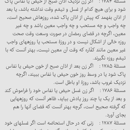
مسئلۀ ۱۷۸۴ : اگر زن نزدیک اذان صبح از حیض یا نفاس پاک
شود و برای هیچ کدام از غسل و تیمّم وقت نداشته باشد، یا بعد
از اذان بفهمد که پیش از اذان پاک شده، روزه‏اش صحیح است،
چه واجب و چه مستحب و چه واجب معین باشد و چه غیر
معین، اگرچه در قضای رمضان در صورت وسعت وقت صحت
روزه خالی از اشکال نیست و در روزۀ مستحب یا روزه‏های واجب
غیر معین مانند کفّاره که وقت آن معین نیست، بهتر آنست که با
تیمّم روزه نگیرند.
مسئلۀ ۱۷۸۵ : اگر زن بعد از اذان صبح از خون حیض یا نفاس
پاک شود یا در وسط روز خون حیض یا نفاس ببیند، اگرچه
نزدیک غروب باشد، روزۀ او باطل است.
مسئلۀ ۱۷۸۶ : اگر زن غسل حیض یا نفاس خود را فراموش کند
و بعد از یک یا چند روز یادش بیاید، ظاهر آنست که روزه‏هایی
که گرفته صحیح است، گرچه بهتر آنست که قضای آنها را هم
بجای آورد.
مسئلۀ ۱۷۸۷ : زنی که در حال استحاضه است اگر غسلهای خود