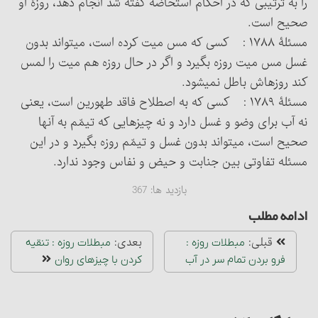
را به ترتیبی که در احکام استحاضه گفته شد انجام دهد، روزۀ او
صحیح است.
مسئلۀ ۱۷۸۸ : کسی که مس میت کرده است، می‏تواند بدون
غسل مس میت روزه بگیرد و اگر در حال روزه هم میت را لمس
کند روزه‏اش باطل نمی‏شود.
مسئلۀ ۱۷۸۹ : کسی که به اصطلاح فاقد طهورین است، یعنی
نه آب برای وضو و غسل دارد و نه چیزهایی که تیمّم به آنها
صحیح است، می‏تواند بدون غسل و تیمّم روزه بگیرد و در این
مسئله تفاوتی بین جنابت و حیض و نفاس وجود ندارد.
بازدید ها:
367
ادامه مطلب
قبلی:
بعدی:
مبطلات روزه :
مبطلات روزه : تنقیه
فرو بردن تمام سر در آب
کردن با چیزهای روان