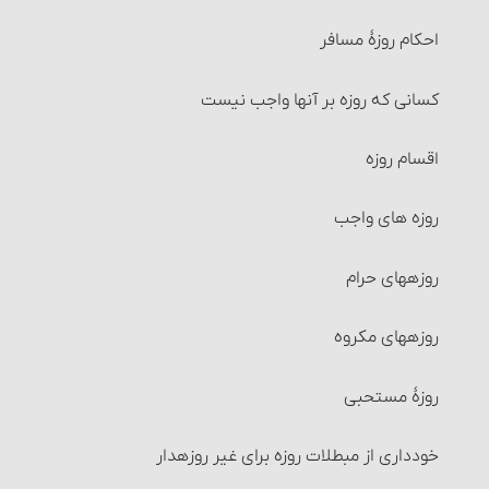
احکام روزۀ مسافر
زکات
کسانی که روزه بر آنها واجب نیست
آنچه زکات به آن تعلق می‎گیرد‏
اقسام روزه
شرایط واجب شدن زکات‏
روزه‏ های واجب
زکات شتر، گاو و گوسفند
روزه‏های حرام‏
نصاب شتر، گاو و گوسفند
روزه‏های مکروه
نصاب گاو
روزۀ مستحبی
نصاب گوسفند
خودداری از مبطلات روزه برای غیر روزه‎دار
زکات نقدین‏