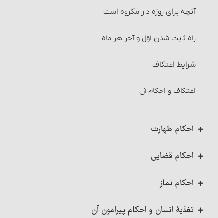
آنچه برای روزه‏ دار مکروه است
نصاب طلا و نقره‏
راه ثابت شدن اوّل و آخر هر ماه‏
زکات گندم، جو، خرما و کشمش (غلّات چهارگانه)
شرایط اعتکاف‏
نصاب غلّات چهارگانه‏
اعتکاف و احکام آن
زمان پرداخت زکات‏
احکام تصرّف و معامله در زکات
احکام طهارت
کارهایی که بر جنب مکروه است
زکات و دِین‏
احکام قضایی
کلیات
کلیات
مصارف زکات
احکام نماز
احکام آبها
شرایط قاضی‏
شرط اول
شرایط مستحقّان زکات‏
تغذیۀ انسان و احکام پیرامون آن