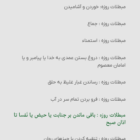
عدالت و نشانه ‏های آن
درآمد کسب و کار
پیوند اعضاء و احکام آن
عمره تمتّع
دفاع از حقوق شخصی
مبطلات روزه: خوردن و آشامیدن
خمس بخشش ، ارث و مهریه
حجّ تمتّع‏
احکام امر به معروف و نهی از منکر
مبطلات روزه : جماع
خمس مطالبات و پس‌اندازها
عمرۀ مفرده
معروف و منکر
مبطلات روزه : استمناء
کیفیت تعلّق خمس و نحوه محاسبه آن‏
شرایط امر به معروف و نهی از منکر
مبطلات روزه : دروغ بستن عمدی به خدا یا پیامبر و یا
امامان معصوم
جبران سرمایه‏
مبطلات روزه : رساندن غبار غلیظ به حلق‏
خمس خانه و اثاث منزل‏
مبطلات روزه : فرو بردن تمام سر در آب
مخارج و هزینه‏ ها
مبطلات روزه : باقی ماندن بر جنابت یا حیض یا نَفسا تا
اذان صبح
پرداخت خمس و حکم آن‏
مبطلات روزه : تنقیه کردن با چیزهای روان