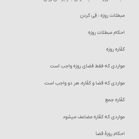
معادن
مبطلات روزه : قِی کردن‏
گنج
احکام مبطلات روزه
مال حلال مخلوط به حرام‏
کفّاره روزه
غنائم جنگی
مواردی که فقط قضای روزه واجب است
زمینی که کافر ذمّی از مسلمان بخرد
مواردی که قضا و کفّاره، هر دو واجب است
احکام تصرّف در مالی که خمس آن‌را نداده‏اند
کفّاره جمع
مصرف خمس
مواردی که کفّاره مضاعف می‏شود
احکام جابجایی خمس
احکام روزۀ قضا
انفال