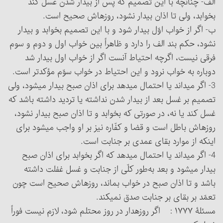
الف- چنانچه با این تصمیم که پس از بیدار شدن غسل کند
بخوابد، ولی تا اذان بیدار نشود، روزه‏اش صحیح است.
ب- اگر از خواب اوّل بیدار شود و با این تصمیم بخوابد و بیدار
نشود، حکم بند الف را دارد و ظاهراً بین خواب اول و دوم و سوم
فرقی نیست، اگرچه احتیاط آنست اگر از خواب اول بیدار شد
دوباره به خواب نرود و این احتیاط در خواب سوّم مؤکدتر است.
3- اگر می‏داند یا احتمال می‏دهد برای اذان صبح بیدار می‏شود، ولی
تصمیم بر غسل بعد از بیدار شدن نداشته یا تردید داشته باشد که
غسل کند یا نه، در صورتی که بخوابد و تا اذان صبح بیدار نشود،
روزه‏اش باطل است و قضا و کفّاره نیز بر او واجب می‏شود برای
اینکه از موارد بقای عمدی بر جنابت است.
4- اگر می‏داند یا احتمال می‏دهد که اگر بخوابد برای اذان صبح
بیدار می‏شود و بعد به‌طور کلّی از جنابت و غسل غفلت داشته
باشد و تا اذان صبح در خواب بماند، روزه‏اش صحیح است چون
تعمّد بر بقای بر جنابت صدق نمی‏کند.
مسئلۀ ۱۷۷۷ : اگر روزه‏دار در روز محتلم شود، لازم نیست فوراً