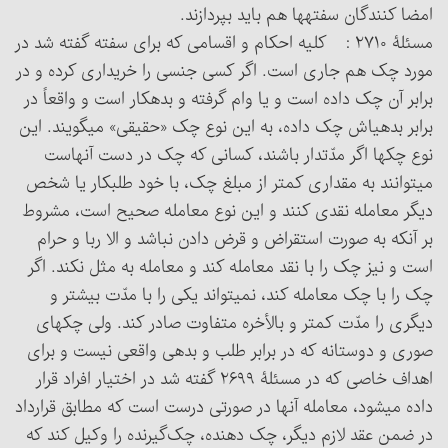
امضا کنندگان سفته‏ها هم باید بپردازند.
مسئلۀ ۲۷۱۰ : کلیه احکام و اقسامی که برای سفته گفته شد در
مورد چک هم جاری است. اگر کسی جنسی را خریداری کرده و در
برابر آن چک داده است و یا وام گرفته و بدهکار است و واقعاً در
برابر بدهی‏اش چک داده، به این نوع چک «حقیقی» می‏گویند. این
نوع چکها اگر مدّت‎دار باشند، کسانی که چک در دست آنهاست
می‏توانند به مقداری کمتر از مبلغ چک، با خود طلبکار یا شخص
دیگر معامله نقدی کنند و این نوع معامله صحیح است، مشروط
بر آنکه به صورت استقراض و قرض دادن نباشد و الا ربا و حرام
است و نیز چک را با نقد معامله کند و معامله به مثل نکند. اگر
چک را با چک معامله کند، نمی‏تواند یکی را با مدّت بیشتر و
دیگری را مدّت کمتر و بالأخره متفاوت صادر کند. ولی چکهای
صوری و دوستانه که در برابر طلب و بدهی واقعی نیست و برای
اهداف خاصی که در مسئلۀ ۲۶۹۹ گفته شد در اختیار افراد قرار
داده می‏شود، معامله آنها در صورتی درست است که مطابق قرارداد
در ضمن عقد لازم دیگر، چک دهنده، چک‌گیرنده را وکیل کند که