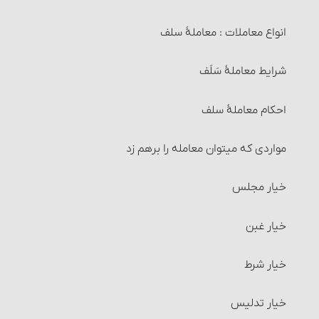
انواع معاملات‏ : معاملۀ سلف‏
شرایط معاملۀ سَلَف
احکام معاملۀ سلف
مواردی که می‏توان معامله را برهم زد
خیار مجلس
خیار غبن
خیار شرط
خیار تدلیس