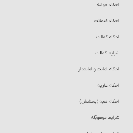
احکام حواله‏
احکام ضمانت‏
احکام کفالت
شرایط کفالت
احکام امانت و امانت‏دار
احکام عاریه‏
احکام هبه (بخشش)
شرایط موهوبٌ‎‏له