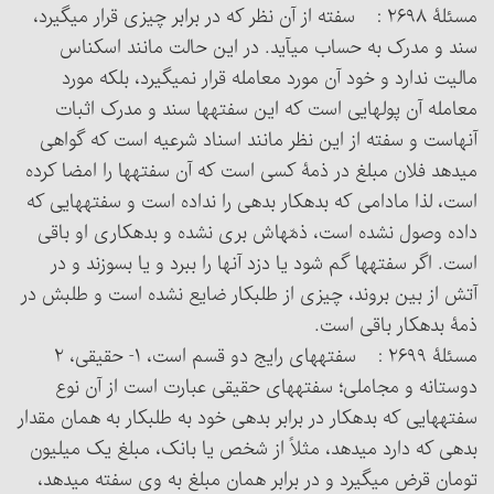
مسئلۀ ۲۶۹۸ : سفته از آن نظر که در برابر چیزی قرار می‏گیرد،
سند و مدرک به حساب می‏آید. در این حالت مانند اسکناس
مالیت ندارد و خود آن مورد معامله قرار نمی‏گیرد، بلکه مورد
معامله آن پولهایی است که این سفته‏ها سند و مدرک اثبات
آنهاست و سفته از این نظر مانند اسناد شرعیه است که گواهی
می‏دهد فلان مبلغ در ذمۀ کسی است که آن سفته‏ها را امضا کرده
است، لذا مادامی که بدهکار بدهی را نداده است و سفته‏هایی که
داده وصول نشده است، ذمّه‏اش بری نشده و بدهکاری او باقی
است. اگر سفته‏ها گم شود یا دزد آنها را ببرد و یا بسوزند و در
آتش از بین بروند، چیزی از طلبکار ضایع نشده است و طلبش در
ذمۀ بدهکار باقی است.
مسئلۀ ۲۶۹۹ : سفته‏های رایج دو قسم است، ۱- حقیقی، ۲
دوستانه و مجاملی؛ سفته‏های حقیقی عبارت است از آن نوع
سفته‏هایی که بدهکار در برابر بدهی خود به طلبکار به همان مقدار
بدهی که دارد می‏دهد، مثلاً از شخص یا بانک، مبلغ یک میلیون
تومان قرض می‏گیرد و در برابر همان مبلغ به وی سفته می‏دهد،