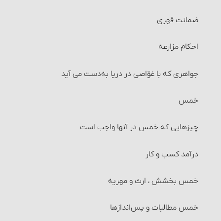
احکام تکلیف
ضمانت قهری
احکام تقلید
احکام مزارعه‏
احکام تغییر تقلید (عدول)
جواهری که با غوّاصی در دریا به‌دست می‏ آید
بقای بر تقلید میت
خمس
تغییر رأی مجتهد و احکام آن
چیزهایی که خمس در آنها واجب است‏
عدالت و نشانه ‏های آن
درآمد کسب و کار
خمس بخشش ، ارث و مهریه
خمس مطالبات و پس‌اندازها