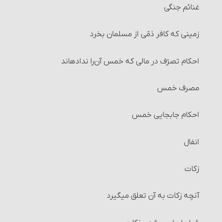
غنائم جنگی
زمینی که کافر ذمّی از مسلمان بخرد
احکام تصرّف در مالی که خمس آن‌را نداده‏اند
مصرف خمس
احکام جابجایی خمس
انفال
زکات
آنچه زکات به آن تعلق می‎گیرد‏