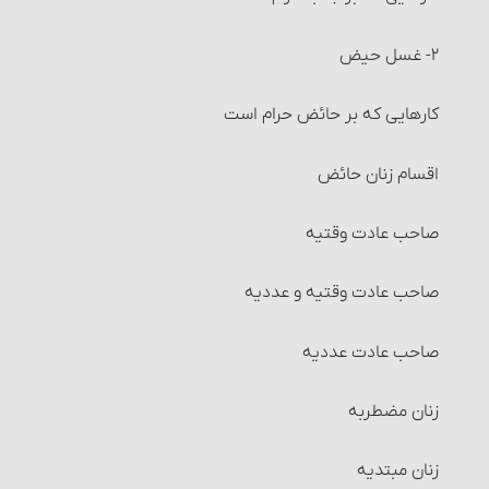
انواع شرکت‏
۲- غسل حیض‏
تصرّف در اموال شرکت و احکام آن
کارهایی که بر حائض حرام است
تقسیم مال و احکام آن‏
اقسام زنان حائض
انواع تقسیم‏
صاحب عادت وقتیه‏
احکام مضاربه‏
صاحب عادت وقتیه و عددیه‏
احکام مزارعه‏
صاحب عادت عددیه
احکام مساقات‏
زنان مضطربه‏
شرایط طرفین مساقات
زنان مبتدیه