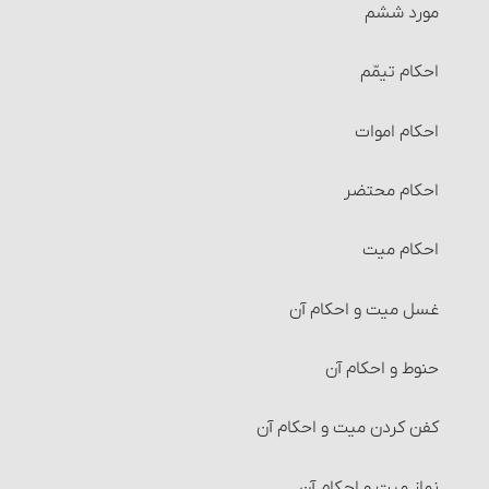
مورد ششم
احکام رهن‏
احکام تیمّم
احکام حواله‏
احکام اموات
احکام ضمانت‏
احکام محتضر
احکام کفالت
احکام میت‏
شرایط کفالت
غسل میت و احکام آن‏
احکام امانت و امانت‏دار
حنوط و احکام آن‏
احکام عاریه‏
کفن کردن میت و احکام آن
احکام هبه (بخشش)
نماز میت و احکام آن‏