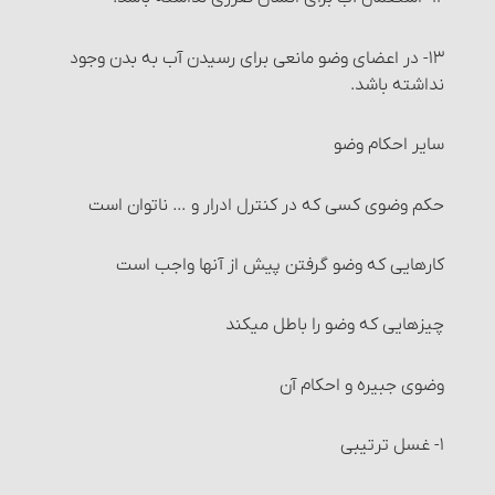
خیار تدلیس
۱۳- در اعضای وضو مانعی برای رسیدن آب به بدن وجود
نداشته باشد.
خیار تخلّف شرط
سایر احکام وضو
خیار عیب
حکم وضوی کسی که در کنترل ادرار و … ناتوان است
خیار تَبَعُّضِ صَفْقَه و خیار شرکت
کارهایی که وضو گرفتن پیش از آنها واجب است‏
خیار رؤیت
چیزهایی که وضو را باطل می‏کند
خیار تأخیر
وضوی جبیره و احکام آن
خیار حیوان
۱- غسل ترتیبی
خیار تعذّر تسلیم