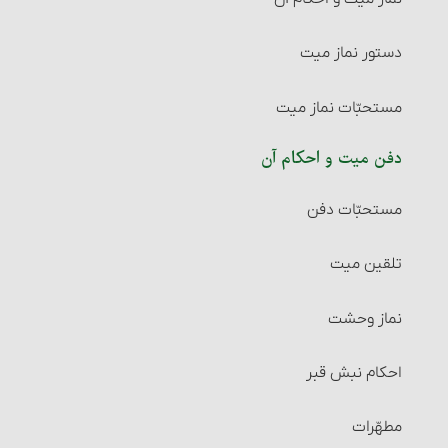
شرایط موهوبٌ‎‏له
دستور نماز میت‏
شرایط وقف و واقف‏
مستحبّات نماز میت
شرایط ضمن قرارداد وقف
دفن میت و احکام آن
تولیت و نظارت بر وقف و احکام آن
مستحبّات دفن‏
مسائل متفرقۀ وقف‏
تلقین میت‏
راه‌های اثبات وقف
نماز وحشت
حبس ملک
احکام نبش قبر
شرایط حابس‏
مطهّرات