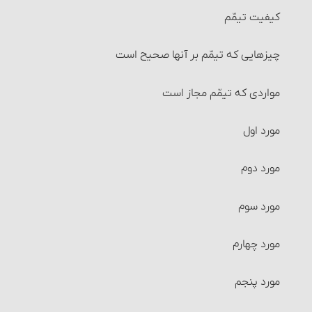
کیفیت تیمّم‏
شرایط جُعاله‏
چیزهایی که تیمّم بر آنها صحیح است
احکام بیمه
مواردی که تیمّم مجاز است‏
احکام وکالت
مورد اول
شرایط وکیل و موکِّل
مورد دوم
احکام قرض
مورد سوم‏
ربای قرضی
مورد چهارم
سفته، چک و احکام آنها‏
مورد پنجم‏
معاملات بانکی