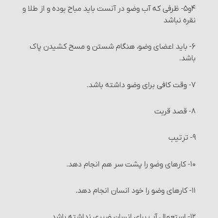
انواع معاملات‏ : معامله نقدی
۴و۵- ظرفی که آب وضو در آنست باید مباح بوده و از طلا و
نقره نباشد
انواع معاملات‏ : معامله نسیه
۶- باید اعضای وضو، هنگام شستن و مسح کشیدن پاک
انواع معاملات‏ : معاملۀ سلف‏
باشد.
شرایط معاملۀ سَلَف
۷- وقت کافی برای وضو داشته باشد.
احکام معاملۀ سلف
۸- قصد قربت‏
مواردی که می‏توان معامله را برهم زد
۹- ترتیب
خیار مجلس
۱۰- کارهای وضو را پشت سر هم انجام دهد.
خیار غبن
۱۱- کارهای وضو را خود انسان انجام دهد.
خیار شرط
۱۲- استعمال آب برای انسان ضرری نداشته باشد.