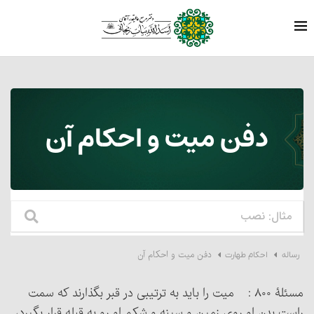
دفن میت و احکام آن
دفن میت و احکام آن
رساله
احکام طهارت
مسئلۀ ۸۰۰ : میت را باید به ترتیبی در قبر بگذارند که سمت
راست بدن او روی زمین و سینه و شکم او رو به قبله قرار بگیرد،