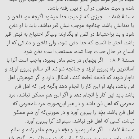
شده و میت مدفون در آن از بین رفته باشد.
مسئلۀ ۸۰۵ : چیزی که از میت جدا می‏شود اگرچه مو، ناخن و
یا دندانش باشد، چنانچه موجب نبش قبر نباشد، باید با او دفن
شود و بنا براحتیاط در کفن او بگذارند؛ ولی‏اگر احتیاج به نبش قبر
باشد، احتیاط آنست که جدا دفن شود، ولی ناخن و دندانی که از
انسان در حال حیات جدا شده، مستحب است دفن شود.
مسئلۀ ۸۰۶ : اگر بچّه‏ای در رحم مادر بمیرد، واجب است آن‎را با
آسان‏ترین راه بیرون آورند و چنانچه نتوانند آن‎را سالم بیرون آورند و
ناچار شوند که قطعه قطعه کنند، اشکال دارد و اگر شوهرش اهل
فن باشد، باید او این کار را انجام دهد وگرنه زنی که اهل فن
باشد باید این کار را انجام دهد و اگر این هم ممکن نباشد، مرد
محرمی که اهل فن باشد و در غیر این‌صورت مرد نامحرمی که
اهل فن باشد، بچّه را بیرون آورد و در صورتی‌که آن هم ممکن
نباشد، کسی که اهل فن نباشد، می‏تواند آن‎را بیرون آورد.
مسئلۀ ۸۰۷ : اگر مادر بمیرد و بچّه در رحم مادر زنده و سالم
باشد، واجب است به وسیلۀ کسانی که در مسئلۀ پیش گفته شد،