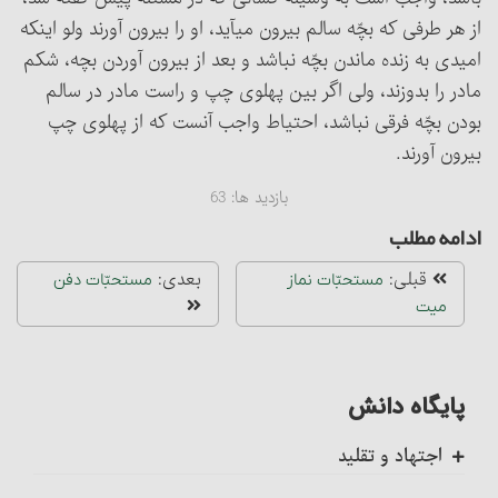
از هر طرفی که بچّه سالم بیرون می‏آید، او را بیرون آورند ولو اینکه
امیدی به زنده ماندن بچّه نباشد و بعد از بیرون آوردن بچه، شکم
مادر را بدوزند، ولی اگر بین پهلوی چپ و راست مادر در سالم
بودن بچّه فرقی نباشد، احتیاط واجب آنست که از پهلوی چپ
بیرون آورند.
بازدید ها:
63
ادامه مطلب
قبلی:
بعدی:
مستحبّات نماز
مستحبّات دفن‏
میت
پایگاه دانش
اجتهاد و تقلید
کلیات