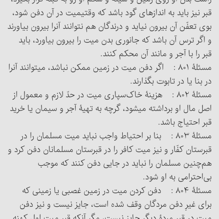
قبر نیز باید به اندازه‏ای گود باشد که وقتی‏میت در آن دفن شود،
بوی تعفّن آن بیرون نیاید و درندگان هم نتوانند آن‎را بیرون بیاورند
و اگر ترس آن باشد که جانوری بدن میت را بیرون بیاورد، باید
قبر را با آجر و مانند آن محکم کنند.
مسئلۀ ۸۰۱ : اگر دفن میت در زمین ممکن نباشد، می‏توانند آن‎را
در بنا یا در تابوت بگذارند.
مسئلۀ ۸۰۲ : هزینۀ خاک‌سپاری میت در حدّ لازم و معمول از
اصل مال او برداشته می‏شود، گرچه به تهیۀ آجر و سیمان یا خرید
قبر احتیاج باشد.
مسئلۀ ۸۰۳ : بنا بر احتیاط واجب نباید میت مسلمان را در
قبرستان کفّار و نیز میت کافر را در قبرستان مسلمانان دفن کرد و
هم‌چنین مسلمان را نباید در جایی دفن کنند که موجب
بی‌احترامی به او شود.
مسئلۀ ۸۰۴ : دفن کردن میت در زمین غصبی یا زمینی که
برای غیرِ دفن مردگان وقف شده است، جایز نیست و نیز دفن
میت در قبر مردۀ دیگر جایز نیست، مگر آنکه قبر میتِ اول کهنه