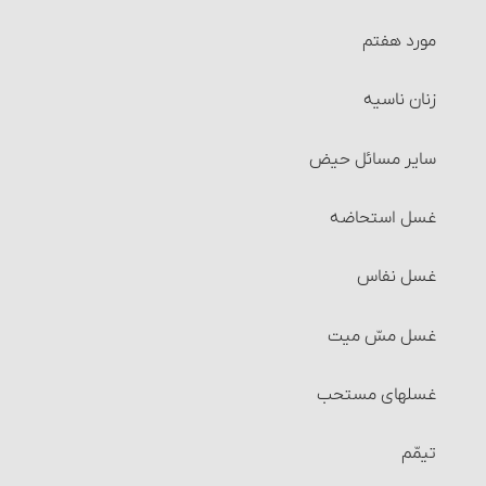
احکام وقف
مورد هفتم
احکام اجاره‏
زنان ناسیه
شرایط موجر و مستأجر
سایر مسائل حیض
شرایط مالی که اجاره داده می‏شود
غسل استحاضه‏
شرایط استفاده از مال‌الإجاره
غسل نفاس‏
مسائل متفرّقۀ مربوط به اجاره
غسل مسّ میت
احکام سرقفلی
غسلهای مستحب
احکام جُعاله
تیمّم
شرایط جُعاله‏