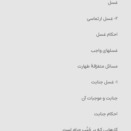
غسل
اقاله و مسائل مربوط به آن‏
۲- غسل ارتماسی‏
مسائل مربوط به احتکار و احکام آن‏
احکام غسل‏
مسائل مربوط به احتکار و احکام آن
غسلهای واجب
مسائل متفرّقۀ‏ خرید و فروش
مسائل متفرّقۀ طهارت
احکام شُفعه
۱- غسل جنابت‏
احکام صلح
جنابت و موجبات آن
احکام شرکت
احکام جنابت
شرایط شرکت اختیاری (قراردادی)
کارهایی که بر جُنُب حرام است‏