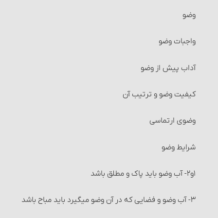
معاملات حرام‏ : خرید و فروش چیزهایی که آمیخته به
وضو
رباست
واجبات وضو
معاملات حرام‏ : خرید و فروشی که آمیخته و همراه غش
باشد
آداب پیش از وضو
شرایط فروشنده و خریدار
کیفیت وضو و ترتیب آن
شرایط کالا و عوَض آن
وضوی ارتماسی
خرید و فروش موقوفات
شرایط وضو
معاملات طلا و نقره و فراورده‌های آنها‏
۱و۲- آب وضو باید پاک و مطلق باشد
خرید و فروش میوه‏
۳- آب وضو و فضایی که در آن وضو می‏گیرد باید مباح باشد