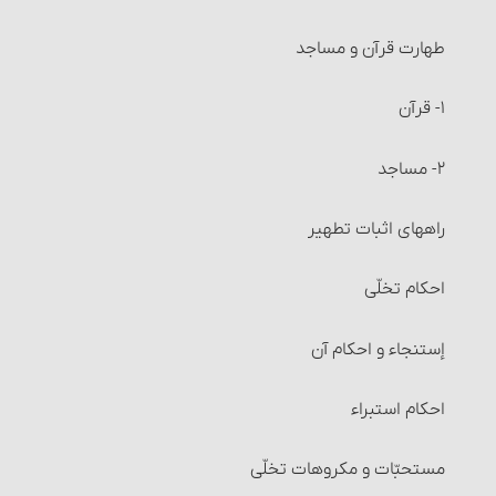
عزل (کنار گذاشتن) زکات فطره و احکام آن
طهارت قرآن و مساجد
احکام خرید و فروش‏
۱- قرآن
مستحبّات معامله
۲- مساجد
معاملات مکروه
راههای اثبات تطهیر
معاملات حرام‏ : خرید و فروش عین نجس، در شرایطی
احکام تخلّی
معاملات حرام‏ : خرید و فروش اموالی که از طرق غیر شرعی
إستنجاء و احکام آن
به دست آمده است
احکام استبراء
معاملات حرام‏ : خرید و فروش چیزهایی که عرفاً جنبۀ مالی
نداشته یا معمولاً برای حرام استفاده می‏شوند
مستحبّات و مکروهات تخلّی