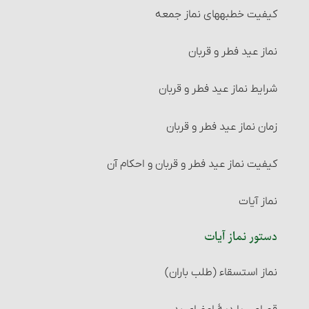
احکام اجاره‏
کیفیت خطبه‏های نماز جمعه
زنان ناسیه
شرایط موجر و مستأجر
نماز عید فطر و قربان
سایر مسائل حیض
شرایط مالی که اجاره داده می‏شود
شرایط نماز عید فطر و قربان
غسل استحاضه‏
شرایط استفاده از مال‌الإجاره
زمان نماز عید فطر و قربان‏
غسل نفاس‏
مسائل متفرّقۀ مربوط به اجاره
کیفیت نماز عید فطر و قربان و احکام آن
غسل مسّ میت
احکام سرقفلی
نماز آیات
غسلهای مستحب
احکام جُعاله
دستور نماز آیات‏
تیمّم
شرایط جُعاله‏
نماز استسقاء (طلب باران)
کیفیت تیمّم‏
شرایط جُعاله‏