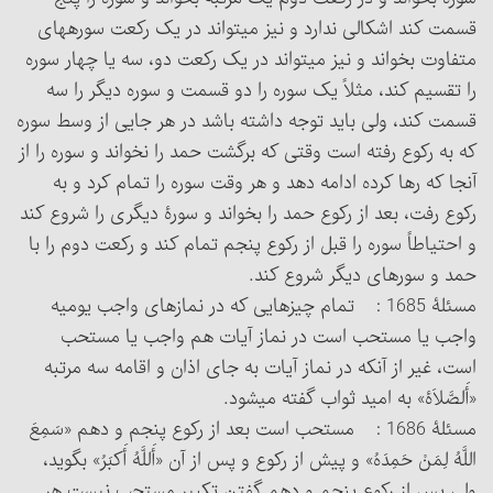
قسمت کند اشکالی ندارد و نیز می‏تواند در یک رکعت سوره‏های
متفاوت بخواند و نیز می‏تواند در یک رکعت دو، سه یا چهار سوره
را تقسیم کند، مثلاً یک سوره را دو قسمت و سوره دیگر را سه
قسمت کند، ولی باید توجه داشته باشد در هر جایی از وسط سوره
که به رکوع رفته است وقتی که برگشت حمد را نخواند و سوره را از
آنجا که رها کرده ادامه دهد و هر وقت سوره را تمام کرد و به
رکوع رفت، بعد از رکوع حمد را بخواند و سورۀ دیگری را شروع کند
و احتیاطاً سوره را قبل از رکوع پنجم تمام کند و رکعت دوم را با
حمد و سوره‏ای دیگر شروع کند.
مسئلۀ 1685 : تمام چیزهایی که در نمازهای واجب یومیه
واجب یا مستحب است در نماز آیات هم واجب یا مستحب
است، غیر از آنکه در نماز آیات به جای اذان و اقامه سه مرتبه
«أَلصَّلاَۀ» به امید ثواب گفته می‏شود.
مسئلۀ 1686 : مستحب است بعد از رکوع پنجم و دهم «سَمِعَ
اللَّهُ لِمَنْ حَمِدَهُ» و پیش از رکوع و پس از آن «أَللَّهُ أَکبَرُ» بگوید،
ولی پس از رکوع پنجم و دهم گفتن تکبیر مستحب نیست هر