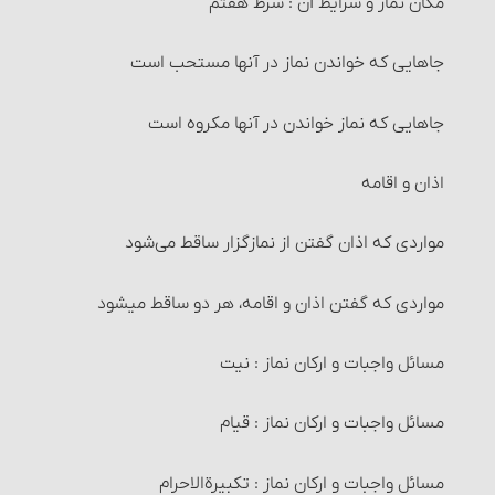
3- آفتاب‏
اقسام قتل و احکام آنها
مکان نماز و شرایط آن : شرط هفتم
اعتکاف و احکام آن
زمان پرداخت زکات‏
4- استحاله
راههای اثبات قتل‏
جاهایی که خواندن نماز در آنها مستحب است
احکام تصرّف و معامله در زکات
5- انتقال
کفّارۀ قتل
جاهایی که نماز خواندن در آنها مکروه است
زکات و دِین‏
7- تبعیت
دیه و انواع آن‏
اذان و اقامه
مصارف زکات
6- اسلام آوردن
دیة سقط جنین
مواردی که اذان گفتن از نمازگزار ساقط می‌شود
شرایط مستحقّان زکات‏
8- زوال عین نجاست
دیۀ جراحات‏
مواردی که گفتن اذان و اقامه، هر دو ساقط می‎شود
زکات فطره
9- استبرای حیوان نجاست‎خوار
حکم مواردی که دیه تعیین نشده؛ تفاوت اَرش و حکومت‏
مسائل واجبات و ارکان نماز : نیت
مصرف زکات فطره
10- غایب شدن مسلمان
مسائل متفرّقۀ قصاص و دیات‏
مسائل واجبات و ارکان نماز : قیام
عزل (کنار گذاشتن) زکات فطره و احکام آن
طهارت قرآن و مساجد
حدّ دزدی‏
مسائل واجبات و ارکان نماز : تکبیرة‎الاحرام