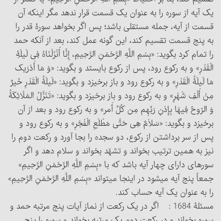
یک آیه از سوره را به عنوان یک قسمت قرار ندهد مگر اینکه آن
قسمت از آیه، جمله مستقلی باشد؛ پس اگر بخواهد سورۀ قدر را
به پنج قسمت تقسیم کند، این گونه عمل کند، بعد از آنکه حمد
را تمام کرد بگوید: «بِسْمِ اللَّهِ الرَّحْمَنِ الرَّحِیمِ، إِنَّا أَنْزَلْنَاهُ فِی لَیلَۀِ
الْقَدْرِ» و به رکوع رود، پس از رکوع بایستد و بگوید: «وَ مَا أَدْرَیک
مَا لَیلَۀُ الْقَدْرِ» و به رکوع رود و باز برخیزد و بگوید: «لَیلَۀُ الْقَدْرِ خَیرٌ
مِنْ أَلْفِ شَهْرٍ» و به رکوع رود و باز برخیزد و بگوید: «تَنَزَّلُ المَلَائِکَۀُ
وَ الرّوحُ فِیهَا بِإِذنِ رَبِّهِم مِن کُلِّ أَمر» و به رکوع رود و بعد از آن
برخیزد و بگوید: «سَلاَمٌ هِی حَتَّی مَطْلَعِ الْفَجْرِ» و به رکوع رود و
پس از سر برداشتن از رکوع، دو سجده را بجا آورد و رکعت دوم را
نیز به همین ترتیب بخواند و تشهّد بخواند و سلام دهد و اگر
سوره‏ای دارای چهار آیه باشد که با «بِسْمِ اللَّهِ الرَّحْمَنِ الرَّحِیمِ»
جمعاً پنج آیه می‏شود در اینجا می‏تواند «بِسْمِ اللَّهِ الرَّحْمَنِ الرَّحِیمِ»
را به عنوان یک آیه حساب کند.
مسئلۀ 1684 : اگر در یک رکعت از نماز آیات پنج مرتبه حمد و
سوره بخواند و در رکعت دوم یک مرتبه بخواند و سوره را پنج