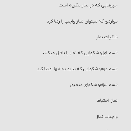
چیزهایی که در نماز مکروه است
6- باید اعضای وضو، هنگام شستن و مسح کشیدن پاک
انواع معاملات‏ : معاملۀ سلف‏
باشد.
مواردی که می‏توان نماز واجب را رها کرد
شرایط معاملۀ سَلَف
7- وقت کافی برای وضو داشته باشد.
شکیات نماز
احکام معاملۀ سلف
8- قصد قربت‏
قسم اول: شکهایی که نماز را باطل می‏کنند
مواردی که می‏توان معامله را برهم زد
9- ترتیب
قسم دوم: شکهایی که نباید به آنها اعتنا کرد
خیار مجلس
10- کارهای وضو را پشت سر هم انجام دهد.
قسم سوّم: شکهای صحیح
خیار غبن
11- کارهای وضو را خود انسان انجام دهد.
نماز احتیاط
خیار شرط
12- استعمال آب برای انسان ضرری نداشته باشد.
واجبات نماز
خیار تدلیس
13- در اعضای وضو مانعی برای رسیدن آب به بدن وجود