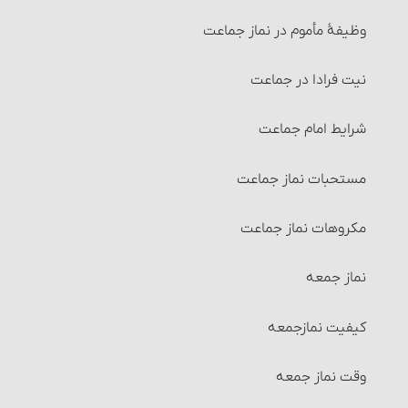
تصرّف در اموال شرکت و احکام آن
وظیفۀ مأموم در نماز جماعت
کارهایی که بر حائض حرام است
تقسیم مال و احکام آن‏
نیت فرادا در جماعت
اقسام زنان حائض
انواع تقسیم‏
شرایط امام جماعت‏
صاحب عادت وقتیه‏
احکام مضاربه‏
مستحبات نماز جماعت
صاحب عادت وقتیه و عددیه‏
احکام مزارعه‏
مکروهات نماز جماعت
صاحب عادت عددیه
احکام مساقات‏
نماز جمعه
زنان مضطربه‏
شرایط طرفین مساقات
کیفیت نمازجمعه
زنان مبتدیه
احکام وقف
وقت نماز جمعه
مورد هفتم