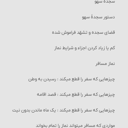
سجدۀ سهو
نداشته باشد.
خیار تخلّف شرط
دستور سجدۀ سهو
سایر احکام وضو
خیار عیب
قضای سجده و تشهّد فراموش شده
حکم وضوی کسی که در کنترل ادرار و … ناتوان است
خیار تَبَعُّضِ صَفْقَه و خیار شرکت
کم یا زیاد کردن اجزاء و شرایط نماز
کارهایی که وضو گرفتن پیش از آنها واجب است‏
خیار رؤیت
نماز مسافر
چیزهایی که وضو را باطل می‏کند
خیار تأخیر
چیزهایی که سفر را قطع می‏کند : رسیدن به وطن
وضوی جبیره و احکام آن
خیار حیوان
چیزهایی که سفر را قطع می‏کند : قصد اقامه
1- غسل ترتیبی
خیار تعذّر تسلیم
چیزهایی که سفر را قطع می‏کند : یک ماه ماندن بدون نیت
غسل
اقاله و مسائل مربوط به آن‏
مواردی که مسافر می‏تواند نماز را تمام بخواند