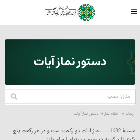
دستور نماز آیات‏
دستور نماز آیات‏
رساله
احکام نماز
مسئلۀ 1682 : نماز آیات دو رکعت است و در هر رکعت پنج
رکوع دارد که به دو صورت می‏توان انجام داد: