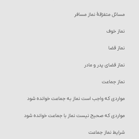
2- غسل ارتماسی‏
مسائل مربوط به احتکار و احکام آن‏
مسائل متفرّقۀ نماز مسافر
احکام غسل‏
مسائل مربوط به احتکار و احکام آن
نماز خوف
غسلهای واجب
مسائل متفرّقۀ‏ خرید و فروش
نماز قضا
مسائل متفرّقۀ طهارت
احکام شُفعه
نماز قضای پدر و مادر
1- غسل جنابت‏
احکام صلح
نماز جماعت
جنابت و موجبات آن
احکام شرکت
مواردی که واجب است نماز به جماعت خوانده شود
احکام جنابت
شرایط شرکت اختیاری (قراردادی)
مواردی که صحیح نیست نماز با جماعت خوانده شود
کارهایی که بر جُنُب حرام است‏
انواع شرکت‏
شرایط نماز جماعت‏
2- غسل حیض‏