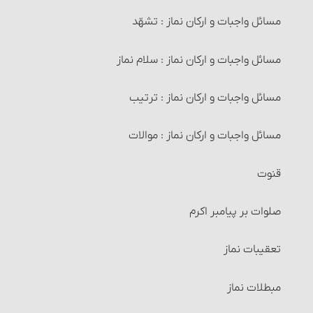
واجبات وضو
مسائل واجبات و ارکان نماز : تشهّد
معاملات حرام‏ : خرید و فروشی که آمیخته و همراه غش
باشد
آداب پیش از وضو
مسائل واجبات و ارکان نماز : سلام نماز
شرایط فروشنده و خریدار
کیفیت وضو و ترتیب آن
مسائل واجبات و ارکان نماز : ترتیب
شرایط کالا و عوَض آن
وضوی ارتماسی
مسائل واجبات و ارکان نماز : موالات
خرید و فروش موقوفات
شرایط وضو
قنوت
معاملات طلا و نقره و فراورده‌های آنها‏
1و2- آب وضو باید پاک و مطلق باشد
صلوات بر پیامبر اکرم‏
خرید و فروش میوه‏
3- آب وضو و فضایی که در آن وضو می‏گیرد باید مباح باشد
تعقیبات نماز
انواع معاملات‏ : معاملة نقدی
4و5- ظرفی که آب وضو در آنست باید مباح بوده و از طلا و
مبطلات نماز
نقره نباشد
انواع معاملات‏ : معاملة نسیه