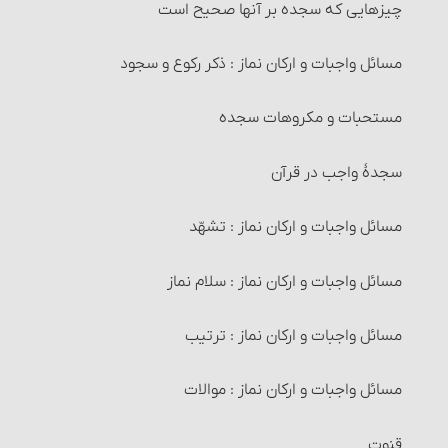
معاملات حرام‏ : خرید و فروش اموالی که از طرق غیر شرعی
إستنجاء و احکام آن
چیزهایی که سجده بر آنها صحیح است
به دست آمده است
احکام استبراء
مسائل واجبات و ارکان نماز : ذکر رکوع و سجود
معاملات حرام‏ : خرید و فروش چیزهایی که عرفاً جنبۀ مالی
نداشته یا معمولاً برای حرام استفاده می‏شوند
مستحبّات و مکروهات تخلّی
مستحبات و مکروهات سجده
معاملات حرام‏ : خرید و فروش چیزهایی که آمیخته به
وضو
سجدۀ واجب در قرآن
رباست
واجبات وضو
مسائل واجبات و ارکان نماز : تشهّد
معاملات حرام‏ : خرید و فروشی که آمیخته و همراه غش
باشد
آداب پیش از وضو
مسائل واجبات و ارکان نماز : سلام نماز
شرایط فروشنده و خریدار
کیفیت وضو و ترتیب آن
مسائل واجبات و ارکان نماز : ترتیب
شرایط کالا و عوَض آن
وضوی ارتماسی
مسائل واجبات و ارکان نماز : موالات
خرید و فروش موقوفات
شرایط وضو
قنوت