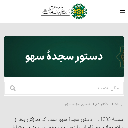
دستور سجدۀ سهو
دستور سجدۀ سهو
رساله
احکام نماز
مسئلۀ 1335 : دستور سجدۀ سهو آنست که نمازگزار بعد از
سلام نماز بدون فاصله، با توجه به سجده رود و بنا بر احتیاط