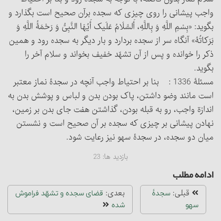
واجب پیشانی را روی چیزی که سجده برآن صحیح است بگذارد و
بگوید: «بِسْمِ اللَّهِ وَ بِاللَّهِ، أَلسَّلَامُ عَلَیک أَیُهَا النَّبِیُّ وَ رَحْمَۀُ اللَّهِ وَ
بَرَکاتُهُ» آنگاه سر از سجده بردارد و بار دیگر به سجده رود و همین
ذکر را خوانده و پس از آن تشهّد خفیف بخواند و سلام آخر را
بگوید.
مسئلۀ 1336 : بنا بر احتیاط واجب آنچه در سجدۀ نماز معتبر
است مانند وضو داشتن، پاک بودن بدن و لباس و پوشش بدن به
اندازة واجب، رو به قبله بودن، گذاشتن هفت جای بدن بر زمین،
نهادن پیشانی بر چیزی که سجده بر آن صحیح است و نشستن
میان دو سجده، در سجدۀ سهو نیز رعایت شود.
بازدید ها:
23
ادامه مطلب
قبلی:
بعدی:
سجدۀ
قضای سجده و تشهّد فراموش
سهو
شده