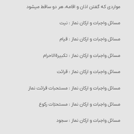
شرایط مستحقّان زکات‏
8- زوال عین نجاست
دیۀ جراحات‏
مواردی که گفتن اذان و اقامه، هر دو ساقط می‎شود
زکات فطره
9- استبرای حیوان نجاست‎خوار
حکم مواردی که دیه تعیین نشده؛ تفاوت اَرش و حکومت‏
مسائل واجبات و ارکان نماز : نیت
مصرف زکات فطره
10- غایب شدن مسلمان
مسائل متفرّقۀ قصاص و دیات‏
مسائل واجبات و ارکان نماز : قیام
عزل (کنار گذاشتن) زکات فطره و احکام آن
طهارت قرآن و مساجد
حدّ دزدی‏
مسائل واجبات و ارکان نماز : تکبیرة‎الاحرام
احکام خرید و فروش‏
1- قرآن
مسائل واجبات و ارکان نماز : قرائت
مستحبّات معامله
2- مساجد
مسائل واجبات و ارکان نماز : مستحبات قرائت نماز
معاملات مکروه
راههای اثبات تطهیر
مسائل واجبات و ارکان نماز : مستحبّات رکوع
معاملات حرام‏ : خرید و فروش عین نجس، در شرایطی
احکام تخلّی
مسائل واجبات و ارکان نماز : سجود