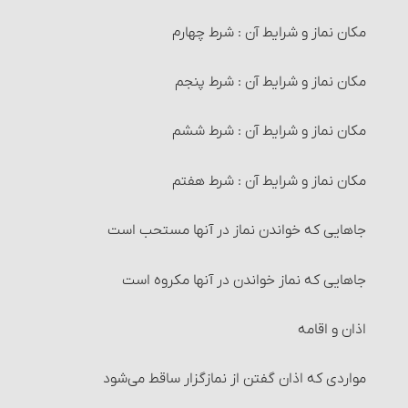
خودداری از مبطلات روزه برای غیر روزه‎دار
زکات نقدین‏
1- آب‏
احکام مرتد ملّی
مکان نماز و شرایط آن : شرط چهارم
آنچه برای روزه‏ دار مکروه است
نصاب طلا و نقره‏
شستن ظروف با آب قلیل
حکم سایر حدود و تعزیرات‏
مکان نماز و شرایط آن : شرط پنجم
راه ثابت شدن اوّل و آخر هر ماه‏
زکات گندم، جو، خرما و کشمش (غلّات چهارگانه)
2- زمین‏
احکام قصاص و دیات‏
مکان نماز و شرایط آن : شرط ششم
شرایط اعتکاف‏
نصاب غلّات چهارگانه‏
3- آفتاب‏
اقسام قتل و احکام آنها
مکان نماز و شرایط آن : شرط هفتم
اعتکاف و احکام آن
زمان پرداخت زکات‏
4- استحاله
راههای اثبات قتل‏
جاهایی که خواندن نماز در آنها مستحب است
احکام تصرّف و معامله در زکات
5- انتقال
کفّارۀ قتل
جاهایی که نماز خواندن در آنها مکروه است
زکات و دِین‏
7- تبعیت
دیه و انواع آن‏
اذان و اقامه
مصارف زکات
6- اسلام آوردن
دیة سقط جنین
مواردی که اذان گفتن از نمازگزار ساقط می‌شود