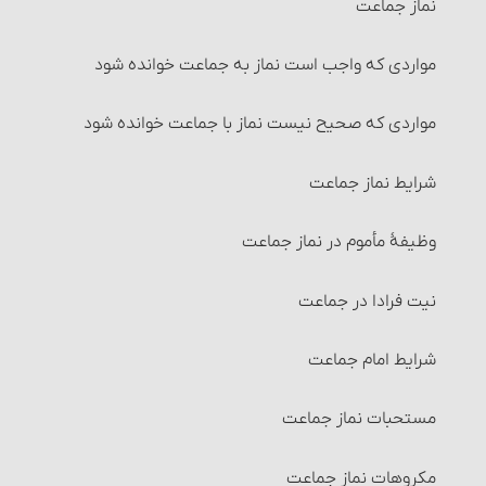
نماز جماعت
جنابت و موجبات آن
احکام شرکت
مواردی که واجب است نماز به جماعت خوانده شود
احکام جنابت
شرایط شرکت اختیاری (قراردادی)
مواردی که صحیح نیست نماز با جماعت خوانده شود
کارهایی که بر جُنُب حرام است‏
انواع شرکت‏
شرایط نماز جماعت‏
2- غسل حیض‏
تصرّف در اموال شرکت و احکام آن
وظیفۀ مأموم در نماز جماعت
کارهایی که بر حائض حرام است
تقسیم مال و احکام آن‏
نیت فرادا در جماعت
اقسام زنان حائض
انواع تقسیم‏
شرایط امام جماعت‏
صاحب عادت وقتیه‏
احکام مضاربه‏
مستحبات نماز جماعت
صاحب عادت وقتیه و عددیه‏
احکام مزارعه‏
مکروهات نماز جماعت