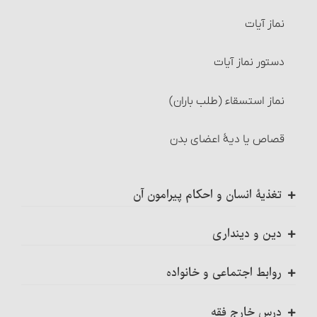
غسل مسّ میت
احکام سرقفلی
نماز آیات
غسلهای مستحب
احکام جُعاله
دستور نماز آیات‏
تیمّم
شرایط جُعاله‏
نماز استسقاء (طلب باران)
کیفیت تیمّم‏
شرایط جُعاله‏
قصاص یا دیۀ اعضای بدن‏
چیزهایی که تیمّم بر آنها صحیح است
احکام بیمه
تغذیۀ انسان و احکام پیرامون آن
مواردی که تیمّم مجاز است‏
احکام وکالت
خوردنیها و آشامیدنیها
مورد اول
دین و دینداری
شرایط وکیل و موکِّل
احکام سر بریدن و شکار حیوانات
ضرورت تحقیق در دین
مورد دوم
روابط اجتماعی و خانواده
احکام قرض
دستور سر بریدن (ذبح) حیوان و احکام آن‏
دربارۀ اصل دین معرفت لازم است، تقلید کافی نیست‏
احکام عمومی معاشرت و روابط فردی و جمعی
مورد سوم‏
درس خارج فقه