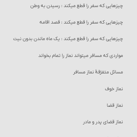
خیار تأخیر
چیزهایی که سفر را قطع می‏کند : رسیدن به وطن
وضوی جبیره و احکام آن
خیار حیوان
چیزهایی که سفر را قطع می‏کند : قصد اقامه
1- غسل ترتیبی
خیار تعذّر تسلیم
چیزهایی که سفر را قطع می‏کند : یک ماه ماندن بدون نیت
غسل
اقاله و مسائل مربوط به آن‏
مواردی که مسافر می‏تواند نماز را تمام بخواند
2- غسل ارتماسی‏
مسائل مربوط به احتکار و احکام آن‏
مسائل متفرّقۀ نماز مسافر
احکام غسل‏
مسائل مربوط به احتکار و احکام آن
نماز خوف
غسلهای واجب
مسائل متفرّقۀ‏ خرید و فروش
نماز قضا
مسائل متفرّقۀ طهارت
احکام شُفعه
نماز قضای پدر و مادر
1- غسل جنابت‏
احکام صلح