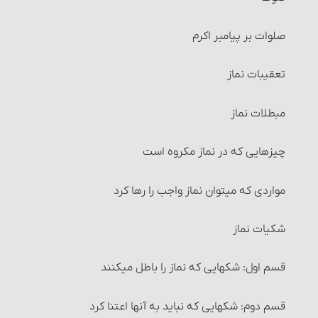
معاملات طلا و نقره و فراورده‌های آنها‏
1و2- آب وضو باید پاک و مطلق باشد
صلوات بر پیامبر اکرم‏
خرید و فروش میوه‏
3- آب وضو و فضایی که در آن وضو می‏گیرد باید مباح باشد
تعقیبات نماز
انواع معاملات‏ : معاملة نقدی
4و5- ظرفی که آب وضو در آنست باید مباح بوده و از طلا و
مبطلات نماز
نقره نباشد
انواع معاملات‏ : معاملة نسیه
چیزهایی که در نماز مکروه است
6- باید اعضای وضو، هنگام شستن و مسح کشیدن پاک
انواع معاملات‏ : معاملۀ سلف‏
باشد.
مواردی که می‏توان نماز واجب را رها کرد
شرایط معاملۀ سَلَف
7- وقت کافی برای وضو داشته باشد.
شکیات نماز
احکام معاملۀ سلف
8- قصد قربت‏
قسم اول: شکهایی که نماز را باطل می‏کنند
مواردی که می‏توان معامله را برهم زد
9- ترتیب
قسم دوم: شکهایی که نباید به آنها اعتنا کرد