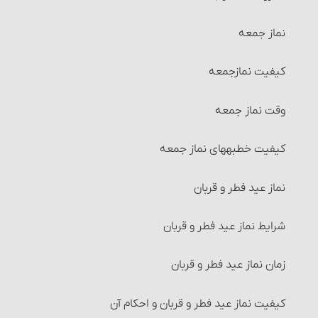
صاحب عادت عددیه
احکام مساقات‏
نماز جمعه
زنان مضطربه‏
شرایط طرفین مساقات
کیفیت نمازجمعه
زنان مبتدیه
احکام وقف
وقت نماز جمعه
مورد هفتم
احکام اجاره‏
کیفیت خطبه‏های نماز جمعه
زنان ناسیه
شرایط موجر و مستأجر
نماز عید فطر و قربان
سایر مسائل حیض
شرایط مالی که اجاره داده می‏شود
شرایط نماز عید فطر و قربان
غسل استحاضه‏
شرایط استفاده از مال‌الإجاره
زمان نماز عید فطر و قربان‏
غسل نفاس‏
مسائل متفرّقۀ مربوط به اجاره
کیفیت نماز عید فطر و قربان و احکام آن