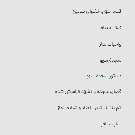
خیار مجلس
10- کارهای وضو را پشت سر هم انجام دهد.
قسم سوّم: شکهای صحیح
خیار غبن
11- کارهای وضو را خود انسان انجام دهد.
نماز احتیاط
خیار شرط
12- استعمال آب برای انسان ضرری نداشته باشد.
واجبات نماز
خیار تدلیس
13- در اعضای وضو مانعی برای رسیدن آب به بدن وجود
سجدۀ سهو
نداشته باشد.
خیار تخلّف شرط
دستور سجدۀ سهو
سایر احکام وضو
خیار عیب
قضای سجده و تشهّد فراموش شده
حکم وضوی کسی که در کنترل ادرار و … ناتوان است
خیار تَبَعُّضِ صَفْقَه و خیار شرکت
کم یا زیاد کردن اجزاء و شرایط نماز
کارهایی که وضو گرفتن پیش از آنها واجب است‏
خیار رؤیت
نماز مسافر
چیزهایی که وضو را باطل می‏کند