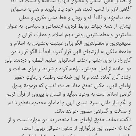
و فضائل عالی انسانی و معنوی آنها را شناخته و نسبت به آنها
آگاهی لازم را کسب کنند، هم خود یاد بگیرند و هم به نسلهای
بعد بیاموزند و ثالثاً راه و روش و خط مشی فکری و عملی
ایشان، از همة جهات روابط فردی، اجتماعی و سیاسی، به عنوان
عالی‏ترین و مطمئن‏ترین روش فهم اسلام و معارف قرآنی و
طبیعی‏ترین و معقول‏ترین الگو برای عینیت بخشیدن به اسلام و
جامعة متّکی به ارزشهای الهی قرار گیرد؛ رابعاً با الگو قرار دادن
آنان راه را برای جلب و جذب انسانهای سلیم الفطره و دردمند ولی
دور مانده از اصل خویش، فراهم کرده و شرایط را برای هدایت و
ارشاد آنان آماده کنند و با این شناختِ وظیفه و رعایتِ حقوق
اولیای الهی، امکان تحقق مفاد حدیث ثقلین که فرمودة رسول
گرامی اسلام‏ است به وجود می‏آید و انسان با پیروی از قرآن کریم
و الگو قرار دادن سیرة انبیای الهی و امامان معصوم به‌طور دائم
از ضلالت و گمراهی مصون خواهد ماند.
ناگفته نماند، حقوق اولیای خدا منحصر به این موارد نیست و از
آنجا که حقوق این بزرگواران از شئون حقوقی ربوبی است،