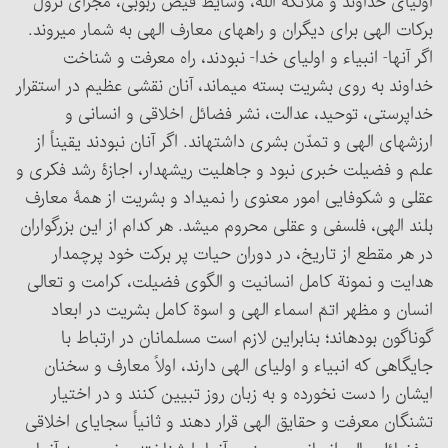
اولیای خداوند و ملائکه اللّه، وسایط فیض ربوبی، مجرای نزول
برکات الهی برای دیگران و راههای معارف الهی به شمار می‏روند.
اگر آنها- انبیاء و اولیای خدا- نبودند، راه معرفت و شناخت
خداوند به روی بشریت بسته می‏ماند، آنان نقشی عظیم در استقرار
خداپرستی، توحید، عدالت، نشر فضائل اخلاقی ‏و انسانی و
ارزشهای الهی و تمدّن بشری داشته‏اند. اگر آنان نبودند یقیناً از
علم و فضیلت خبری نبود و جاهلیت ریشه‎دار، اجازۀ رشد فکری و
عقلی و شکوفایی ‏امور معنوی را نمی‏داد و بشریت از همۀ معارف
بلند الهی، فلسفی و عقلی محروم می‏شد. هر کدام از این بزرگواران
در هر مقطع از تاریخ، در دوران حیات پر برکت خود پرچم‎دار
هدایت و نمونة کامل انسانیت و الگوی فضیلت، کرامت و تعالی
انسان و مظهر اتمّ اسماء الهی و اسوة کامل بشریت در ابعاد
گوناگون بوده‏اند؛ بنابراین لازم است مسلمانان در ارتباط با
جایگاهی که انبیاء و اولیای الهی دارند، اولاً معارف و سخنان
ایشان را دست نخورده و به زبان روز تبیین کنند و در اختیار
تشنگان معرفت و حقایق الهی قرار دهند و ثانیاً سجایای اخلاقی