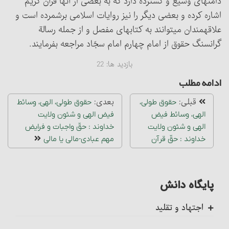
دامنه‏ای وسیع و گسترده دارد که به بعضی از آنها قرآن کریم
اشاره کرده و بعضی دیگر را نیز روایات اسلامی برشمرده است و
علاقه‎مندان می‏توانند به کتابهای مفصل و از جمله رسالة
گران‎سنگ حقوق از امام چهارم امام سجّاد مراجعه بفرمایند.
بازدید ها:
22
ادامه مطلب
قبلی:
بعدی:
حقوق طولی،
حقوق طولی، الهی، وسائط
الهی، وسائط فیض
فیض الهی و شئون ولایت
الهی و شئون ولایت
خداوند : حقّ واجبات و فرایض
خداوند : حقّ قرآن‏
مهم عبادی-مالی یا مالی
پایگاه دانش
اجتهاد و تقلید
کلیات