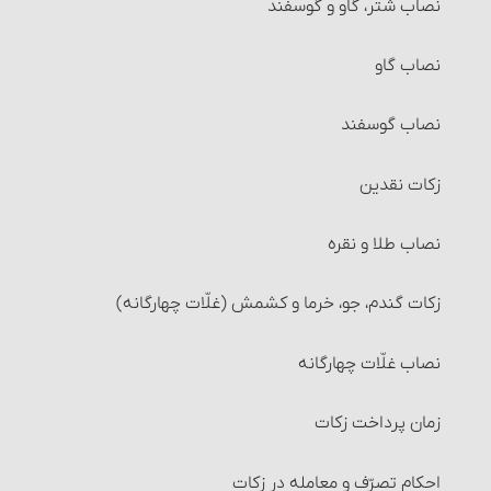
نصاب شتر، گاو و گوسفند
نصاب گاو
نصاب گوسفند
زکات نقدین‏
نصاب طلا و نقره‏
زکات گندم، جو، خرما و کشمش (غلّات چهارگانه)
نصاب غلّات چهارگانه‏
زمان پرداخت زکات‏
احکام تصرّف و معامله در زکات