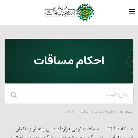
احکام مساقات‏
احکام مساقات‏
رساله
احکام اقتصادی
مسئلۀ 2556 : مساقات نوعی قرارداد میان باغ‎دار و باغبان
است، به این ترتیب که باغ‎دار درختهایی را که میوه و یا اختیار