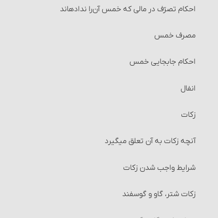
احکام تصرّف در مالی که خمس آن‌را نداده‏اند
مصرف خمس
احکام جابجایی خمس
انفال
زکات
آنچه زکات به آن تعلق می‎گیرد‏
شرایط واجب شدن زکات‏
زکات شتر، گاو و گوسفند