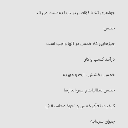
احکام تغییر تقلید (عدول)
جواهری که با غوّاصی در دریا به‌دست می‏ آید
بقای بر تقلید میت
خمس
تغییر رأی مجتهد و احکام آن
چیزهایی که خمس در آنها واجب است‏
عدالت و نشانه ‏های آن
درآمد کسب و کار
خمس بخشش ، ارث و مهریه
خمس مطالبات و پس‌اندازها
کیفیت تعلّق خمس و نحوة محاسبة آن‏
جبران سرمایه‏