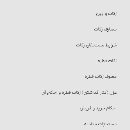
زکات و دِین‏
مصارف زکات
شرایط مستحقّان زکات‏
زکات فطره
مصرف زکات فطره
عزل (کنار گذاشتن) زکات فطره و احکام آن
احکام خرید و فروش‏
مستحبّات معامله