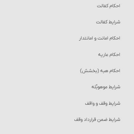
احکام کفالت
شرایط کفالت
احکام امانت و امانت‏دار
احکام عاریه‏
احکام هبه (بخشش)
شرایط موهوبٌ‎‏له
شرایط وقف و واقف‏
شرایط ضمن قرارداد وقف