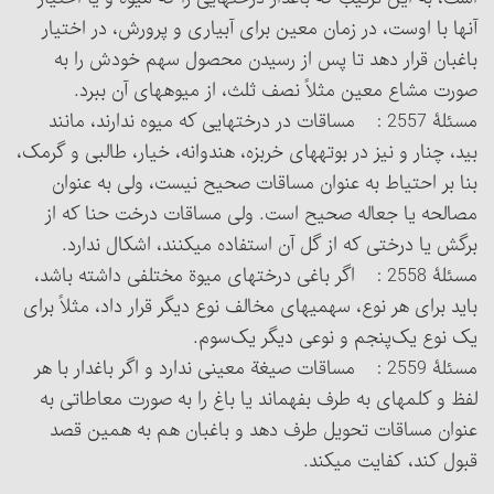
آنها با اوست، در زمان معین برای آبیاری و پرورش، در اختیار
باغبان قرار دهد تا پس از رسیدن محصول سهم خودش را به
صورت مشاع معین مثلاً نصف ثلث، از میوه‏های آن ببرد.
مسئلۀ 2557 : مساقات در درختهایی که میوه ندارند، مانند
بید، چنار و نیز در بوته‏های خربزه، هندوانه، خیار، طالبی و گرمک،
بنا بر احتیاط به عنوان مساقات صحیح نیست، ولی به عنوان
مصالحه یا جعاله صحیح است. ولی مساقات درخت حنا که از
برگش یا درختی که از گل آن استفاده می‏کنند، اشکال ندارد.
مسئلۀ 2558 : اگر باغی درختهای میوة مختلفی داشته باشد،
باید برای هر نوع، سهمیه‏ای مخالف نوع دیگر قرار داد، مثلاً برای
یک نوع یک‌پنجم و نوعی دیگر یک‌سوم.
مسئلۀ 2559 : مساقات صیغة معینی ندارد و اگر باغ‎دار با هر
لفظ و کلمه‏ای به طرف بفهماند یا باغ را به صورت معاطاتی به
عنوان مساقات تحویل طرف دهد و باغبان هم به همین قصد
قبول کند، کفایت می‏کند.