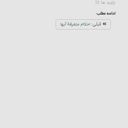
بازدید ها:
53
ادامه مطلب
قبلی:
احکام متفرقۀ آبها