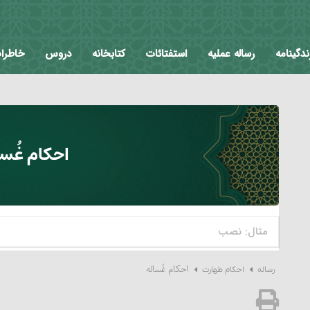
ندگینامه
رساله عملیه
استفتائات
کتابخانه
دروس
خاطرا
احکام غُسا
احکام غُساله‏
رساله
احکام طهارت