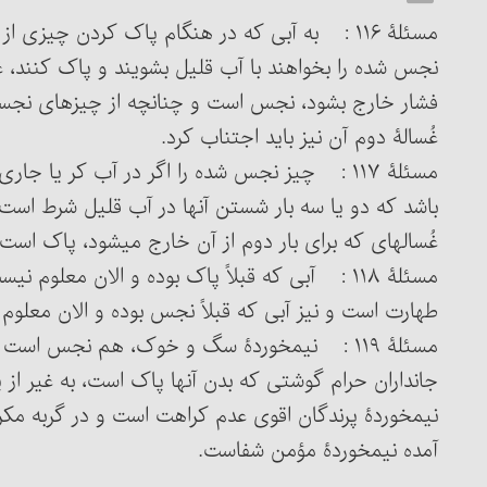
مسئلۀ ۱۱۶ : به آبی که در هنگام پاک کردن چیزی 
نجس شده را بخواهند با آب قلیل بشویند و پاک کنند، غُ
فشار خارج بشود، نجس است و چنانچه از چیزهای نجسی 
غُسالۀ دوم آن نیز باید اجتناب کرد.
مسئلۀ ۱۱۷ : چیز نجس شده را اگر در آب کر یا ج
باشد که دو یا سه بار شستن آنها در آب قلیل شرط است ی
غُساله‏ای که برای بار دوم از آن خارج می‏شود، پاک است.
مسئلۀ ۱۱۸ : آبی که قبلاً پاک بوده و الان معلو
طهارت است و نیز آبی که قبلاً نجس بوده و الان معلو
جانداران حرام گوشتی که بدن آنها پاک است، به غیر از پ
نیم‎خوردۀ پرندگان اقوی‏ عدم کراهت است و در گربه مک
آمده نیم‎خوردۀ مؤمن شفاست.