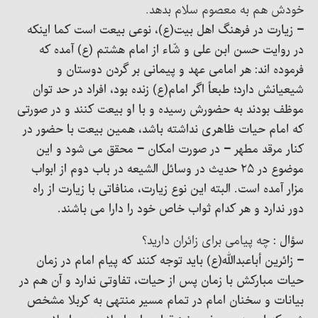
خودش هم به معصوم سلام بدهد.
– زیارت در فرهنگ اهل بیت(ع)، نوعی بیعت است کما اینکه
در روایت حسن ابن علی و شّاء از امام هشتم (ع) آمده که
فرموده اند: هر امامی عهد و پیمانی بر گردن دوستان و
شیعیانش دارد؛ طبعاً اگر امام(ع) زنده بود، افراد در حد توان
موظف بودند به حضورش رسیده و با او بیعت کنند و در صورتی
که امام حیات ظاهری نداشته باشد، همین بیعت با حضور در
کنار مرقد مطهر – در صورت امکان – محقق می شود و این
موضوع در ۲۵ حدیث در وسائل الشیعه در باب دوم از ابواب
مزار آمده است. البته این نوع زیارت، منافاتی با زیارت از راه
دور ندارد و هر کدام ثواب خاص خود را دارا می باشند.
سؤال :
چه پیامی برای زائران دارید؟
– زائرین أباعبدالله(ع) باید توجه کنند که پیام امام در زمان
حیات مبارکش با زمان پس از حیات، تفاوتی ندارد و آن هم در
بیانات و سخنان امام در تمام مسیر منتهی به کربلا مشخص