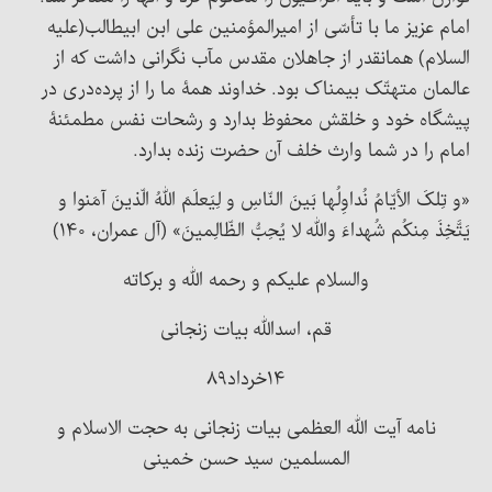
امام عزیز ما با تأسّی از امیرالمؤمنین علی ابن ابیطالب(علیه
السلام) همانقدر از جاهلان مقدس مآب نگرانی داشت که از
عالمان متهتّک بیمناک بود. خداوند همۀ ما را از پرده‌دری در
پیشگاه خود و خلقش محفوظ بدارد و رشحات نفس مطمئنۀ
امام را در شما وارث خلف آن حضرت زنده بدارد.
«و تِلکَ الأیّامُ نُداوِلُها بَینَ النّاسِ و لِیَعلَمَ اللهُ الّذینَ آمَنوا و
یَتَّخِذَ مِنکُم شُهداءَ والله لا یُحِبُّ الظّالِمینَ» (آل عمران، ۱۴۰)
والسلام علیکم و رحمه الله و برکاته
قم، اسدالله بیات زنجانی
۱۴خرداد۸۹
نامه آیت الله العظمی بیات زنجانی به حجت الاسلام و
المسلمین سید حسن خمینی