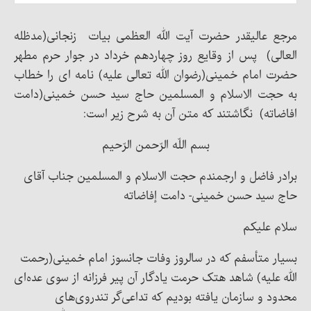
مرجع عالیقدر حضرت آیت الله العظمی بیات زنجانی(مدظله
العالی) پس از وقایع روز چهاردهم خرداد در جوار حرم مطهر
حضرت امام خمینی(رضوان الله تعالی علیه) نامه ای را خطاب
به حجت الاسلام و المسلمین حاج سید حسن خمینی(دامت
افاضاته) نگاشتند که متن آن به شرح زیر است:
بسم اللّه الرّحمن الرّحیم
برادر فاضل و ارجمندم حجت الاسلام و المسلمین جناب آقای
حاج سید حسن خمینی- دامت إفاضاته
سلام علیکم
بسیار متأسفم که در سالروز وفات جانسوز امام خمینی(رحمت
الله علیه) شاهد هتک حرمت یادگار آن پیر فرزانه از سوی عده‌ای
محدود و سازمان یافته بودیم که تداعی‌گر تندروی‌های