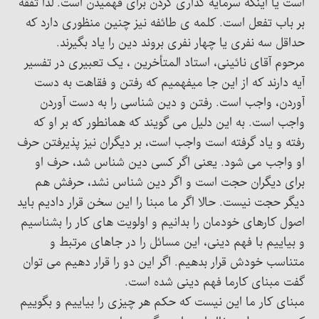
است یا اینکه سرمایه گذاری کردن برای فهمیدن است. لذا تفقه
بر باب تفعل است. کلمه ی طائفه نیز چنین منظوری دارد که
حداقل سه نفری یا چهار نفری بروند دین را یاد بگیرند.
مرحوم آقای نائینی، استاد المتأخرین ، یک تعبیری در تفسیر
آیه دارند که از این جا میفهمیم که رفتن و فقاهت به دست
آوردن، واجب است. رفتن و دین شناسی را به دست آوردن
واجب است. به این دلیل می گویند که همانطور که بر او که
رفته و یاد گرفته است واجب است، بر دیگران نیز پذیرفتن حرف
او واجب می شود. یعنی اگر کسی دین شناس شد، حرف او
برای دیگران حجت است و اگر دین شناس نشد، حرفش هم
دیگر حجت نیست. حالا اگر ما مبنا را این سخن قرار دادیم باید
اصول کارهای خودمان را بدانیم و اولویت های کار را بشناسیم
و بیاییم با فهم دینی، این مسائل را در جاهای مرتبط و
متناسب خودش قرار بدهیم. اگر این دو را قرار دهیم می توان
گفت مبنای کارما فهم دینی شده است.
مبنای کار ما این نیست که حکم هر چیزی را بیاییم و بگوییم