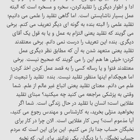
ادا و اطوار دیگری را تقلیدکردن، سخره و مسخره است که البته
عمل بسیار ناشایستی است. اما گاهی تقلید را علمی می دانیم؛
تقلید علمی را البته بنده به گونه ای دیگر تعریف می کنم. برخی
می گویند که تقلید یعنی التزام به عمل و یا به قول یک آقای
دیگری. بنده این تعریف را درست نمی دانم. برخی معتقدند
تقلید یعنی متعهد شدن به آن که مطابق نظر دیگری عمل
کردن؛ خیلی ها هم این را می گویند که صحیح نیست. برخی
معتقدند فتوا و یا رساله کسی را به قصد عمل کردن اخذ کردن؛
اما هیچکدام اینها منظور تقلید نیست. بنده تقلید را تبعیت از
علم می دانم. معنای تقلید یعنی اتباع غیر عالم از علم. شما
وقتی به پزشکی مراجعه می کنید چه میکنید؟ مبنای تقلید
عقلایی است؛ انسان با تقلید در حال زندگی است. شما اگر
بخواهید منزلی بخرید، به کارشناس و مهندس رجوع می کنید،
آیا مذموم است؟ پس کار عقلایی است. الان چرا در کار برای
نخبگان حساب جدا باز می کنیم. این برای این است که مردم
حساب نخبگان را با دیگران یکی ندانند. برای این که نخبه