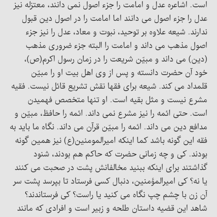
است. اشاعره عدل و امامت را جزء اصول نمی دانند، معتزله نیز
عدل را جزء اصول می دانند اما امامت را در اصول دین قبول
ندارند. شیعه علاوه بر توحید، نبوت و معاد، عدل را نیز جزء
اصول مذهب می داند و امامت را البته جزء ضروری مذهب
(دین) می داند و مبیّن شریعت را در زمان رسول اکرم(ص)،
خود آن حضرت دانسته و پس از وی اهل بیت او را مبیّن
قلمداد می کند. شیعه برای فقها نقش تشریع قائل نیست. فقیه
مشرع نیست و مثل بقیه است. او تنها متخصص فهمیدن
است. حتی ائمه را نیز مشرع نمی داند. ائمه را حافظ، مبیّن و
مدافع دین می داند. ائمه را مبیّن قرآن می داند. نگاه ما باید به
فقه این گونه باشد کما اینکه امیرالمومنین(ع) نیز همین گونه
بودند. کی و چه زمانی حضرت که حاکم هم بودند، شنود
گذاشتند برای اینکه ببنید مخالفانش پشت در صحبت می کنند
یا نه؟ کی امیرالمؤمنین، دنبال کسی فرستاد تا بپرسد پشت سر
آن زن با چشم چپ نگاه می کنید یا راست؟ کی فرستاندند؟
شاهد این قضیه داستان طلحه و زبیر است و افرادی که مانند