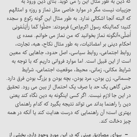
که دین به طور مثال این را می گوید. بنای دین ورود به
جزییات نیست مگر در موارد خاصی مثل نماز و روزه و امثالهم
که البته آنجا اشکالی ندارد. به طور مثال این گونه رکوع و سجده
کنید؛ کمااینکه رسول اکرم(ص) فرمودند: «صَلُّوا کَمَا رَأَیْتُمُونِی‏
أُصَلِّی»آنگونه نماز بخوانید که من نماز می خوانم. عمده ی
احکام دینی بر امضائیات، به طور مثال نکاح، هبه، تجارت،
روابط اجتماعی، روابط سیاسی، اصل حدود، جاهایی که معین
است از این قبیل است. اما موارد فروانی داریم که با توجه به
شرایط مکانی، زمانی، محیط، موقعیت اجتماعی، شرایط
جسمانی، زن بودن، مرد بودن، بچه بودن و بزرگ بودن فرق دارد.
حتی گاهی یک حد با صرف یک احتمال از بین می رود. تحقیق
در این جا لازم نیست. اگر کسی اینگونه به دین نگاه کند یعنی
دین را راهنما بداند می تواند نتیجه بگیرد که کدام راهنمای
بهتری است؛ آن راهنمایی که درست هدایت کند یا آنکه در همه
چیز دخالت کند.
– سوای مصادیق عینی که در این مورد وجود دارد، بخشی از