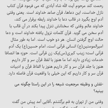
رحمت کند مرحوم آیت الله شاه آبادی که می فرمود قرآن کتاب
نازل خداست، این دعاها، قرآن صاعد خداوند است. یعنی وقتی
آدم اوج بگیرد در قالب دعا با خداوند رابطه برقرار می کند،
خداوند عالم وقتی که سخنانش تنزل پیدا بکند در آن قالب با
آدم سخن می گوید. قرآن کلمات نزول یافته خداوند است و دعا
حالت اوج گرفتن انسان. هر دو خوب است. اما به طور مثال
امیرالمومنین(ع) انسانی قرآنی است، امام حسین(ع) یک آدم
قرآنی است؛ زینب کبری(س)یک زن قرآنی است. حوزه ها انصافا
خدمات زیادی دارند اما ما هنوز با لفظ قرآن سر و کار داریم
هنوز با جلد قرآن سر و کار داریم هنوز با الفاظ قرآن و ادبیات
قرآن سر و کار داریم که این خیلی با واقعیت قرآن فاصله دارد.
-نقش و وظیفه مرجعیت شیعه را در این راستا چگونه می
بینید؟
وقتی من از تهران به قم برگشتم ،آقایی آمد پیش من گفت