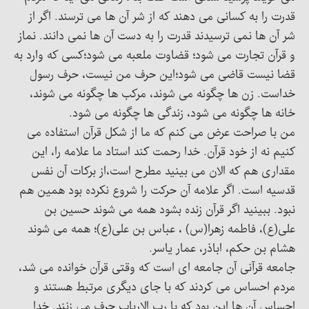
قدرت را به کسانی می دهند که از شر آن ها می ترسند. اگر از
شر آن ها نمی ترسیدند قدرت را به دست آن ها نمی دانند. نماز
و قرآن تجارت می شود؛ قضاوت ملعبه می شود؛کسی که وارد به
قضا نیست قاضی می شود؛این حرف من نیست، حرف رسول
خداست. زن ها چگونه می شوند، مرکب ها چگونه می شوند،
خانه ها چگونه می شود، زندگی ها چگونه می شود.
من با صراحت عرض می کنم که ما از شکل قرآن استفاده می
کنیم نه از خود قرآن. خدا رحمت کند استاد ما علامه را، این
مقداری هم که الان می بینید مطرح است،از برکات آن نفس
قدسیه است. اگر علامه آن حرکت را شروع نکرده بود همین هم
نبود. ببینید اگر قرآن زنده بشود همه می شوند حسین بن
علی(ع)، فاطمه زهرا(س) ، عباس بن علی(ع)؛ همه می شوند
هشام بن حکم، اباذر، عمار یاسر.
جامعه قرآنی آن جامعه ای است که وقتی قرآن خوانده می شد،
مردم احساس می کردند که با جای دیگری مرتبط هستند و
احساس آن ها این بود که با رب الارباب حرف می زنند. خدا