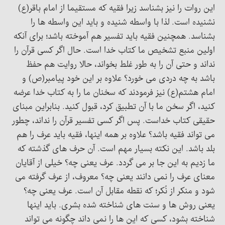
این روات را نیز بشناسد زیرا فقیه که مستقیما از امام باقر(ع)
نشنیده است. لذا با واسطه شنیده و باید این واسطه ها را
بشناسد. همچنین فقیه باید تفسیر هم آموخته باشد؛ برای آنکه
اولین منبع تشخیص ما کتاب خدا است. حال اگر کسی قرآن را
نداند و حتی آن را به طور غلط بخواند، حالا روایت هم حفظ
باشد به چه دردی می خورد؟ علاوه بر این خود پیامبر(ص) و
امام هشتم(ع) نیز فرمودند که سخنان ما را به کتاب خدا عرضه
کنید، اگر سخن ما با آن تطبیق کرد، قبول کنید. بنابراین مبنای
حقیقی کتاب خداست. پس اگر کسی تفسیر قرآن را نداند، چطور
می تواند فقیه باشد؟ علاوه بر همه اینها، فقیه باید عرف را هم
بلد باشد. این نکته بسیار مهم است. آن حرف های گذشته که
ما زدیم به این جا بر می گردد. عرف یعنی چه؟ خیلی از آقایان
معنای عرف را نمی دانند یعنی چه؟ معروف، از عرف گرفته می
شود و منکر از نُکر؛ که نقطه مقابل آن است. عرف یعنی چه؟
یعنی روش ها و سنت های شناخته شده بشری. باید اینها
شناخته بشود، کسی که این ها را نمی داند چگونه می تواند