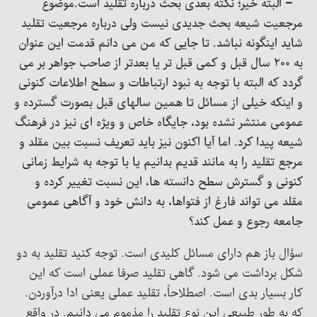
– البته خیر؛ نکته بعدی بحث درباره تقلید است.موضوع
مرجعیت شیعه بحث جدیدی نیست ولی درباره مرجعیت تقلید
شاید اینگونه نباشد. تا جایی که من می دانم قدمت این عنوان
به ۲۰۰ سال قبل و کمی قبل تر یا بعدتر از صاحب جواهر بر می
گردد که البته با توجه به نبود ارتباطات و سطح اطلاعات کنونی
و اینکه خیلی از مسائل تا همین سالهای قبل بصورت گسترده و
عمومی منتشر نشده بود، جایگاه خاص و ویژه ای نیز در فرهنگ
شیعه پیدا کرد. اما آیا اکنون نیز باید تعریف نسبت بین مقلد و
مرجع تقلید را به مانند قدیم بدانیم یا با توجه به شرایط زمانی
کنونی و گسترش سطح دانسته ها، این نسبت تغییر کرده و
مقلد می تواند فارغ از فتواها، به دانش خود و آگاهی عمومی
جامعه رجوع و عمل کند؟
سؤال باز هم دارای مسائل کلیدی است. توجه کنید تقلید به دو
شکل برداشت می شود. گاهی تقلید صرفا عملی است که این
کار بسیار بدی است. اصطلاحاً، تقلید عملی یعنی ادا درآوردن.
که به طور طبیعی این نوع تقلید را مذموم می دانیم. در واقع