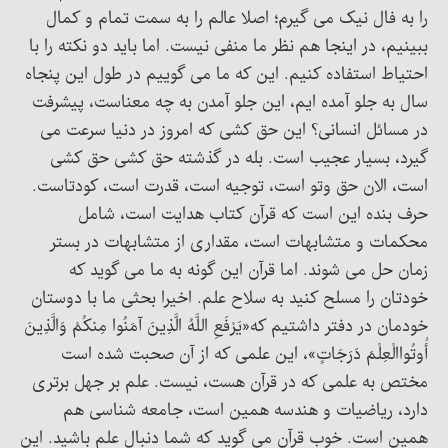
را به فال نیک می گیرم؛ اصلا عالم را به سمت تمام و کمال
ببینیم، در اینجا هم نظر ما منفی نیست. اما باید دو نکته را با
احتیاط استفاده کنیم. این که ما می گوییم در طول این پنجاه
سال به جلو آمده ایم، این جلو آمدن به چه معناست، پیشرفت
در مسائل انسانی؟ این حق کشی که امروز در دنیا سرعت می
گیرد، بسیار عجیب است. بله در گذشته حق کشی حق کشی
است، الان حق وتو است، توجیه است، قدرت است، کودتاست.
حرف بنده این است که قرآن کتاب هدایت است، شامل
محکمات و متشابهات است، مقداری از متشابهات در بستر
زمان حل می شوند. اما قرآن این گونه به ما می گوید که
خودتان را مسلح کنید به سلاح علم. اخیرا بحثی ما با دوستان
خودمان در دفتر داشتیم که«یَرْفَعِ اللَّهُ الَّذِینَ آمَنُوا مِنکُمْ وَالَّذِینَ
أُوتُواالْعِلْمَ دَرَجَاتٍ»، این علمی که از آن صحبت شده است
مختص به علمی که در قرآن هست، نیست. علم بر جهل برتری
دارد، ریاضیات و هندسه همین است، جامعه شناسی هم
همین است. خوب قرآن می گوید که شما دنبال علم باشید. این