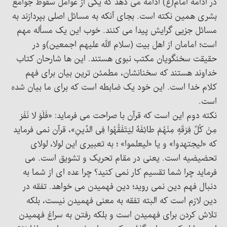
در ادامه امام(ع) ادامه می دهد که یکی از عوامل سقوط جوامع
بشری همین نکته است. بجای آنکه به مسائل اصلی بپردازند به
مسائل جزیی گرایش پیدا می کنند. خوب این یک مسأله مهم
است؛ امامان از اهل بیت (سلام الله علیهم اجمعین)و در
حقیقت سخنگویان مکتب نبوی هستند. این ها شارحان کتاب
خداوند هستند که سخنانشان، مطمئن ترین بیان برای فهم
کلام خدا است. این خود یک ضابطه است که برای ما بیان شده
است.
نکته دوم این است که قرآن با صراحت می فرماید: «فَلَوْ لا نَفَرَ
مِنْ کُلِّ فِرْقَهٍ مِنْهُمْ طائِفَهٌ لِیَتَفَقَّهُوا فِی الدِّینِ»، قرآن نمی فرماید
که «لیجتهدوا» و یا «لیعلموا» ؛ به تعبیری این لولا، لولای
تحضیضیه است. یعنی در مقام تحریک و تشویق است. می
فرماید چرا شما تقسیم کار نمی کنید؟ چرا عده ای از شما به
دنبال فهم دین نمی روید؛ دین فهمیدن می خواهد. تفقه در
دین لازم است که البته تفقه به معنی فهمیدن نیست، بلکه
تلاش کردن برای فهمیدن است و بلکه رفتن به سراغ فهمیدن