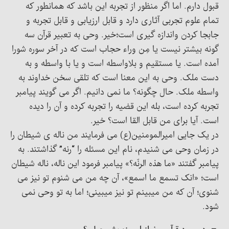
قبول دارم. اما اگر منظور از تجربه این باشد که همانطور که
تمام علوم تجربی آثاری دارد و قابل ارزیابی و قابل تجربه و
جابجا کردن واندازه گیری است؛خیر. وحی به تعبیر قرآن سه
گونه بیشتر نیست یا مِن وراء حجاب است که در آخر سوره شورا
آمده است. یا مستقیم و بلاواسطه است و یا با واسطه و به
دست ملک. وحی به این معنا است که تلقی سخن خداوند به
واسطه ملک. حال چگونه؟ ما نمی دانیم. اگر می گویند پیامبر
تجربه کرده است، بله این قضیه را تجربه کرده و آن را دیده
است. آیا برای من قابل القا است؟ خیر.
در یک جایی امیرالمومنین(ع) می فرمایند من ناله ی شیطان را
در زمان وحی می شنیدم، نام این مسئله را “رنه” گذاشتند. به
پیامبر گفتند «ما هذه الرنّه؟» پیامبر فرمود این ناله، ناله شیطان
است؛ «انک تسمع ما اسمع»، آن چه من می شنوم تو نیز می
شنوی؛ آن که من میبینم تو نیز میبینی؛ اما به تو وحی نمی
شود.