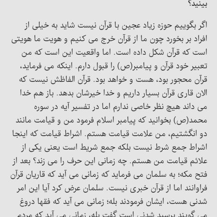
بینید؟
اگر بگوییم حوزه زیاد عجین با قرآن نیست شاید به خیلی از
افراد بر بخورد چون ما از قرآن خرج می کنیم و هویت ما هویتی
است که قرآن شکل داده است. اما واقعیت این است که من
تعبیر خود قرآن و پیامبر(ص) را قبول دارم. اینکه می فرماید،
قرآن محجور بود، هست و خواهد بود. قرآن الفاظش نیست که
الان قاری قرآن بسیار داریم و خدا خیرشان بدهد. باز هم خدا
می داند هیچ نظر خاصی ندارم اما در تفسیر آیه در سوره
محمد(ص) بخوانید که پیامبر اسلام فرمود من و قیامت مانند
دو انگشتیم، من علامت قیامت هستم. اشراط قیامت که اینجا
اشراط جمع شرط نیست بلکه جمع شریط است یعنی یکی از
علائم قیامت من هستم. چه زمانی این حرف را می زند؟ بعد از
فتح مکه؛ به سلمان می فرماید که زمانی می آید که قاریان قرآن
فراوانند اما از قرآن خبری نیست. سلمان عرض کرد آیا این امر
شدنی هست، ایشان فرمودند بله؛ زمانی می آید که فقها دروغ
می گویند پرسید شدنی است گفت بله، زمانی می آید که مردم