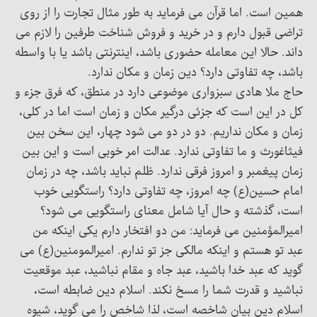
همین است. اما قرآن می فرماید به طور مثال تجارت را از روی
تراضی قبول دارم و در خرید و فروش شناخت طرفین را لازم می
داند. حالا این معامله حضوری باشد، اینترنتی باشد یا با واسطه
باشد، چه تفاوتی دارد؟ دین زمان و مکان ندارد.
حاج ملا هادی سبزواری موضوعی دارد در منطق، که فرق جزء و
کل در این است که جزئی درگیر مکان و زمان است اما در کلی،
زمان و مکان نداریم. دو در دو می شود چهار، این سخن بین
فیثاغورث و ما تفاوتی ندارد. عدالت امر خوبی است و این بین
زمان پیغمبر و امروز فرقی ندارد. ظلم نباید باشد، چه در زمان
امام حسین(ع) چه امروز، چه تفاوتی دارد؟ راستگویی خوب
است، گذشته و حال آیا شامل معنای راستگویی می شود؟
امیرالمؤمنین می فرماید: من دو افتخار دارم یکی اینکه من
عبد تو هستم و اینکه مالکی جز تو ندارم. امیرالمومنین(ع) می
گوید که عبد خدا باشید، عبد جاه و مقام نباشید، عبد موقعیت
نباشید و قدرت شما را مسخ نکند. اسلام دین ضابطه است،
اسلام دین بیان شاخصه است، لذا شاخص را می گوید، شیوه