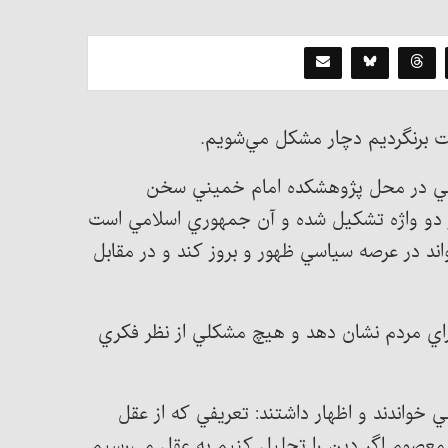
يت برنگرديم دچار مشكل مي‌شويم.
امي در محل پژوهشكده امام خميني سخن
از دو واژه تشكيل شده و آن جمهوري اسلامي است
اند در عرصه سياسي ظهور و بروز كند و در مقابل
 راي مردم نشان دهد و هيچ مشكلي از نظر فكري
خواندند و اظهار داشتند: تعريفي كه از عقل
 معصوم اگر دين را تحليل كنيم به عقل مي‌رسيم