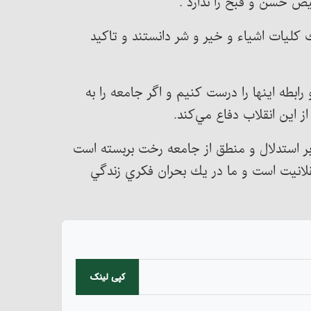
ص حسن و قبح را ندارد .
كليات اشياء و خير و شر دانستند و تاكيد
رابطه اينها را درست كنيم و اگر جامعه را به
اين انقلاب دفاع مي‌كند.
ي بر استدلال و منطق از جامعه رخت بربسته است
لانيت است و ما در يك بحران فكري زندگي
کپی لینک