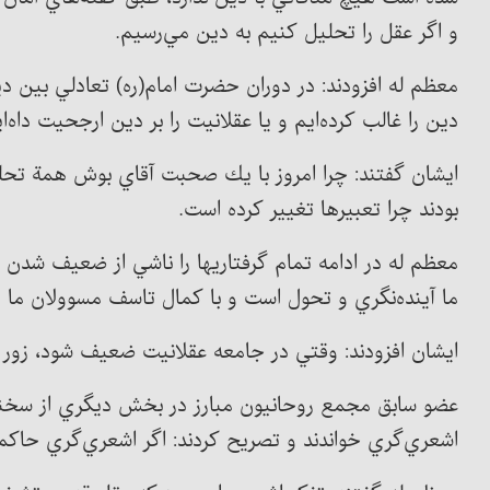
و اگر عقل را تحليل كنيم به دين مي‌رسيم.
معظم له افزودند: در دوران حضرت امام(ره) تعادلي بين دين
دين را غالب كرده‌ايم و يا عقلانيت را بر دين ارجحيت داه‌اي
ایشان گفتند: چرا امروز با يك صحبت آقاي بوش همة تح
بودند چرا تعبيرها تغيير كرده است.
معظم له در ادامه تمام گرفتاريها را ناشي از ضعيف شدن ع
ما آينده‌نگري و تحول است و با كمال تاسف مسوولان ما 
ایشان افزودند: وقتي در جامعه عقلانيت ضعيف شود، زور 
عضو سابق مجمع روحانيون مبارز در بخش ديگري از سخنان 
اشعري‌گري خواندند و تصريح كردند: اگر اشعري‌گري حاكم 