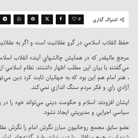
0
اشتراک گذاری
حفظ انقلاب اسلامي در گرو عقلانيت است و اگر به عقلان
مرجع عالیقدر كه در همايش چالشهاي آينده انقلاب اسل
مي‌گفتند با بيان اين مطلب اظهار داشتند: نظام اسلامي 
، هنر امام هم اين بود كه به جهانيان ثابت كرد دين مي‌تو
آزادي راي و فكر مردم سنگ اندازي نمي‌كند.
ایشان افزودند: اسلام و حكومت ديني مي‌تواند خود را در
سياسي اجرايي و مديريتي ايجاد نشود.
عضو سابق مجمع روحانيون مبارز نگرش امام را نگرش عقلي 
شده است هيچ منافاتي با دين ندارد، طبق گفته‌هاي امان