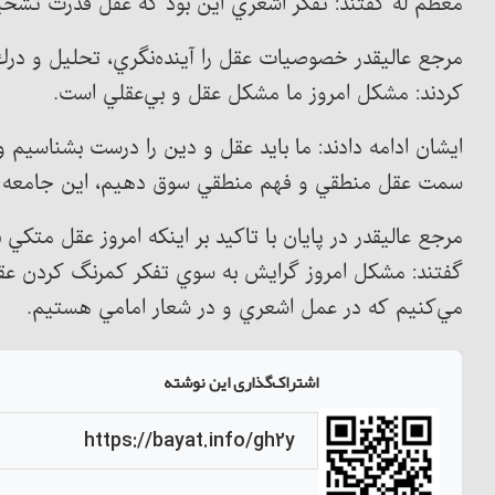
معظم له گفتند: تفكر اشعري اين بود كه عقل قدرت تشخي
مرجع عالیقدر خصوصيات عقل را آينده‌نگري، تحليل و درك 
كردند: مشكل امروز ما مشكل عقل و بي‌عقلي است.
ایشان ادامه دادند: ما بايد عقل و دين را درست بشناسيم و 
سمت عقل منطقي و فهم منطقي سوق دهيم، اين جامعه از 
مرجع عالیقدر در پايان با تاكيد بر اينكه امروز عقل متك
گفتند: مشكل امروز گرايش به سوي تفكر كمرنگ كردن عق
مي‌كنيم كه در عمل اشعري و در شعار امامي هستيم.
اشتراک‌گذاری این نوشته