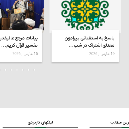
پاسخ به استفتائی پیرامون
بیانات مرجع عالیقدر
معنای اشتراک در شب...
تفسیر قرآن کریم...
19 مارس , 2026
15 مارس , 2026
ترین مطالب
لینکهای کاربردی