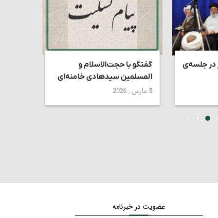
 در جلسه‌ی
گفتگو با حجت‌الاسلام و
استاد ک
المسلمین سیدهادی خامنه‌ای
تقابل د
دین‌دار
5 مارس , 2026
27 ژوئن , 2026
عضویت در خبرنامه