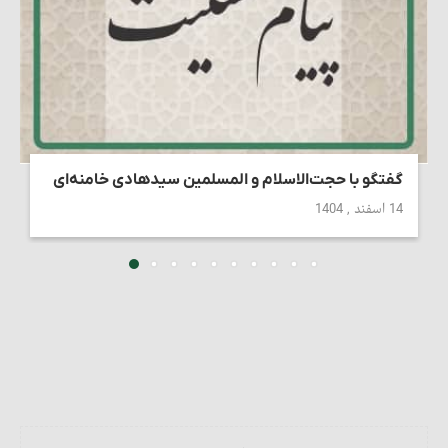
گفتگو با حجت‌الاسلام و المسلمین سیدهادی خامنه‌ای
14 اسفند , 1404