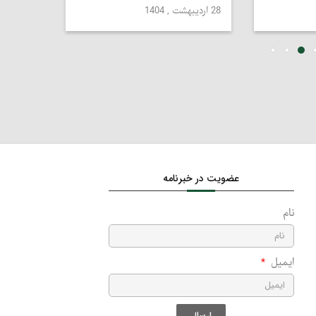
28 اردیبهشت , 1404
25 اسفند , 1404
عضویت در خبرنامه
نام
ایمیل
ارسال