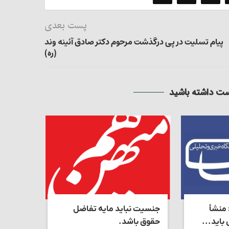
پست بعدی
پیام تسلیت در پی درگذشت مرحوم دکتر صادق آئینه وند
(ره)
 داشته باشید
 منشأ
جنسیت نباید مایه تفاضل
عدالت و 
اید...
حقوق باشد.
نمی‌توان