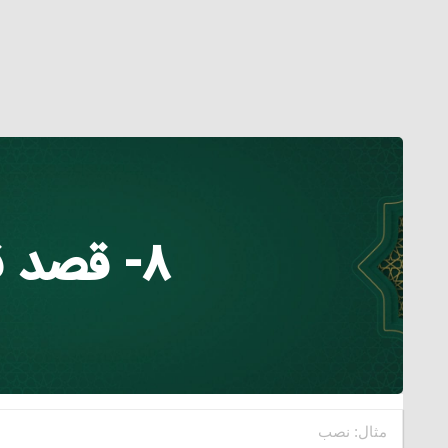
۸- قصد قربت‏