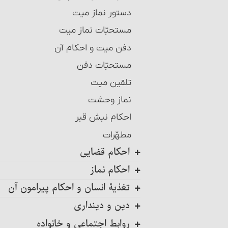
احکام عاریه‏
دستور نماز میت‏
احکام هبه (بخشش)
مستحبّات نماز میت
شرایط موهوبٌ‎‏له
دفن میت و احکام آن
شرایط وقف و واقف‏
مستحبّات دفن‏
شرایط ضمن قرارداد وقف
تلقین میت‏
تولیت و نظارت بر وقف و احکام آن
نماز وحشت
مسائل متفرقۀ وقف‏
احکام نبش قبر
راه‌های اثبات وقف
مطهّرات
حبس ملک
احکام قضایی
شرایط حابس‏
احکام نماز
کلیات
صدقه
تغذیۀ انسان و احکام پیرامون آن
شرایط قاضی‏
شرط اول
احکام حجر
دین و دینداری
آداب قضاوت‏
مسائل واجبات و ارکان نماز : رکوع
خوردنیها و آشامیدنیها
افلاس (ورشکستگی)
حقّ دادخواهی
روابط اجتماعی و خانواده
کلیات
احکام سر بریدن و شکار حیوانات
ضرورت تحقیق در دین