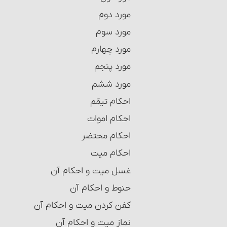
احکام بیمه
مورد دوم
احکام وکالت
مورد سوم‏
شرایط وکیل و موکِّل
مورد چهارم
احکام قرض
مورد پنجم‏
ربای قرضی
مورد ششم
سفته، چک و احکام آنها‏
احکام تیمّم
معاملات بانکی
احکام اموات
احکام رهن‏
احکام محتضر
احکام حواله‏
احکام میت‏
احکام ضمانت‏
غسل میت و احکام آن‏
احکام کفالت
حنوط و احکام آن‏
شرایط کفالت
کفن کردن میت و احکام آن
احکام امانت و امانت‏دار
نماز میت و احکام آن‏