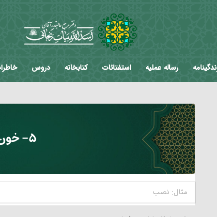
ندگینامه
رساله عملیه
استفتائات
کتابخانه
دروس
خاطرا
۵- خون‏