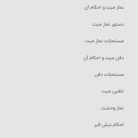
نماز میت و احکام آن‏
شرایط موهوبٌ‎‏له
دستور نماز میت‏
شرایط وقف و واقف‏
مستحبّات نماز میت
شرایط ضمن قرارداد وقف
دفن میت و احکام آن
تولیت و نظارت بر وقف و احکام آن
مستحبّات دفن‏
مسائل متفرقۀ وقف‏
تلقین میت‏
راه‌های اثبات وقف
نماز وحشت
حبس ملک
احکام نبش قبر
شرایط حابس‏