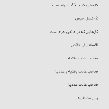
کارهایی که بر جُنُب حرام است‏
انواع شرکت‏
2- غسل حیض‏
تصرّف در اموال شرکت و احکام آن
کارهایی که بر حائض حرام است
تقسیم مال و احکام آن‏
اقسام زنان حائض
انواع تقسیم‏
صاحب عادت وقتیه‏
احکام مضاربه‏
صاحب عادت وقتیه و عددیه‏
احکام مزارعه‏
صاحب عادت عددیه
احکام مساقات‏
زنان مضطربه‏
شرایط طرفین مساقات