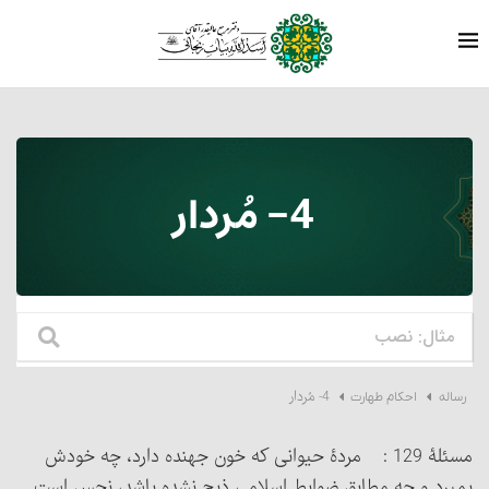
4- مُردار
4- مُردار
رساله
احکام طهارت
مسئلۀ 129 : مردۀ حیوانی که خون جهنده دارد، چه خودش
بمیرد و چه مطابق ضوابط اسلامی ذبح نشده باشد، نجس است.