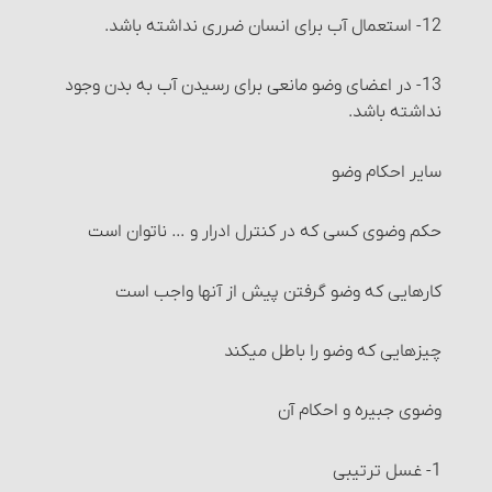
خیار شرط
12- استعمال آب برای انسان ضرری نداشته باشد.
خیار تدلیس
13- در اعضای وضو مانعی برای رسیدن آب به بدن وجود
نداشته باشد.
خیار تخلّف شرط
سایر احکام وضو
خیار عیب
حکم وضوی کسی که در کنترل ادرار و … ناتوان است
خیار تَبَعُّضِ صَفْقَه و خیار شرکت
کارهایی که وضو گرفتن پیش از آنها واجب است‏
خیار رؤیت
چیزهایی که وضو را باطل می‏کند
خیار تأخیر
وضوی جبیره و احکام آن
خیار حیوان
1- غسل ترتیبی