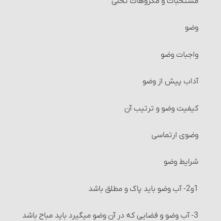
مستحبّات و مکروهات تخلّی
معاملات حرام‏ : خرید و فروش چیزهایی که آمیخته به
وضو
رباست
واجبات وضو
معاملات حرام‏ : خرید و فروشی که آمیخته و همراه غش
باشد
آداب پیش از وضو
شرایط فروشنده و خریدار
کیفیت وضو و ترتیب آن
شرایط کالا و عوَض آن
وضوی ارتماسی
خرید و فروش موقوفات
شرایط وضو
معاملات طلا و نقره و فراورده‌های آنها‏
1و2- آب وضو باید پاک و مطلق باشد
خرید و فروش میوه‏
3- آب وضو و فضایی که در آن وضو می‏گیرد باید مباح باشد