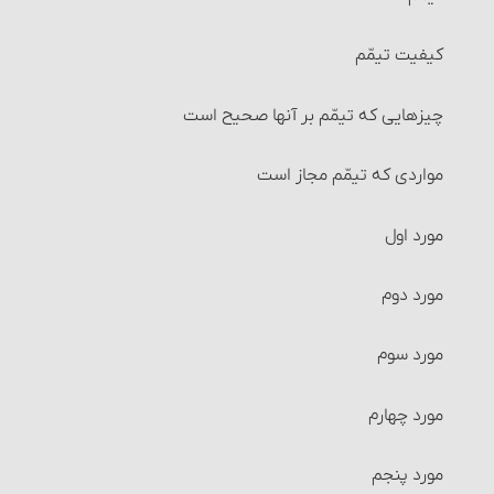
شرایط جُعاله‏
کیفیت تیمّم‏
شرایط جُعاله‏
چیزهایی که تیمّم بر آنها صحیح است
احکام بیمه
مواردی که تیمّم مجاز است‏
احکام وکالت
مورد اول
شرایط وکیل و موکِّل
مورد دوم
احکام قرض
مورد سوم‏
ربای قرضی
مورد چهارم
سفته، چک و احکام آنها‏
مورد پنجم‏