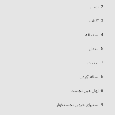
راه ثابت شدن اوّل و آخر هر ماه‏
2- زمین‏
زکات گندم، جو، خرما و کشمش (غلّات چهارگانه)
شرایط اعتکاف‏
3- آفتاب‏
نصاب غلّات چهارگانه‏
اعتکاف و احکام آن
4- استحاله
زمان پرداخت زکات‏
5- انتقال
احکام تصرّف و معامله در زکات
7- تبعیت
زکات و دِین‏
6- اسلام آوردن
مصارف زکات
8- زوال عین نجاست
شرایط مستحقّان زکات‏
9- استبرای حیوان نجاست‎خوار
زکات فطره