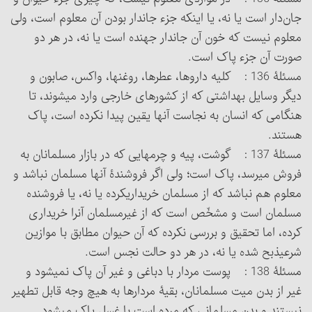
جان‌دار است یا نه، یا اینکه جزء جاندار بودن آن معلوم است، ولی
معلوم نیست که خون آن جاندار جهنده است یا نه، در هر دو
صورت آن جزء پاک است.
مسئلۀ 136 : کلیه داروها، عطرها، روغنها، واکس، صابون و
دیگر وسایل بهداشتی که از کشورهای خارجی وارد می‏شوند، تا
هنگامی که انسان به نجاست آنها یقین پیدا نکرده است، پاک
هستند.
مسئلۀ 137 : گوشت، پیه و چرمهایی که در بازار مسلمانان به
فروش می‏رسد، پاک است؛ ولی اگر فروشندۀ آنها مسلمان نباشد و
معلوم هم نباشد که از مسلمان خریداری‏کرده یا نه، یا فروشنده
مسلمان است و مشخّص است که از غیرمسلمان آن‎را خریداری
کرده، اما تحقیق و بررسی نکرده که آن حیوان مطابق با موازین
شرعی‏ذبح شده یا نه، در هر دو حالت نجس است.
مسئلۀ 138 : پوست مردار با دباغی و غیر آن پاک نمی‏شود و
غیر از بدن میت مسلمانان، بقیۀ مردارها به هیچ وجه قابل تطهیر
نیستند و بدن مسلمانی که مرده است با غسل پاک می‏شود.