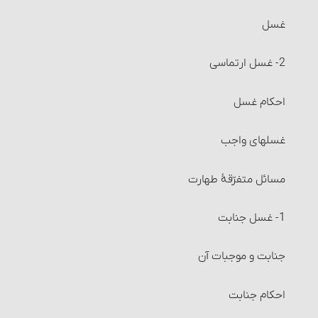
خیار تعذّر تسلیم
غسل
اقاله و مسائل مربوط به آن‏
2- غسل ارتماسی‏
مسائل مربوط به احتکار و احکام آن‏
احکام غسل‏
مسائل مربوط به احتکار و احکام آن
غسلهای واجب
مسائل متفرّقۀ‏ خرید و فروش
مسائل متفرّقۀ طهارت
احکام شُفعه
1- غسل جنابت‏
احکام صلح
جنابت و موجبات آن
احکام شرکت
احکام جنابت
شرایط شرکت اختیاری (قراردادی)