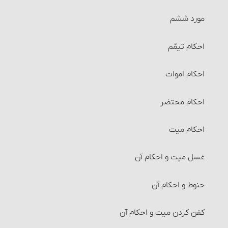
معاملات بانکی
مورد ششم
احکام رهن‏
احکام تیمّم
احکام حواله‏
احکام اموات
احکام ضمانت‏
احکام محتضر
احکام کفالت
احکام میت‏
شرایط کفالت
غسل میت و احکام آن‏
احکام امانت و امانت‏دار
حنوط و احکام آن‏
احکام عاریه‏
کفن کردن میت و احکام آن
احکام هبه (بخشش)