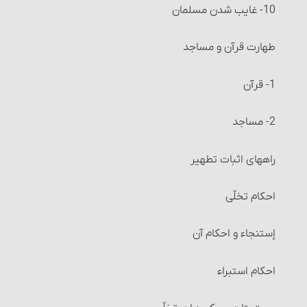
10- غایب شدن مسلمان
مصرف زکات فطره
طهارت قرآن و مساجد
عزل (کنار گذاشتن) زکات فطره و احکام آن
1- قرآن
احکام خرید و فروش‏
2- مساجد
مستحبّات معامله
راههای اثبات تطهیر
معاملات مکروه
احکام تخلّی
معاملات حرام‏ : خرید و فروش عین نجس، در شرایطی
إستنجاء و احکام آن
معاملات حرام‏ : خرید و فروش اموالی که از طرق غیر شرعی
به دست آمده است
احکام استبراء
معاملات حرام‏ : خرید و فروش چیزهایی که عرفاً جنبۀ مالی
نداشته یا معمولاً برای حرام استفاده می‏شوند