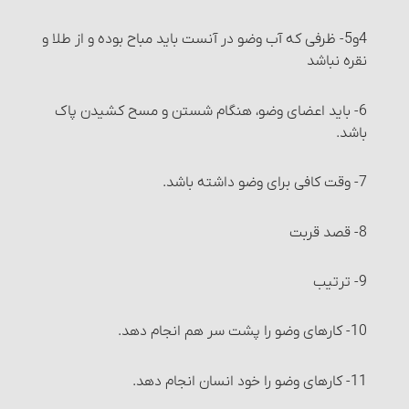
انواع معاملات‏ : معاملة نقدی
4و5- ظرفی که آب وضو در آنست باید مباح بوده و از طلا و
نقره نباشد
انواع معاملات‏ : معاملة نسیه
6- باید اعضای وضو، هنگام شستن و مسح کشیدن پاک
انواع معاملات‏ : معاملۀ سلف‏
باشد.
شرایط معاملۀ سَلَف
7- وقت کافی برای وضو داشته باشد.
احکام معاملۀ سلف
8- قصد قربت‏
مواردی که می‏توان معامله را برهم زد
9- ترتیب
خیار مجلس
10- کارهای وضو را پشت سر هم انجام دهد.
خیار غبن
11- کارهای وضو را خود انسان انجام دهد.