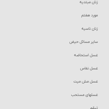
زنان مبتدیه
احکام وقف
مورد هفتم
احکام اجاره‏
زنان ناسیه
شرایط موجر و مستأجر
سایر مسائل حیض
شرایط مالی که اجاره داده می‏شود
غسل استحاضه‏
شرایط استفاده از مال‌الإجاره
غسل نفاس‏
مسائل متفرّقۀ مربوط به اجاره
غسل مسّ میت
احکام سرقفلی
غسلهای مستحب
احکام جُعاله
تیمّم