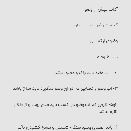
باشد
آداب پیش از وضو
شرایط فروشنده و خریدار
کیفیت وضو و ترتیب آن
شرایط کالا و عوَض آن
وضوی ارتماسی
خرید و فروش موقوفات
شرایط وضو
معاملات طلا و نقره و فراورده‌های آنها‏
۱و۲- آب وضو باید پاک و مطلق باشد
خرید و فروش میوه‏
۳- آب وضو و فضایی که در آن وضو می‏گیرد باید مباح باشد
انواع معاملات‏ : معامله نقدی
۴و۵- ظرفی که آب وضو در آنست باید مباح بوده و از طلا و
نقره نباشد
انواع معاملات‏ : معامله نسیه
۶- باید اعضای وضو، هنگام شستن و مسح کشیدن پاک