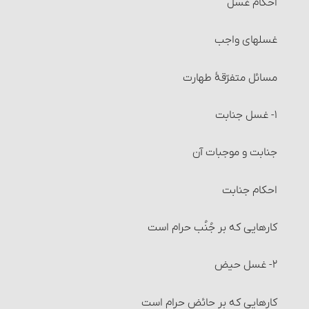
احکام غسل‏
مسائل مربوط به احتکار و احکام آن
غسلهای واجب
مسائل متفرّقۀ‏ خرید و فروش
مسائل متفرّقۀ طهارت
احکام شُفعه
۱- غسل جنابت‏
احکام صلح
جنابت و موجبات آن
احکام شرکت
احکام جنابت
شرایط شرکت اختیاری (قراردادی)
کارهایی که بر جُنُب حرام است‏
انواع شرکت‏
۲- غسل حیض‏
تصرّف در اموال شرکت و احکام آن
کارهایی که بر حائض حرام است