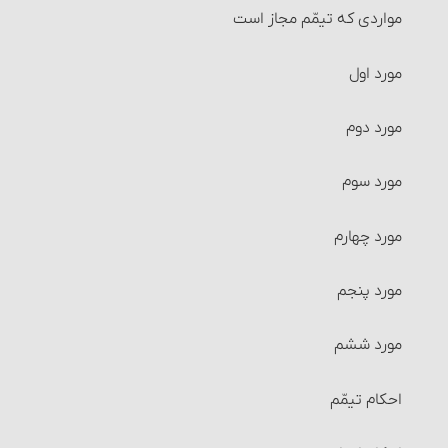
مواردی که تیمّم مجاز است‏
احکام وکالت
مورد اول
شرایط وکیل و موکِّل
مورد دوم
احکام قرض
مورد سوم‏
ربای قرضی
مورد چهارم
سفته، چک و احکام آنها‏
مورد پنجم‏
معاملات بانکی
مورد ششم
احکام رهن‏
احکام تیمّم
احکام حواله‏