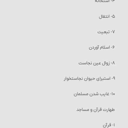
۴- استحاله
احکام تصرّف و معامله در زکات
۵- انتقال
زکات و دِین‏
۷- تبعیت
مصارف زکات
۶- اسلام آوردن
شرایط مستحقّان زکات‏
۸- زوال عین نجاست
زکات فطره
۹- استبرای حیوان نجاست‎خوار
مصرف زکات فطره
۱۰- غایب شدن مسلمان
عزل (کنار گذاشتن) زکات فطره و احکام آن
طهارت قرآن و مساجد
احکام خرید و فروش‏
۱- قرآن