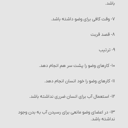
انواع معاملات‏ : معاملۀ سلف‏
باشد.
شرایط معاملۀ سَلَف
۷- وقت کافی برای وضو داشته باشد.
احکام معاملۀ سلف
۸- قصد قربت‏
مواردی که می‏توان معامله را برهم زد
۹- ترتیب
خیار مجلس
۱۰- کارهای وضو را پشت سر هم انجام دهد.
خیار غبن
۱۱- کارهای وضو را خود انسان انجام دهد.
خیار شرط
۱۲- استعمال آب برای انسان ضرری نداشته باشد.
خیار تدلیس
۱۳- در اعضای وضو مانعی برای رسیدن آب به بدن وجود
نداشته باشد.
خیار تخلّف شرط