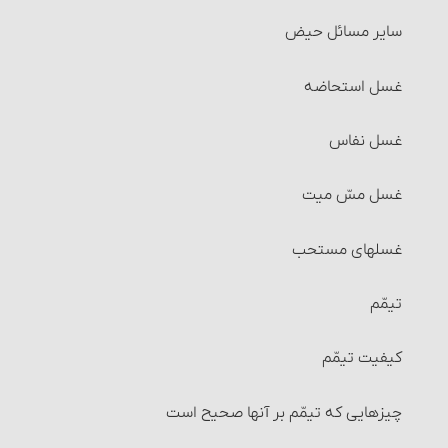
شرایط موجر و مستأجر
سایر مسائل حیض
شرایط مالی که اجاره داده می‏شود
غسل استحاضه‏
شرایط استفاده از مال‌الإجاره
غسل نفاس‏
مسائل متفرّقۀ مربوط به اجاره
غسل مسّ میت
احکام سرقفلی
غسلهای مستحب
احکام جُعاله
تیمّم
شرایط جُعاله‏
کیفیت تیمّم‏
شرایط جُعاله‏
چیزهایی که تیمّم بر آنها صحیح است
احکام بیمه