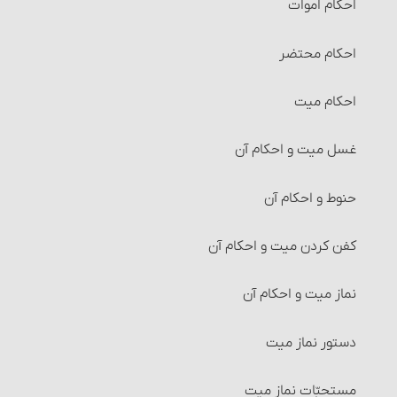
احکام اموات
احکام ضمانت‏
احکام محتضر
احکام کفالت
احکام میت‏
شرایط کفالت
غسل میت و احکام آن‏
احکام امانت و امانت‏دار
حنوط و احکام آن‏
احکام عاریه‏
کفن کردن میت و احکام آن
احکام هبه (بخشش)
نماز میت و احکام آن‏
شرایط موهوبٌ‎‏له
دستور نماز میت‏
شرایط وقف و واقف‏
مستحبّات نماز میت