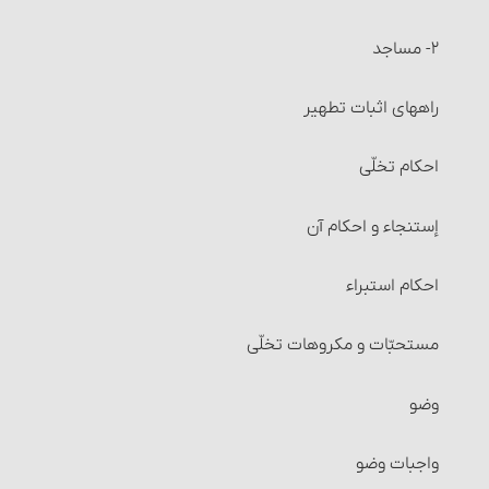
مستحبّات معامله
۲- مساجد
معاملات مکروه
راههای اثبات تطهیر
معاملات حرام‏ : خرید و فروش عین نجس، در شرایطی
احکام تخلّی
معاملات حرام‏ : خرید و فروش اموالی که از طرق غیر شرعی
إستنجاء و احکام آن
به دست آمده است
احکام استبراء
معاملات حرام‏ : خرید و فروش چیزهایی که عرفاً جنبۀ مالی
نداشته یا معمولاً برای حرام استفاده می‏شوند
مستحبّات و مکروهات تخلّی
معاملات حرام‏ : خرید و فروش چیزهایی که آمیخته به
وضو
رباست
واجبات وضو
معاملات حرام‏ : خرید و فروشی که آمیخته و همراه غش