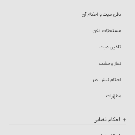
شرایط ضمن قرارداد وقف
دفن میت و احکام آن
تولیت و نظارت بر وقف و احکام آن
مستحبّات دفن‏
مسائل متفرقۀ وقف‏
تلقین میت‏
راه‌های اثبات وقف
نماز وحشت
حبس ملک
احکام نبش قبر
شرایط حابس‏
مطهّرات
صدقه
احکام قضایی
احکام حجر
کلیات