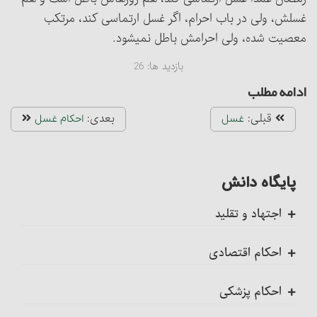
غسلش، ولی در باب احرام، اگر غسل ارتماسی کند، مرتکب
معصیت شده، ولی احرامش باطل نمی‏شود.
بازدید ها:
26
ادامه مطلب
قبلی:
بعدی:
غسل
احکام غسل‏
پایگاه دانش
اجتهاد و تقلید
کلیات
احکام اقتصادی
اجتهاد، واجب کفایی است
ضمانت عقدی
احکام پزشکی
احکام تکلیف
ضمانت قهری
ضمانت قهری در پزشکی