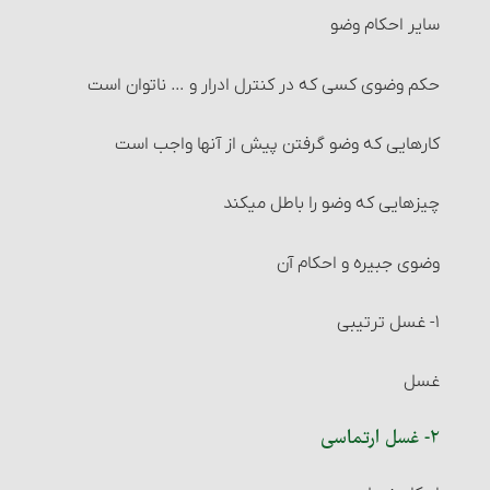
سایر احکام وضو
خیار عیب
حکم وضوی کسی که در کنترل ادرار و … ناتوان است
خیار تَبَعُّضِ صَفْقَه و خیار شرکت
کارهایی که وضو گرفتن پیش از آنها واجب است‏
خیار رؤیت
چیزهایی که وضو را باطل می‏کند
خیار تأخیر
وضوی جبیره و احکام آن
خیار حیوان
۱- غسل ترتیبی
خیار تعذّر تسلیم
غسل
اقاله و مسائل مربوط به آن‏
۲- غسل ارتماسی‏
مسائل مربوط به احتکار و احکام آن‏