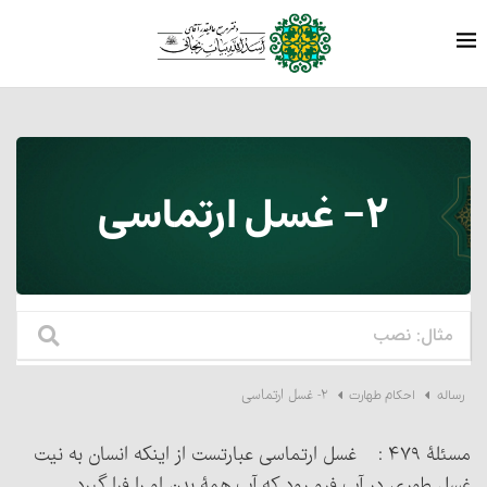
۲- غسل ارتماسی‏
۲- غسل ارتماسی‏
رساله
احکام طهارت
مسئلۀ ۴۷۹ : غسل ارتماسی عبارتست از اینکه انسان به نیت
غسل طوری در آب فرو رود که آب همۀ بدن او را فرا گیرد.