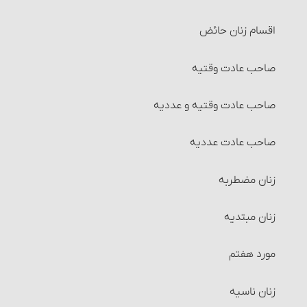
تقسیم مال و احکام آن‏
اقسام زنان حائض
انواع تقسیم‏
صاحب عادت وقتیه‏
احکام مضاربه‏
صاحب عادت وقتیه و عددیه‏
احکام مزارعه‏
صاحب عادت عددیه
احکام مساقات‏
زنان مضطربه‏
شرایط طرفین مساقات
زنان مبتدیه
احکام وقف
مورد هفتم
احکام اجاره‏
زنان ناسیه