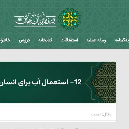
ندگینامه
رساله عملیه
استفتائات
کتابخانه
دروس
خاطرا
12- استعمال آب برای انسان ضرری نداشته باشد.