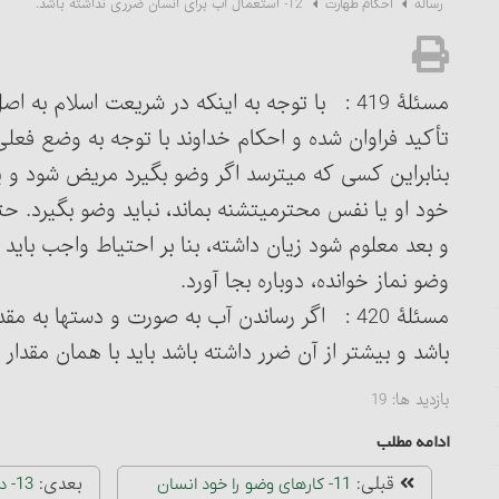
12- استعمال آب برای انسان ضرری نداشته باشد.
رساله
احکام طهارت
مسئلۀ 419 : با توجه به اینکه در شریعت اسلام 
تأکید فراوان شده و احکام خداوند با توجه به وضع فع
بنابراین کسی که می‏ترسد اگر وضو بگیرد مریض شود و 
خود او یا نفس محترمی‏تشنه بماند، نباید وضو بگیرد. حتی
و بعد معلوم شود زیان داشته، بنا بر احتیاط واجب باید تی
وضو نماز خوانده، دوباره بجا آورد.
مسئلۀ 420 : اگر رساندن آب به صورت و دستها ب
باشد و بیشتر از آن ضرر داشته باشد باید با همان مقدار
بازدید ها:
19
ادامه مطلب
قبلی:
بعدی:
11- کارهای وضو را خود انسان
13-