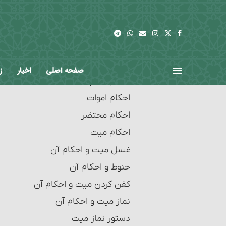
شرایط وکیل و موکِّل
مورد سوم‏
احکام قرض
مورد چهارم
ربای قرضی
مورد پنجم‏
سفته، چک و احکام آنها‏
مورد ششم
صفحه اصلی
اخبار
ز
معاملات بانکی
احکام تیمّم
احکام رهن‏
احکام اموات
احکام حواله‏
احکام محتضر
احکام ضمانت‏
احکام میت‏
احکام کفالت
غسل میت و احکام آن‏
شرایط کفالت
حنوط و احکام آن‏
احکام امانت و امانت‏دار
کفن کردن میت و احکام آن
احکام عاریه‏
نماز میت و احکام آن‏
احکام هبه (بخشش)
دستور نماز میت‏