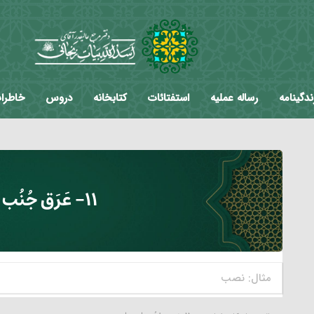
ندگینامه
رساله عملیه
استفتائات
کتابخانه
دروس
خاطرا
۱۱- عَرَق جُنُب از حرام‏