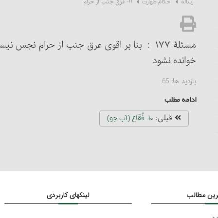
۱۱- عَرَق جُنُب از حرام‏
رساله
احکام طهارت
مسئلۀ ۱۷۷ : بنا بر اقوی‏ عرق جنب از حرام نجس
خوانده نشود
بازدید ها:
65
ادامه مطلب
قبلی:
۱۰- فُقّاع (آب جو)
ترین مطالب
لینکهای کاربردی
یم