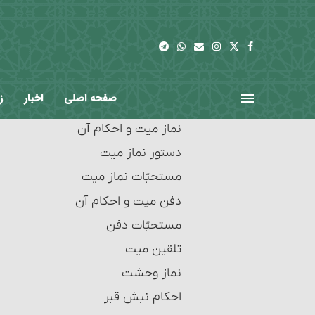
احکام محتضر
احکام حواله‏
احکام میت‏
احکام ضمانت‏
غسل میت و احکام آن‏
احکام کفالت
حنوط و احکام آن‏
شرایط کفالت
صفحه اصلی
اخبار
ز
کفن کردن میت و احکام آن
احکام امانت و امانت‏دار
نماز میت و احکام آن‏
احکام عاریه‏
دستور نماز میت‏
احکام هبه (بخشش)
مستحبّات نماز میت
شرایط موهوبٌ‎‏له
دفن میت و احکام آن
شرایط وقف و واقف‏
مستحبّات دفن‏
شرایط ضمن قرارداد وقف
تلقین میت‏
تولیت و نظارت بر وقف و احکام آن
نماز وحشت
مسائل متفرقۀ وقف‏
احکام نبش قبر
راه‌های اثبات وقف