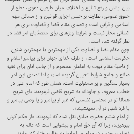
بین ایشان و رفع تنازع و اختلاف میان طرفین دعوی، دفاع از
حقوق عمومی، نظارت بر حسن اجرای قوانین و از مسائل مهم
اسلامی و قرآنی است و تصدی مقام قضا و قضاوت برای هر
انسانی مجاز نیست و شرایط ویژه‏ای برای متصدّیان امر قضا در
نظر گرفته شده است.
چون مقام قضا و قضاوت یکی از مهم‏ترین یا مهم‏ترین شئون
حکومت اسلامی است، از طرف خدای جهان برای پیامبر اسلام‏ و
از ناحیة مقام نبوت‏ به امامان معصوم و از جانب آنان برای فقیه
صالح و جامع شرایط تعیین گردیده است و لذا تصدی این امر
بسیار سنگین و پر مسئولیت است، همان طور که امام علی‏ در
خطاب معروف و جاودانه به شریح قاضی فرمودند: «ای شریح
همانا تو در مجلسی نشستی که غیر از پیامبر و یا وصی پیامبر و
یا فرد شقی در آن نمی‏نشیند».
از امام ششم حضرت صادق‏ نقل شده که فرمودند: «از حکم کردن
بپرهیزید، زیرا که آن حقّ امام و پیشوایی است که عالم به
قضاوت بوده و در میان مسلمانها به عدالت رفتار کند مانند