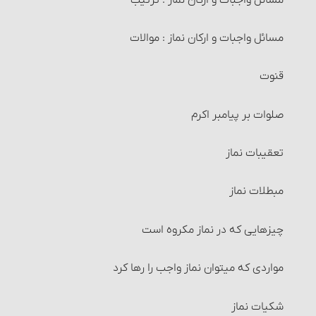
کیفیت وضو و ترتیب آن
شرایط کالا و عوَض آن
مسائل واجبات و ارکان نماز : موالات
وضوی ارتماسی
خرید و فروش موقوفات
قنوت
شرایط وضو
معاملات طلا و نقره و فراورده‌های آنها‏
صلوات بر پیامبر اکرم‏
1و2- آب وضو باید پاک و مطلق باشد
خرید و فروش میوه‏
تعقیبات نماز
3- آب وضو و فضایی که در آن وضو می‏گیرد باید مباح باشد
انواع معاملات‏ : معاملة نقدی
مبطلات نماز
4و5- ظرفی که آب وضو در آنست باید مباح بوده و از طلا و
نقره نباشد
انواع معاملات‏ : معاملة نسیه
چیزهایی که در نماز مکروه است
6- باید اعضای وضو، هنگام شستن و مسح کشیدن پاک
انواع معاملات‏ : معاملۀ سلف‏
باشد.
مواردی که می‏توان نماز واجب را رها کرد
شرایط معاملۀ سَلَف
7- وقت کافی برای وضو داشته باشد.
شکیات نماز