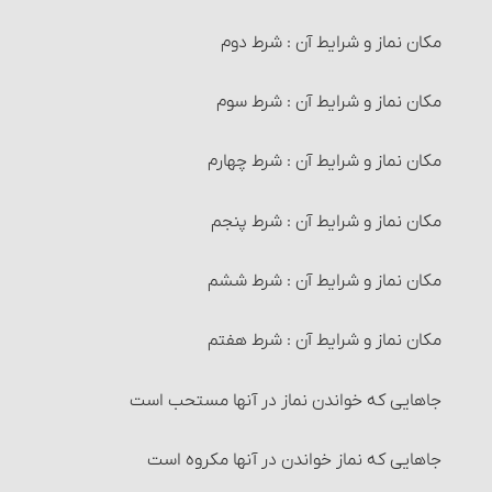
روزه‏های مکروه
نصاب گاو
مکان نماز و شرایط آن : شرط دوم
چگونگی نجس شدن چیزهای پاک‏
مرتد و احکام آن‏
روزۀ مستحبی
نصاب گوسفند
مکان نماز و شرایط آن : شرط سوم
سایر احکام نجاسات
احکام مرتدّ فطری
خودداری از مبطلات روزه برای غیر روزه‎دار
زکات نقدین‏
مکان نماز و شرایط آن : شرط چهارم
1- آب‏
احکام مرتد ملّی
آنچه برای روزه‏ دار مکروه است
نصاب طلا و نقره‏
مکان نماز و شرایط آن : شرط پنجم
شستن ظروف با آب قلیل
حکم سایر حدود و تعزیرات‏
راه ثابت شدن اوّل و آخر هر ماه‏
زکات گندم، جو، خرما و کشمش (غلّات چهارگانه)
مکان نماز و شرایط آن : شرط ششم
2- زمین‏
احکام قصاص و دیات‏
شرایط اعتکاف‏
نصاب غلّات چهارگانه‏
مکان نماز و شرایط آن : شرط هفتم
3- آفتاب‏
اقسام قتل و احکام آنها
اعتکاف و احکام آن
زمان پرداخت زکات‏
جاهایی که خواندن نماز در آنها مستحب است
4- استحاله
راههای اثبات قتل‏
احکام تصرّف و معامله در زکات
جاهایی که نماز خواندن در آنها مکروه است
5- انتقال
کفّارۀ قتل