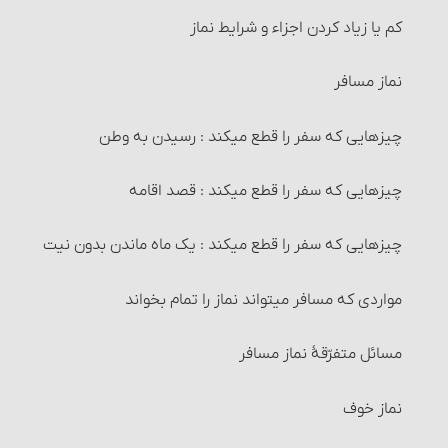
خیار تَبَعُّضِ صَفْقَه و خیار شرکت
کم یا زیاد کردن اجزاء و شرایط نماز
کارهایی که وضو گرفتن پیش از آنها واجب است‏
خیار رؤیت
نماز مسافر
چیزهایی که وضو را باطل می‏کند
خیار تأخیر
چیزهایی که سفر را قطع می‏کند : رسیدن به وطن
وضوی جبیره و احکام آن
خیار حیوان
چیزهایی که سفر را قطع می‏کند : قصد اقامه
1- غسل ترتیبی
خیار تعذّر تسلیم
چیزهایی که سفر را قطع می‏کند : یک ماه ماندن بدون نیت
غسل
اقاله و مسائل مربوط به آن‏
مواردی که مسافر می‏تواند نماز را تمام بخواند
2- غسل ارتماسی‏
مسائل مربوط به احتکار و احکام آن‏
مسائل متفرّقۀ نماز مسافر
احکام غسل‏
مسائل مربوط به احتکار و احکام آن
نماز خوف
غسلهای واجب