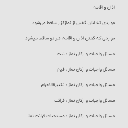
زکات و دِین‏
اذان و اقامه
7- تبعیت
دیه و انواع آن‏
مصارف زکات
مواردی که اذان گفتن از نمازگزار ساقط می‌شود
6- اسلام آوردن
دیة سقط جنین
شرایط مستحقّان زکات‏
مواردی که گفتن اذان و اقامه، هر دو ساقط می‎شود
8- زوال عین نجاست
دیۀ جراحات‏
زکات فطره
مسائل واجبات و ارکان نماز : نیت
9- استبرای حیوان نجاست‎خوار
حکم مواردی که دیه تعیین نشده؛ تفاوت اَرش و حکومت‏
مصرف زکات فطره
مسائل واجبات و ارکان نماز : قیام
10- غایب شدن مسلمان
مسائل متفرّقۀ قصاص و دیات‏
عزل (کنار گذاشتن) زکات فطره و احکام آن
مسائل واجبات و ارکان نماز : تکبیرة‎الاحرام
طهارت قرآن و مساجد
حدّ دزدی‏
احکام خرید و فروش‏
مسائل واجبات و ارکان نماز : قرائت
1- قرآن
مستحبّات معامله
مسائل واجبات و ارکان نماز : مستحبات قرائت نماز
2- مساجد