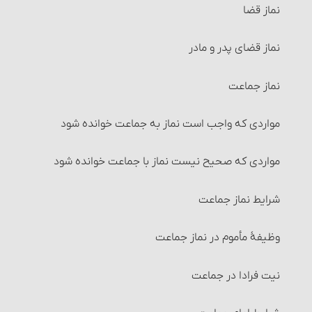
مسائل متفرّقۀ‏ خرید و فروش
نماز قضا
مسائل متفرّقۀ طهارت
احکام شُفعه
نماز قضای پدر و مادر
1- غسل جنابت‏
احکام صلح
نماز جماعت
جنابت و موجبات آن
احکام شرکت
مواردی که واجب است نماز به جماعت خوانده شود
احکام جنابت
شرایط شرکت اختیاری (قراردادی)
مواردی که صحیح نیست نماز با جماعت خوانده شود
کارهایی که بر جُنُب حرام است‏
انواع شرکت‏
شرایط نماز جماعت‏
2- غسل حیض‏
تصرّف در اموال شرکت و احکام آن
وظیفۀ مأموم در نماز جماعت
کارهایی که بر حائض حرام است
تقسیم مال و احکام آن‏
نیت فرادا در جماعت
اقسام زنان حائض
انواع تقسیم‏