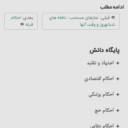
ادامه مطلب
قبلی:
بعدی:
نمازهای مستحب : نافله‏ های
احکام
شبانه‎روز و وقت آنها
قبله‏
پایگاه دانش
اجتهاد و تقلید
کلیات
احکام اقتصادی
اجتهاد، واجب کفایی است
ضمانت عقدی
احکام پزشکی
احکام تکلیف
ضمانت قهری
ضمانت قهری در پزشکی
احکام حج
احکام تقلید
احکام مزارعه‏
تلقیح، مسائل و احکام آن
احکام کلی حج
احکام دفاعی