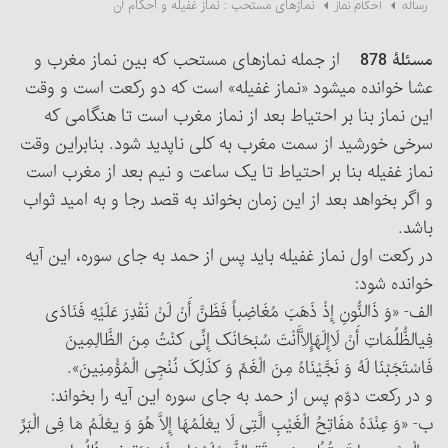
نمازهای مستحب : نماز غفیله و احکام آن
رساله
احکام نماز
مسئلۀ 878
از جمله نمازهای مستحب که بین نماز مغرب و
عشا خوانده می‏شود «نماز غفیله» است که دو رکعت است و وقت
این نماز بنا بر احتیاط بعد از نماز مغرب است تا هنگامی که
سرخی خورشید از سمت مغرب به کلی ناپدید شود. بنابراین وقت
نماز غفیله بنا بر احتیاط تا یک ساعت و نیم بعد از مغرب است
و اگر بخواهد بعد از این زمان بخواند به قصد رجا و به امید ثواب
باشد.
در رکعت اول نماز غفیله باید پس از حمد به جای سوره، این آیه
خوانده شود:
الف- «وَ ذَالنُّونِ إِذْ ذَهَبَ مُغَاضِباً فَظَنَّ أَنْ لَنْ نَقْدِرَ عَلَیْهِ فَنَادَی
فِی‎الظُّلُمَاتِ أَنْ لَاإِلَهَ‎إِلاَّأَنْتَ سُبْحَانَک إِنِّی کنْتُ مِنَ الظَّالِمِینَ
فَاسْتَجَبْنَا لَهُ وَ نَجَّیْنَاهُ مِنَ الْغَمِّ وَ کذَلِکَ نُنْجِی الْمُؤْمِنِینَ».
و در رکعت دوّم پس از حمد به جای سوره این آیه را بخواند:
ب- «وَ عِنْدَهُ مَفَاتِحُ الْغَیْبِ الَّتِی لَا یعْلَمُهَا إِلاَّ هُوَ وَ یعْلَمُ مَا فِی الْبَرِّ