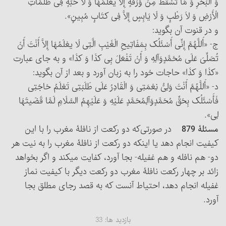
وَ الْبَحْرِ وَ مَا تَسْقُطُ مِنْ وَرَقَةٍ إِلاَّ یعْلَمُهَا وَ لَا حَبَّةٍ فِی ظُلُمَاتِ
الْأَرْضِ وَ لاَ رَطْبٍ وَ لَا یَابِسٍ إِلاَّ فِی کتَابٍ مُبِینٍ».
و در قنوت آن بگوید:
ج- «أَللَّهُمَّ إِنِّی أَسْئَلُک بِمَفَاتِیحِ الْغَیْبِ الَّتِی لَا یعْلَمُهَا إِلاَّ أَنْتَ أَنْ
تُصَلِّیَ عَلَی مُحَمَّدٍوَآلِهِ وَ أَنْ تَفْعَلَ بِی کذَا وَ کذَا» و به ‌جای عبارت
«کذَا وَ کذَا» حاجات خود را به زبان آورد و بعد از آن بگوید:
د- «أَللَّهُمَّ أَنْتَ وَلِیُّ نِعْمَتِی وَ الْقَادِرُ عَلَی طَلَبَتِی تَعْلَمُ حَاجَتِی
فَأَسْئَلُک بِحَقِّ مُحَمَّدٍوَآلِ‎مُحَمَّدٍ عَلَیْهِ وَ عَلَیْهِمُ السَّلَامِ لَمَّا قَضَیتَهَا
لِی».
مسئلۀ 879
در صورتی‌که دو رکعت از نافلۀ مغرب را با این
کیفیت انجام دهد یا اینکه دو رکعت از نافلۀ مغرب را به نیت هر
دو- هم نافله و هم غفیله- بجا آورد، کفایت می‏کند و اگر بخواهد
زائد بر چهار رکعت نافلۀ مغرب دو رکعت دیگر با کیفیت نماز
غفیله انجام دهد، احتیاط آنست که به قصد رجای مطلق بجا
آورد.
بازدید ها:
33