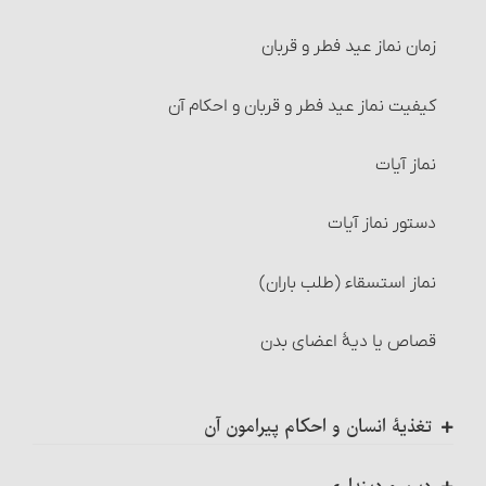
غسل استحاضه‏
شرایط استفاده از مال‌الإجاره
زمان نماز عید فطر و قربان‏
غسل نفاس‏
مسائل متفرّقۀ مربوط به اجاره
کیفیت نماز عید فطر و قربان و احکام آن
غسل مسّ میت
احکام سرقفلی
نماز آیات
غسلهای مستحب
احکام جُعاله
دستور نماز آیات‏
تیمّم
شرایط جُعاله‏
نماز استسقاء (طلب باران)
کیفیت تیمّم‏
شرایط جُعاله‏
قصاص یا دیۀ اعضای بدن‏
چیزهایی که تیمّم بر آنها صحیح است
احکام بیمه
تغذیۀ انسان و احکام پیرامون آن
مواردی که تیمّم مجاز است‏
احکام وکالت
خوردنیها و آشامیدنیها
مورد اول