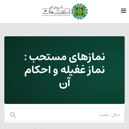
نمازهای مستحب :
نماز غفیله و احکام
آن