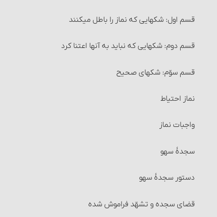
احکام معاملۀ سلف
8- قصد قربت‏
قسم اول: شکهایی که نماز را باطل می‏کنند
مواردی که می‏توان معامله را برهم زد
9- ترتیب
قسم دوم: شکهایی که نباید به آنها اعتنا کرد
خیار مجلس
10- کارهای وضو را پشت سر هم انجام دهد.
قسم سوّم: شکهای صحیح
خیار غبن
11- کارهای وضو را خود انسان انجام دهد.
نماز احتیاط
خیار شرط
12- استعمال آب برای انسان ضرری نداشته باشد.
واجبات نماز
خیار تدلیس
13- در اعضای وضو مانعی برای رسیدن آب به بدن وجود
سجدۀ سهو
نداشته باشد.
خیار تخلّف شرط
دستور سجدۀ سهو
سایر احکام وضو
خیار عیب
قضای سجده و تشهّد فراموش شده
حکم وضوی کسی که در کنترل ادرار و … ناتوان است