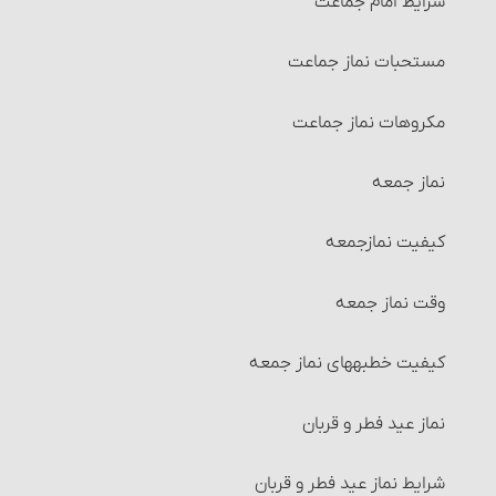
شرایط امام جماعت‏
صاحب عادت وقتیه‏
احکام مضاربه‏
مستحبات نماز جماعت
صاحب عادت وقتیه و عددیه‏
احکام مزارعه‏
مکروهات نماز جماعت
صاحب عادت عددیه
احکام مساقات‏
نماز جمعه
زنان مضطربه‏
شرایط طرفین مساقات
کیفیت نمازجمعه
زنان مبتدیه
احکام وقف
وقت نماز جمعه
مورد هفتم
احکام اجاره‏
کیفیت خطبه‏های نماز جمعه
زنان ناسیه
شرایط موجر و مستأجر
نماز عید فطر و قربان
سایر مسائل حیض
شرایط مالی که اجاره داده می‏شود
شرایط نماز عید فطر و قربان