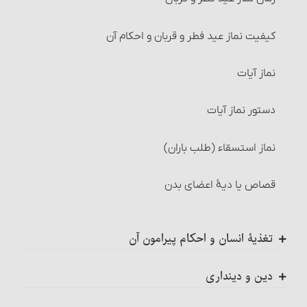
غسل نفاس‏
مسائل متفرّقۀ مربوط به اجاره
کیفیت نماز عید فطر و قربان و احکام آن
غسل مسّ میت
احکام سرقفلی
نماز آیات
غسلهای مستحب
احکام جُعاله
دستور نماز آیات‏
تیمّم
شرایط جُعاله‏
نماز استسقاء (طلب باران)
کیفیت تیمّم‏
شرایط جُعاله‏
قصاص یا دیۀ اعضای بدن‏
چیزهایی که تیمّم بر آنها صحیح است
احکام بیمه
تغذیۀ انسان و احکام پیرامون آن
مواردی که تیمّم مجاز است‏
احکام وکالت
خوردنیها و آشامیدنیها
مورد اول
دین و دینداری
شرایط وکیل و موکِّل
احکام سر بریدن و شکار حیوانات
ضرورت تحقیق در دین