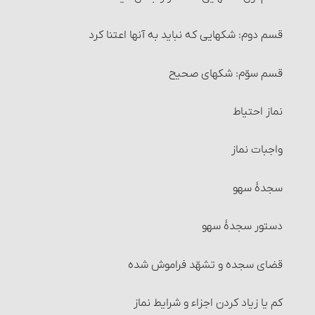
مواردی که می‏توان معامله را برهم زد
۹- ترتیب
قسم دوم: شکهایی که نباید به آنها اعتنا کرد
خیار مجلس
۱۰- کارهای وضو را پشت سر هم انجام دهد.
قسم سوّم: شکهای صحیح
خیار غبن
۱۱- کارهای وضو را خود انسان انجام دهد.
نماز احتیاط
خیار شرط
۱۲- استعمال آب برای انسان ضرری نداشته باشد.
واجبات نماز
خیار تدلیس
۱۳- در اعضای وضو مانعی برای رسیدن آب به بدن وجود
سجدۀ سهو
نداشته باشد.
خیار تخلّف شرط
دستور سجدۀ سهو
سایر احکام وضو
خیار عیب
قضای سجده و تشهّد فراموش شده
حکم وضوی کسی که در کنترل ادرار و … ناتوان است
خیار تَبَعُّضِ صَفْقَه و خیار شرکت
کم یا زیاد کردن اجزاء و شرایط نماز