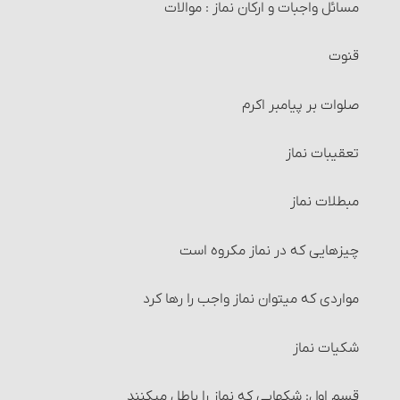
مسائل واجبات و ارکان نماز : موالات
وضوی ارتماسی
خرید و فروش موقوفات
قنوت
شرایط وضو
معاملات طلا و نقره و فراورده‌های آنها‏
صلوات بر پیامبر اکرم‏
۱و۲- آب وضو باید پاک و مطلق باشد
خرید و فروش میوه‏
تعقیبات نماز
۳- آب وضو و فضایی که در آن وضو می‏گیرد باید مباح باشد
انواع معاملات‏ : معامله نقدی
مبطلات نماز
۴و۵- ظرفی که آب وضو در آنست باید مباح بوده و از طلا و
نقره نباشد
انواع معاملات‏ : معامله نسیه
چیزهایی که در نماز مکروه است
۶- باید اعضای وضو، هنگام شستن و مسح کشیدن پاک
انواع معاملات‏ : معاملۀ سلف‏
باشد.
مواردی که می‏توان نماز واجب را رها کرد
شرایط معاملۀ سَلَف
۷- وقت کافی برای وضو داشته باشد.
شکیات نماز
احکام معاملۀ سلف
۸- قصد قربت‏
قسم اول: شکهایی که نماز را باطل می‏کنند