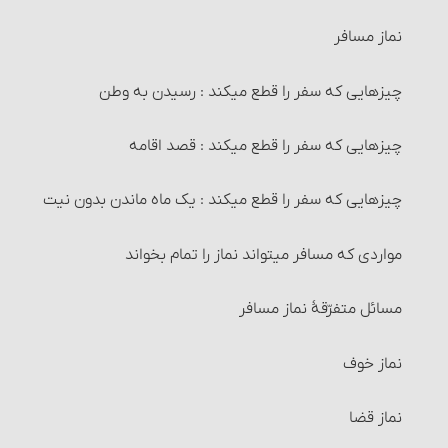
کارهایی که وضو گرفتن پیش از آنها واجب است‏
خیار رؤیت
نماز مسافر
چیزهایی که وضو را باطل می‏کند
خیار تأخیر
چیزهایی که سفر را قطع می‏کند : رسیدن به وطن
وضوی جبیره و احکام آن
خیار حیوان
چیزهایی که سفر را قطع می‏کند : قصد اقامه
۱- غسل ترتیبی
خیار تعذّر تسلیم
چیزهایی که سفر را قطع می‏کند : یک ماه ماندن بدون نیت
غسل
اقاله و مسائل مربوط به آن‏
مواردی که مسافر می‏تواند نماز را تمام بخواند
۲- غسل ارتماسی‏
مسائل مربوط به احتکار و احکام آن‏
مسائل متفرّقۀ نماز مسافر
احکام غسل‏
مسائل مربوط به احتکار و احکام آن
نماز خوف
غسلهای واجب
مسائل متفرّقۀ‏ خرید و فروش
نماز قضا
مسائل متفرّقۀ طهارت