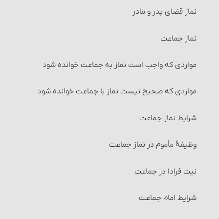
احکام شُفعه
نماز قضای پدر و مادر
۱- غسل جنابت‏
احکام صلح
نماز جماعت
جنابت و موجبات آن
احکام شرکت
مواردی که واجب است نماز به جماعت خوانده شود
احکام جنابت
شرایط شرکت اختیاری (قراردادی)
مواردی که صحیح نیست نماز با جماعت خوانده شود
کارهایی که بر جُنُب حرام است‏
انواع شرکت‏
شرایط نماز جماعت‏
۲- غسل حیض‏
تصرّف در اموال شرکت و احکام آن
وظیفۀ مأموم در نماز جماعت
کارهایی که بر حائض حرام است
تقسیم مال و احکام آن‏
نیت فرادا در جماعت
اقسام زنان حائض
انواع تقسیم‏
شرایط امام جماعت‏
صاحب عادت وقتیه‏
احکام مضاربه‏