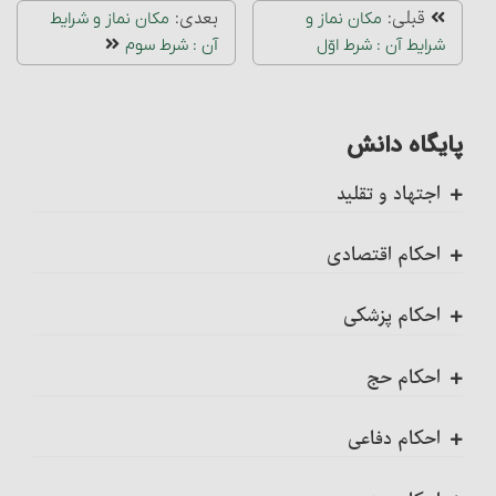
قبلی:
بعدی:
مکان نماز و
مکان نماز و شرایط
شرایط آن : شرط اوّل
آن : شرط سوم
پایگاه دانش
اجتهاد و تقلید
کلیات
احکام اقتصادی
اجتهاد، واجب کفایی است
ضمانت عقدی
احکام پزشکی
احکام تکلیف
ضمانت قهری
ضمانت قهری در پزشکی
احکام حج
احکام تقلید
احکام مزارعه‏
تلقیح، مسائل و احکام آن
احکام کلی حج
احکام دفاعی
احکام تغییر تقلید (عدول)
جواهری که با غوّاصی در دریا به‌دست می‏ آید
احکام سقط جنین و جلوگیری از بارداری
شرایط وجوب حجّ‏
مراتب امر به معروف و نهی از منکر