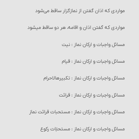
مصارف زکات
مواردی که اذان گفتن از نمازگزار ساقط می‌شود
۶- اسلام آوردن
دیه سقط جنین
شرایط مستحقّان زکات‏
مواردی که گفتن اذان و اقامه، هر دو ساقط می‎شود
۸- زوال عین نجاست
دیۀ جراحات‏
زکات فطره
مسائل واجبات و ارکان نماز : نیت
۹- استبرای حیوان نجاست‎خوار
حکم مواردی که دیه تعیین نشده؛ تفاوت اَرش و حکومت‏
مصرف زکات فطره
مسائل واجبات و ارکان نماز : قیام
۱۰- غایب شدن مسلمان
مسائل متفرّقۀ قصاص و دیات‏
عزل (کنار گذاشتن) زکات فطره و احکام آن
مسائل واجبات و ارکان نماز : تکبیره‎الاحرام
طهارت قرآن و مساجد
حدّ دزدی‏
احکام خرید و فروش‏
مسائل واجبات و ارکان نماز : قرائت
۱- قرآن
مستحبّات معامله
مسائل واجبات و ارکان نماز : مستحبات قرائت نماز
۲- مساجد
معاملات مکروه
مسائل واجبات و ارکان نماز : مستحبّات رکوع
راههای اثبات تطهیر