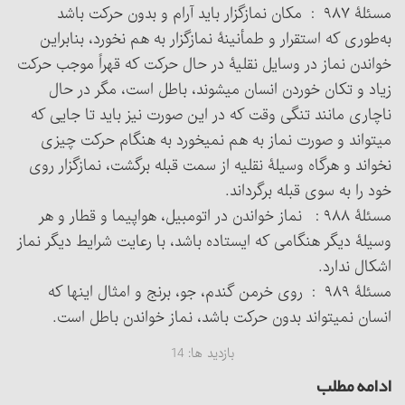
مسئلۀ ۹۸۷ : مکان نمازگزار باید آرام و بدون حرکت باشد
به‌طوری که استقرار و طمأنینۀ نمازگزار به هم نخورد، بنابراین
خواندن نماز در وسایل نقلیۀ در حال حرکت که قهراً موجب حرکت
زیاد و تکان خوردن انسان می‏شوند، باطل است، مگر در حال
ناچاری مانند تنگی وقت که در این صورت نیز باید تا جایی که
می‏تواند و صورت نماز به هم نمی‏خورد به هنگام حرکت چیزی
نخواند و هرگاه وسیلۀ نقلیه از سمت قبله برگشت، نمازگزار روی
خود را به سوی قبله برگرداند.
مسئلۀ ۹۸۸ : نماز خواندن در اتومبیل، هواپیما و قطار و هر
وسیلۀ دیگر هنگامی که ایستاده باشد، با رعایت شرایط دیگر نماز
اشکال ندارد.
مسئلۀ ۹۸۹ : روی خرمن گندم، جو، برنج و امثال اینها که
انسان نمی‏تواند بدون حرکت باشد، نماز خواندن باطل است.
بازدید ها:
14
ادامه مطلب