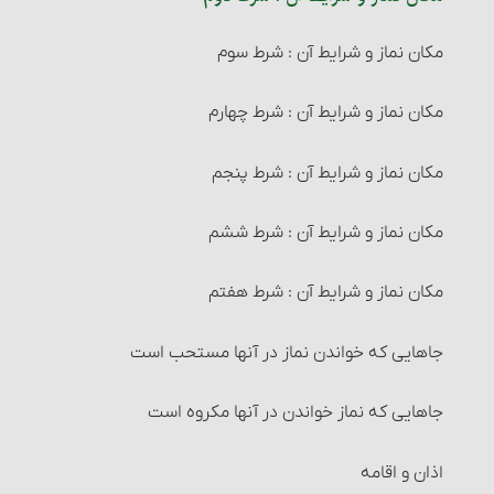
روزۀ مستحبی
نصاب گوسفند
مکان نماز و شرایط آن : شرط سوم
سایر احکام نجاسات
احکام مرتدّ فطری
خودداری از مبطلات روزه برای غیر روزه‎دار
زکات نقدین‏
مکان نماز و شرایط آن : شرط چهارم
۱- آب‏
احکام مرتد ملّی
آنچه برای روزه‏ دار مکروه است
نصاب طلا و نقره‏
مکان نماز و شرایط آن : شرط پنجم
شستن ظروف با آب قلیل
حکم سایر حدود و تعزیرات‏
راه ثابت شدن اوّل و آخر هر ماه‏
زکات گندم، جو، خرما و کشمش (غلّات چهارگانه)
مکان نماز و شرایط آن : شرط ششم
۲- زمین‏
احکام قصاص و دیات‏
شرایط اعتکاف‏
نصاب غلّات چهارگانه‏
مکان نماز و شرایط آن : شرط هفتم
۳- آفتاب‏
اقسام قتل و احکام آنها
اعتکاف و احکام آن
زمان پرداخت زکات‏
جاهایی که خواندن نماز در آنها مستحب است
۴- استحاله
راههای اثبات قتل‏
احکام تصرّف و معامله در زکات
جاهایی که نماز خواندن در آنها مکروه است
۵- انتقال
کفّارۀ قتل
زکات و دِین‏
اذان و اقامه
۷- تبعیت
دیه و انواع آن‏