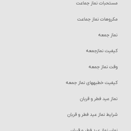
مستحبات نماز جماعت
صاحب عادت وقتیه و عددیه‏
احکام مزارعه‏
مکروهات نماز جماعت
صاحب عادت عددیه
احکام مساقات‏
نماز جمعه
زنان مضطربه‏
شرایط طرفین مساقات
کیفیت نمازجمعه
زنان مبتدیه
احکام وقف
وقت نماز جمعه
مورد هفتم
احکام اجاره‏
کیفیت خطبه‏های نماز جمعه
زنان ناسیه
شرایط موجر و مستأجر
نماز عید فطر و قربان
سایر مسائل حیض
شرایط مالی که اجاره داده می‏شود
شرایط نماز عید فطر و قربان
غسل استحاضه‏
شرایط استفاده از مال‌الإجاره
زمان نماز عید فطر و قربان‏