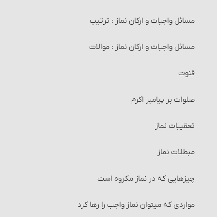
شرایط فروشنده و خریدار
مسائل واجبات و ارکان نماز : ترتیب
کیفیت وضو و ترتیب آن
شرایط کالا و عوَض آن
مسائل واجبات و ارکان نماز : موالات
وضوی ارتماسی
خرید و فروش موقوفات
قنوت
شرایط وضو
معاملات طلا و نقره و فراورده‌های آنها‏
صلوات بر پیامبر اکرم‏
1و2- آب وضو باید پاک و مطلق باشد
خرید و فروش میوه‏
تعقیبات نماز
3- آب وضو و فضایی که در آن وضو می‏گیرد باید مباح باشد
انواع معاملات‏ : معاملة نقدی
مبطلات نماز
4و5- ظرفی که آب وضو در آنست باید مباح بوده و از طلا و
نقره نباشد
انواع معاملات‏ : معاملة نسیه
چیزهایی که در نماز مکروه است
6- باید اعضای وضو، هنگام شستن و مسح کشیدن پاک
انواع معاملات‏ : معاملۀ سلف‏
باشد.
مواردی که می‏توان نماز واجب را رها کرد