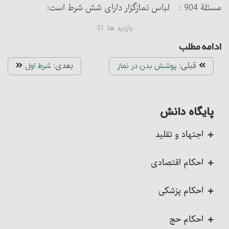
مسئلۀ 904 : لباس نمازگزار دارای شش شرط است:
بازدید ها:
31
ادامه مطلب
قبلی:
بعدی:
پوشش بدن در نماز
شرط اول
پایگاه دانش
اجتهاد و تقلید
کلیات
احکام اقتصادی
اجتهاد، واجب کفایی است
ضمانت عقدی
احکام پزشکی
احکام تکلیف
ضمانت قهری
ضمانت قهری در پزشکی
احکام حج