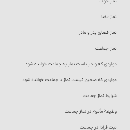
نماز خوف
غسلهای واجب
مسائل متفرّقۀ‏ خرید و فروش
نماز قضا
مسائل متفرّقۀ طهارت
احکام شُفعه
نماز قضای پدر و مادر
1- غسل جنابت‏
احکام صلح
نماز جماعت
جنابت و موجبات آن
احکام شرکت
مواردی که واجب است نماز به جماعت خوانده شود
احکام جنابت
شرایط شرکت اختیاری (قراردادی)
مواردی که صحیح نیست نماز با جماعت خوانده شود
کارهایی که بر جُنُب حرام است‏
انواع شرکت‏
شرایط نماز جماعت‏
2- غسل حیض‏
تصرّف در اموال شرکت و احکام آن
وظیفۀ مأموم در نماز جماعت
کارهایی که بر حائض حرام است
تقسیم مال و احکام آن‏
نیت فرادا در جماعت