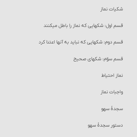
شرایط معاملۀ سَلَف
7- وقت کافی برای وضو داشته باشد.
شکیات نماز
احکام معاملۀ سلف
8- قصد قربت‏
قسم اول: شکهایی که نماز را باطل می‏کنند
مواردی که می‏توان معامله را برهم زد
9- ترتیب
قسم دوم: شکهایی که نباید به آنها اعتنا کرد
خیار مجلس
10- کارهای وضو را پشت سر هم انجام دهد.
قسم سوّم: شکهای صحیح
خیار غبن
11- کارهای وضو را خود انسان انجام دهد.
نماز احتیاط
خیار شرط
12- استعمال آب برای انسان ضرری نداشته باشد.
واجبات نماز
خیار تدلیس
13- در اعضای وضو مانعی برای رسیدن آب به بدن وجود
سجدۀ سهو
نداشته باشد.
خیار تخلّف شرط
دستور سجدۀ سهو
سایر احکام وضو