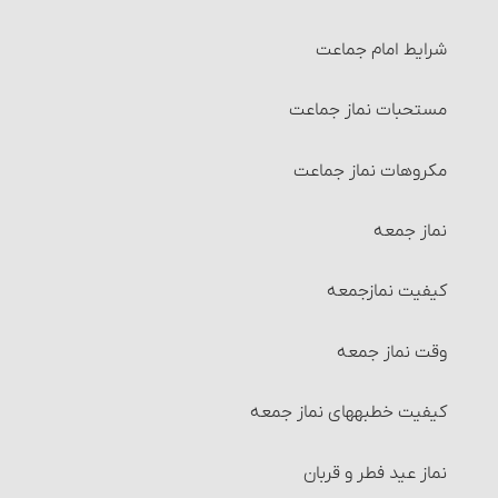
اقسام زنان حائض
انواع تقسیم‏
شرایط امام جماعت‏
صاحب عادت وقتیه‏
احکام مضاربه‏
مستحبات نماز جماعت
صاحب عادت وقتیه و عددیه‏
احکام مزارعه‏
مکروهات نماز جماعت
صاحب عادت عددیه
احکام مساقات‏
نماز جمعه
زنان مضطربه‏
شرایط طرفین مساقات
کیفیت نمازجمعه
زنان مبتدیه
احکام وقف
وقت نماز جمعه
مورد هفتم
احکام اجاره‏
کیفیت خطبه‏های نماز جمعه
زنان ناسیه
شرایط موجر و مستأجر
نماز عید فطر و قربان
سایر مسائل حیض