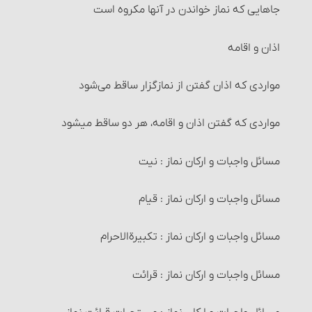
احکام تصرّف و معامله در زکات
جاهایی که نماز خواندن در آنها مکروه است
5- انتقال
کفّارۀ قتل
زکات و دِین‏
اذان و اقامه
7- تبعیت
دیه و انواع آن‏
مصارف زکات
مواردی که اذان گفتن از نمازگزار ساقط می‌شود
6- اسلام آوردن
دیة سقط جنین
شرایط مستحقّان زکات‏
مواردی که گفتن اذان و اقامه، هر دو ساقط می‎شود
8- زوال عین نجاست
دیۀ جراحات‏
زکات فطره
مسائل واجبات و ارکان نماز : نیت
9- استبرای حیوان نجاست‎خوار
حکم مواردی که دیه تعیین نشده؛ تفاوت اَرش و حکومت‏
مصرف زکات فطره
مسائل واجبات و ارکان نماز : قیام
10- غایب شدن مسلمان
مسائل متفرّقۀ قصاص و دیات‏
عزل (کنار گذاشتن) زکات فطره و احکام آن
مسائل واجبات و ارکان نماز : تکبیرة‎الاحرام
طهارت قرآن و مساجد
حدّ دزدی‏
احکام خرید و فروش‏
مسائل واجبات و ارکان نماز : قرائت
1- قرآن