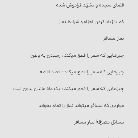
خیار عیب
قضای سجده و تشهّد فراموش شده
حکم وضوی کسی که در کنترل ادرار و … ناتوان است
خیار تَبَعُّضِ صَفْقَه و خیار شرکت
کم یا زیاد کردن اجزاء و شرایط نماز
کارهایی که وضو گرفتن پیش از آنها واجب است‏
خیار رؤیت
نماز مسافر
چیزهایی که وضو را باطل می‏کند
خیار تأخیر
چیزهایی که سفر را قطع می‏کند : رسیدن به وطن
وضوی جبیره و احکام آن
خیار حیوان
چیزهایی که سفر را قطع می‏کند : قصد اقامه
1- غسل ترتیبی
خیار تعذّر تسلیم
چیزهایی که سفر را قطع می‏کند : یک ماه ماندن بدون نیت
غسل
اقاله و مسائل مربوط به آن‏
مواردی که مسافر می‏تواند نماز را تمام بخواند
2- غسل ارتماسی‏
مسائل مربوط به احتکار و احکام آن‏
مسائل متفرّقۀ نماز مسافر
احکام غسل‏
مسائل مربوط به احتکار و احکام آن