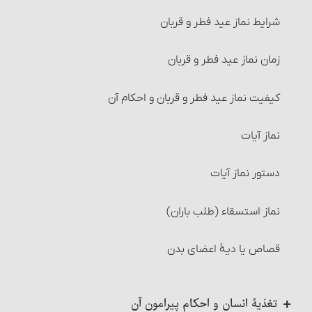
شرایط مالی که اجاره داده می‏شود
شرایط نماز عید فطر و قربان
غسل استحاضه‏
شرایط استفاده از مال‌الإجاره
زمان نماز عید فطر و قربان‏
غسل نفاس‏
مسائل متفرّقۀ مربوط به اجاره
کیفیت نماز عید فطر و قربان و احکام آن
غسل مسّ میت
احکام سرقفلی
نماز آیات
غسلهای مستحب
احکام جُعاله
دستور نماز آیات‏
تیمّم
شرایط جُعاله‏
نماز استسقاء (طلب باران)
کیفیت تیمّم‏
شرایط جُعاله‏
قصاص یا دیۀ اعضای بدن‏
چیزهایی که تیمّم بر آنها صحیح است
احکام بیمه
تغذیۀ انسان و احکام پیرامون آن
مواردی که تیمّم مجاز است‏