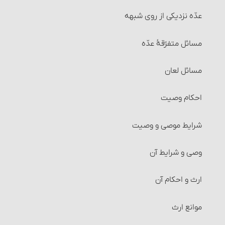
۳- آب وضو و فضایی که در آن وضو می‏گیرد باید مباح باشد
تعقیبات نماز
عدّه نزدیکی از روی شبهه‏
انواع معاملات‏ : معامله نقدی
۴و۵- ظرفی که آب وضو در آنست باید مباح بوده و از طلا و
مبطلات نماز
مسائل متفرّقۀ عدّه‏
نقره نباشد
انواع معاملات‏ : معامله نسیه
چیزهایی که در نماز مکروه است
مسائل لعان‏
۶- باید اعضای وضو، هنگام شستن و مسح کشیدن پاک
انواع معاملات‏ : معاملۀ سلف‏
باشد.
مواردی که می‏توان نماز واجب را رها کرد
احکام وصیت‏
شرایط معاملۀ سَلَف
۷- وقت کافی برای وضو داشته باشد.
شکیات نماز
شرایط موصی و وصیت‏
احکام معاملۀ سلف
۸- قصد قربت‏
قسم اول: شکهایی که نماز را باطل می‏کنند
وصی و شرایط آن‏
مواردی که می‏توان معامله را برهم زد
۹- ترتیب
قسم دوم: شکهایی که نباید به آنها اعتنا کرد
ارث‏ و احکام آن
خیار مجلس
۱۰- کارهای وضو را پشت سر هم انجام دهد.
قسم سوّم: شکهای صحیح
موانع ارث
خیار غبن
۱۱- کارهای وضو را خود انسان انجام دهد.