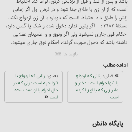
باشد و پس از عقد و قبل از نزدیکی کردن، لواط کند احتیاط
آنست که از آن زن با طلاق جدا شود و در فرض اول اگر زمانی
زنش را طلاق داد احتیاط آنست که دوباره با آن زن ازدواج نکند.
مسئلۀ ۳۱۸۲ : اگر یقین ندارد دخول شده و شک یا گمان دارد،
احکام فوق جاری نمی‏شود ولی اگر وثوق و و اطمینان عقلایی
داشته باشد که دخول صورت گرفته، احکام فوق جاری می‏شود.
بازدید ها:
368
ادامه مطلب
قبلی:
بعدی:
زنانی که ازدواج
زنانی که ازدواج با
با آنها حرام است‏ : دختر و
آنها حرام است‏ : زنی که در
مادر زنی که با او زنا کرده
حال احرام با او عقد بسته
است
است‏
پایگاه دانش