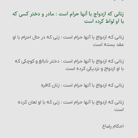
شستن ظروف با آب قلیل
حکم سایر حدود و تعزیرات‏
مکان نماز و شرایط آن : شرط پنجم
زنانی که ازدواج با آنها حرام است‏ : مادر و دختر کسی که
راه ثابت شدن اوّل و آخر هر ماه‏
زکات گندم، جو، خرما و کشمش (غلّات چهارگانه)
۲- زمین‏
احکام قصاص و دیات‏
مکان نماز و شرایط آن : شرط ششم
با او لواط کرده است
شرایط اعتکاف‏
نصاب غلّات چهارگانه‏
۳- آفتاب‏
اقسام قتل و احکام آنها
مکان نماز و شرایط آن : شرط هفتم
زنانی که ازدواج با آنها حرام است‏ : زنی که در حال احرام با او
عقد بسته است‏
اعتکاف و احکام آن
زمان پرداخت زکات‏
۴- استحاله
راههای اثبات قتل‏
جاهایی که خواندن نماز در آنها مستحب است
زنانی که ازدواج با آنها حرام است‏ : دختر نابالغ و کوچکی که
احکام تصرّف و معامله در زکات
۵- انتقال
کفّارۀ قتل
جاهایی که نماز خواندن در آنها مکروه است
با او ازدواج و نزدیکی کرده است
زکات و دِین‏
۷- تبعیت
دیه و انواع آن‏
اذان و اقامه
زنانی که ازدواج با آنها حرام است‏ : زنان کافره‏
مصارف زکات
۶- اسلام آوردن
دیه سقط جنین
مواردی که اذان گفتن از نمازگزار ساقط می‌شود
زنانی که ازدواج با آنها حرام است‏ : زنی که با او لعان کرده
است
شرایط مستحقّان زکات‏
۸- زوال عین نجاست
دیۀ جراحات‏
مواردی که گفتن اذان و اقامه، هر دو ساقط می‎شود
احکام رضاع
زکات فطره
۹- استبرای حیوان نجاست‎خوار
حکم مواردی که دیه تعیین نشده؛ تفاوت اَرش و حکومت‏
مسائل واجبات و ارکان نماز : نیت