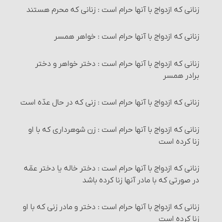
احکام روزۀ مسافر
زکات
۹- شراب
تعزیر استمناء
شرط پنجم
دلیل بر لزوم معاد
زنانی که ازدواج با آنها حرام است‏ : زنانی که محرم هستند
کسانی که روزه بر آنها واجب نیست
آنچه زکات به آن تعلق می‎گیرد‏
۱۰- فُقّاع (آب جو)
حد قذف (نسبت دادن زنا و لواط به دیگران)
شرط ششم
قرآن و سنّت دو مبنای عمده برای استنباط احکام دین‏
زنانی که ازدواج با آنها حرام است‏ : خواهر همسر
اقسام روزه
شرایط واجب شدن زکات‏
۱۱- عَرَق جُنُب از حرام‏
حدّ شُرب خمر و دیگر مُسکرات مایع‏
مواردی که لازم نیست بدن و لباس نمازگزار پاک باشد
لزوم شناخت دستورات دین و احکام آن‏
زنانی که ازدواج با آنها حرام است‏ : دختر خواهر و دختر
برادر همسر
روزه‏ های واجب
زکات شتر، گاو و گوسفند
۱۲- عَرَق حیوان نجاست‌خوار
شرایط اجرای حدّ دزدی‏
مستحبّات و مکروهات لباس نمازگزار
زنانی که ازدواج با آنها حرام است‏ : زنی که در حال عدّه است‏
روزه‏های حرام‏
نصاب شتر، گاو و گوسفند
راههای ثابت شدن نجاسات
محارب و احکام آن‏
مکان نماز و شرایط آن : شرط اوّل
زنانی که ازدواج با آنها حرام است‏ : زن شوهرداری که با او
روزه‏های مکروه
نصاب گاو
زنا کرده است
چگونگی نجس شدن چیزهای پاک‏
مرتد و احکام آن‏
مکان نماز و شرایط آن : شرط دوم
روزۀ مستحبی
نصاب گوسفند
زنانی که ازدواج با آنها حرام است‏ : دختر خاله یا دختر عمّه
سایر احکام نجاسات
احکام مرتدّ فطری
مکان نماز و شرایط آن : شرط سوم
در صورتی که با مادر آنها زنا کرده باشد
خودداری از مبطلات روزه برای غیر روزه‎دار
زکات نقدین‏
۱- آب‏
احکام مرتد ملّی
مکان نماز و شرایط آن : شرط چهارم
زنانی که ازدواج با آنها حرام است‏ : دختر و مادر زنی که با او
زنا کرده است
آنچه برای روزه‏ دار مکروه است
نصاب طلا و نقره‏