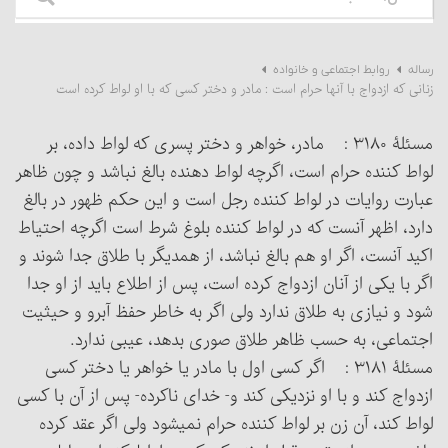
رساله
روابط اجتماعی و خانواده
زنانی که ازدواج با آنها حرام است‏ : مادر و دختر کسی که با او لواط کرده است
مسئلۀ ۳۱۸۰ : مادر، خواهر و دختر پسری که لواط داده، بر
لواط کننده حرام است، اگرچه لواط دهنده بالغ نباشد و چون ظاهر
عبارت روایات در لواط کننده رجل است و این حکم ظهور در بالغ
دارد، اظهر آنست که در لواط کننده بلوغ شرط است اگرچه احتیاط
اکید آنست، اگر او هم بالغ نباشد، از همدیگر با طلاق جدا شوند و
اگر با یکی از آنان ازدواج کرده است، پس از اطلاع باید از او جدا
شود و نیازی به طلاق ندارد ولی اگر به خاطر حفظ آبرو و حیثیت
اجتماعی، به حسب ظاهر طلاق صوری بدهد، عیبی ‏ندارد.
مسئلۀ ۳۱۸۱ : اگر کسی اول با مادر یا خواهر یا دختر کسی
ازدواج کند و با او نزدیکی کند و- خدای ناکرده- پس از آن با کسی
لواط کند، آن زن بر لواط کننده حرام نمی‏شود ولی اگر عقد کرده