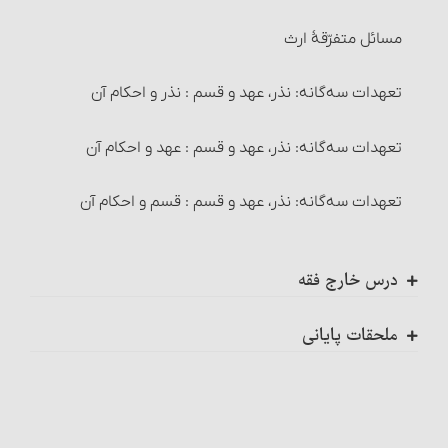
خیار تَبَعُّضِ صَفْقَه و خیار شرکت
کم یا زیاد کردن اجزاء و شرایط نماز
مسائل متفرّقۀ ارث
کارهایی که وضو گرفتن پیش از آنها واجب است‏
خیار رؤیت
نماز مسافر
تعهدات سه‌گانه: نذر، عهد و قسم : نذر و احکام آن
چیزهایی که وضو را باطل می‏کند
خیار تأخیر
چیزهایی که سفر را قطع می‏کند : رسیدن به وطن
تعهدات سه‌گانه: نذر، عهد و قسم : عهد و احکام آن‏
وضوی جبیره و احکام آن
خیار حیوان
چیزهایی که سفر را قطع می‏کند : قصد اقامه
تعهدات سه‌گانه: نذر، عهد و قسم : قسم‏ و احکام آن
۱- غسل ترتیبی
خیار تعذّر تسلیم
چیزهایی که سفر را قطع می‏کند : یک ماه ماندن بدون نیت
غسل
درس خارج فقه
اقاله و مسائل مربوط به آن‏
مواردی که مسافر می‏تواند نماز را تمام بخواند
بهمن ماه هشتاد و نه
۲- غسل ارتماسی‏
مسائل مربوط به احتکار و احکام آن‏
ملحقات پایانی
مسائل متفرّقۀ نماز مسافر
اسفندماه هشتاد و نه
اول: بیان بعضی از گناهان و محرمات الهی (گناهان صغیره
احکام غسل‏
مسائل مربوط به احتکار و احکام آن
و کبیره)
نماز خوف
اردیبهشت ماه نود
غسلهای واجب
مسائل متفرّقۀ‏ خرید و فروش
دوّم: حقوق