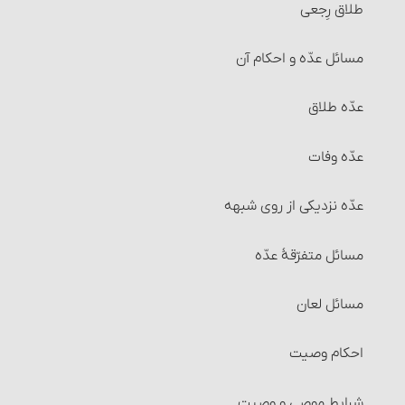
طلاق رِجعی
شرایط کالا و عوَض آن
وضوی ارتماسی
مسائل واجبات و ارکان نماز : موالات
مسائل عدّه و احکام آن‏
خرید و فروش موقوفات
شرایط وضو
قنوت
عدّه طلاق
معاملات طلا و نقره و فراورده‌های آنها‏
۱و۲- آب وضو باید پاک و مطلق باشد
صلوات بر پیامبر اکرم‏
عدّه وفات
خرید و فروش میوه‏
۳- آب وضو و فضایی که در آن وضو می‏گیرد باید مباح باشد
تعقیبات نماز
عدّه نزدیکی از روی شبهه‏
انواع معاملات‏ : معامله نقدی
۴و۵- ظرفی که آب وضو در آنست باید مباح بوده و از طلا و
مبطلات نماز
مسائل متفرّقۀ عدّه‏
نقره نباشد
انواع معاملات‏ : معامله نسیه
چیزهایی که در نماز مکروه است
مسائل لعان‏
۶- باید اعضای وضو، هنگام شستن و مسح کشیدن پاک
انواع معاملات‏ : معاملۀ سلف‏
باشد.
مواردی که می‏توان نماز واجب را رها کرد
احکام وصیت‏
شرایط معاملۀ سَلَف
۷- وقت کافی برای وضو داشته باشد.
شکیات نماز
شرایط موصی و وصیت‏