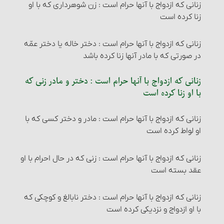
زنانی که ازدواج با آنها حرام است‏ : زن شوهرداری که با او
روزه‏های مکروه
نصاب گاو
زنا کرده است
چگونگی نجس شدن چیزهای پاک‏
مرتد و احکام آن‏
مکان نماز و شرایط آن : شرط دوم
روزۀ مستحبی
نصاب گوسفند
زنانی که ازدواج با آنها حرام است‏ : دختر خاله یا دختر عمّه
سایر احکام نجاسات
احکام مرتدّ فطری
مکان نماز و شرایط آن : شرط سوم
در صورتی که با مادر آنها زنا کرده باشد
خودداری از مبطلات روزه برای غیر روزه‎دار
زکات نقدین‏
۱- آب‏
احکام مرتد ملّی
مکان نماز و شرایط آن : شرط چهارم
زنانی که ازدواج با آنها حرام است‏ : دختر و مادر زنی که
با او زنا کرده است
آنچه برای روزه‏ دار مکروه است
نصاب طلا و نقره‏
شستن ظروف با آب قلیل
حکم سایر حدود و تعزیرات‏
مکان نماز و شرایط آن : شرط پنجم
زنانی که ازدواج با آنها حرام است‏ : مادر و دختر کسی که با
راه ثابت شدن اوّل و آخر هر ماه‏
زکات گندم، جو، خرما و کشمش (غلّات چهارگانه)
۲- زمین‏
احکام قصاص و دیات‏
مکان نماز و شرایط آن : شرط ششم
او لواط کرده است
شرایط اعتکاف‏
نصاب غلّات چهارگانه‏
۳- آفتاب‏
اقسام قتل و احکام آنها
مکان نماز و شرایط آن : شرط هفتم
زنانی که ازدواج با آنها حرام است‏ : زنی که در حال احرام با او
عقد بسته است‏
اعتکاف و احکام آن
زمان پرداخت زکات‏
۴- استحاله
راههای اثبات قتل‏
جاهایی که خواندن نماز در آنها مستحب است
زنانی که ازدواج با آنها حرام است‏ : دختر نابالغ و کوچکی که
احکام تصرّف و معامله در زکات
۵- انتقال
کفّارۀ قتل
جاهایی که نماز خواندن در آنها مکروه است
با او ازدواج و نزدیکی کرده است