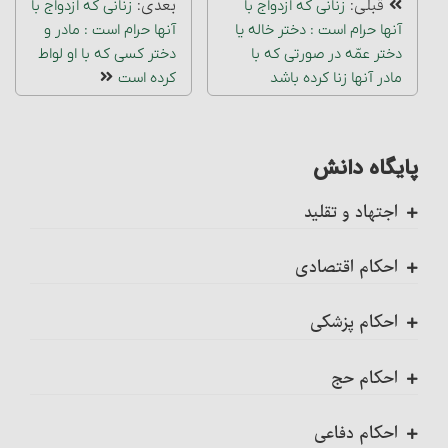
قبلی:
بعدی:
زنانی که ازدواج با
زنانی که ازدواج با
آنها حرام است‏ : دختر خاله یا
آنها حرام است‏ : مادر و
دختر عمّه در صورتی که با
دختر کسی که با او لواط
مادر آنها زنا کرده باشد
کرده است
پایگاه دانش
اجتهاد و تقلید
کلیات
احکام اقتصادی
اجتهاد، واجب کفایی است
ضمانت عقدی
احکام پزشکی
احکام تکلیف
ضمانت قهری
ضمانت قهری در پزشکی
احکام حج
احکام تقلید
احکام مزارعه‏
تلقیح، مسائل و احکام آن
احکام کلی حج
احکام دفاعی