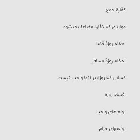
کفّارة جمع
مصرف خمس
مواردی که کفّاره مضاعف می‏شود
احکام جابجایی خمس
احکام روزۀ قضا
انفال
احکام روزۀ مسافر
زکات
کسانی که روزه بر آنها واجب نیست
آنچه زکات به آن تعلق می‎گیرد‏
اقسام روزه
شرایط واجب شدن زکات‏
روزه‏ های واجب
زکات شتر، گاو و گوسفند
روزه‏های حرام‏
نصاب شتر، گاو و گوسفند