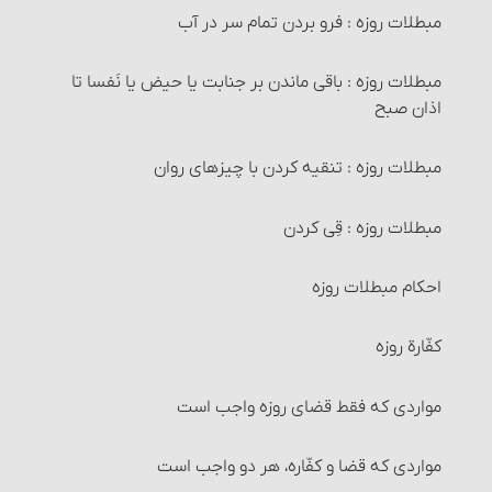
مبطلات روزه : فرو بردن تمام سر در آب
مخارج و هزینه‏ ها
مبطلات روزه : باقی ماندن بر جنابت یا حیض یا نَفسا تا
اذان صبح
پرداخت خمس و حکم آن‏
مبطلات روزه : تنقیه کردن با چیزهای روان
معادن
مبطلات روزه : قِی کردن‏
گنج
احکام مبطلات روزه
مال حلال مخلوط به حرام‏
کفّارة روزه
غنائم جنگی
مواردی که فقط قضای روزه واجب است
زمینی که کافر ذمّی از مسلمان بخرد
مواردی که قضا و کفّاره، هر دو واجب است
احکام تصرّف در مالی که خمس آن‌را نداده‏اند