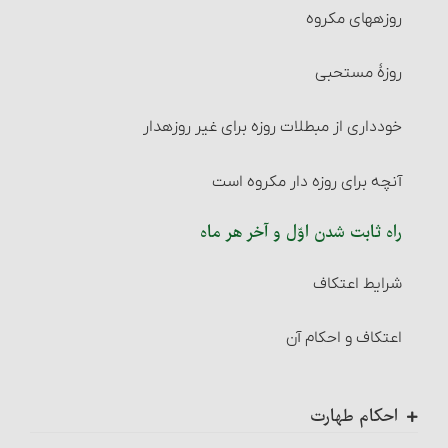
روزه‏های مکروه
نصاب گاو
روزۀ مستحبی
نصاب گوسفند
خودداری از مبطلات روزه برای غیر روزه‎دار
زکات نقدین‏
آنچه برای روزه‏ دار مکروه است
نصاب طلا و نقره‏
راه ثابت شدن اوّل و آخر هر ماه‏
زکات گندم، جو، خرما و کشمش (غلّات چهارگانه)
شرایط اعتکاف‏
نصاب غلّات چهارگانه‏
اعتکاف و احکام آن
زمان پرداخت زکات‏
احکام تصرّف و معامله در زکات
احکام طهارت