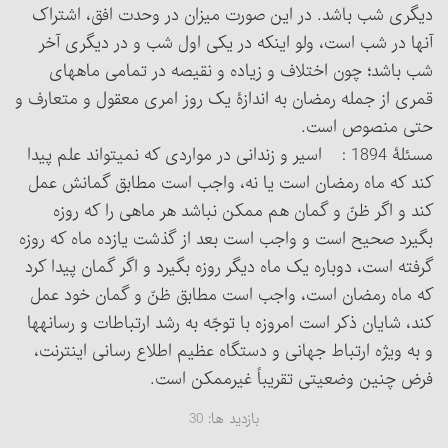
دیگری شب باشد. در این صورت میزان در وحدت افق، اشتراک
آنها در شب است، ولو اینکه در یکی اول شب و در دیگری آخر
شب باشد؛ چون اختلاف و زیاده و نقیصه در تمامی ماههای
قمری از جمله رمضان به اندازۀ یک روز امری معقول و متعارف و
حتی منصوص است.
مسئلۀ 1894 : اسیر و زندانی در مواردی که نمی‏تواند علم پیدا
کند که ماه رمضان است یا نه، واجب است مطابق گمانش عمل
کند و اگر ظنّ و گمان هم ممکن نباشد هر ماهی را که روزه
بگیرد صحیح است و واجب است بعد از گذشت یازده ماه که روزه
گرفته است، دوباره یک ماه دیگر روزه بگیرد و اگر گمان پیدا کرد
که ماه رمضان است، واجب است مطابق ظنّ و گمان خود عمل
کند، شایان ذکر است امروزه با توجّه به رشد ارتباطات و رسانه‏ها
و به ویژه ارتباط جهانی و دستگاه عظیم اطلاع رسانی ‏اینترنت،
فرض چنین وضعیتی تقریباً غیرممکن است.
بازدید ها:
30