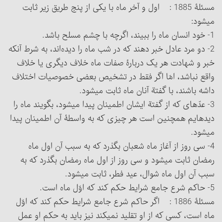
مسئلۀ 1885 : اول و آخر ماه با یکی از پنج طریق زیر ثابت
می‏شود:
1- خود انسان ماه را ببیند، اگرچه با چشم مسلح باشد.
2- دو مرد عادل خبر دهند که در شب ماه را دیده‌اند، به شرط آنکه
خبر و شهادت هر یک دربارۀ صفات ماه خلاف دیگری یا خلاف
واقع نباشد، امّا اگر فقط در تشخیص بعضی خصوصیات اختلاف
داشه باشند، با گفتة آنان ماه ثابت می‏شود.
3- عدّه‏ای که از گفتة ایشان اطمینان پیدا می‏شود، بگویند ماه را
دیده‏ایم همچنین است هر چیزی که به واسطۀ آن اطمینان پیدا
می‏شود.
4- سی روز از آغاز ماه شعبان بگذرد که به سبب آن اول ماه
رمضان ثابت می‏شود و سی روز از اول ماه رمضان بگذرد که به
سبب آن اول ماه شوال، عید فطر، ثابت می‏شود.
5- حاکم شرع جامع شرایط حکم کند که اوّل ماه است.
مسئلۀ 1886 : اگر حاکم شرع جامع شرایط حکم کند که اوّل
ماه است، کسی که از او تقلید نمی‏کند نیز باید به حکم او عمل