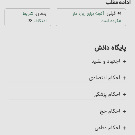
ادامه مطلب
قبلی:
بعدی:
آنچه برای روزه‏ دار
شرایط
مکروه است
اعتکاف‏
پایگاه دانش
اجتهاد و تقلید
کلیات
احکام اقتصادی
اجتهاد، واجب کفایی است
ضمانت عقدی
احکام پزشکی
احکام تکلیف
ضمانت قهری
ضمانت قهری در پزشکی
احکام حج
احکام تقلید
احکام مزارعه‏
تلقیح، مسائل و احکام آن
احکام کلی حج
احکام دفاعی