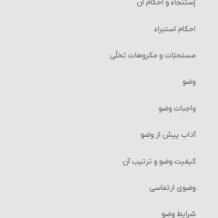
إستنجاء و احکام آن
معاملات حرام‏ : خرید و فروش اموالی که از طرق غیر شرعی
به دست آمده است
احکام استبراء
معاملات حرام‏ : خرید و فروش چیزهایی که عرفاً جنبۀ مالی
نداشته یا معمولاً برای حرام استفاده می‏شوند
مستحبّات و مکروهات تخلّی
معاملات حرام‏ : خرید و فروش چیزهایی که آمیخته به
وضو
رباست
واجبات وضو
معاملات حرام‏ : خرید و فروشی که آمیخته و همراه غش
باشد
آداب پیش از وضو
شرایط فروشنده و خریدار
کیفیت وضو و ترتیب آن
شرایط کالا و عوَض آن
وضوی ارتماسی
خرید و فروش موقوفات
شرایط وضو