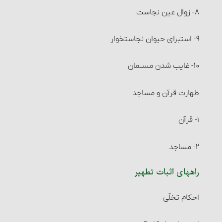
شرایط مستحقّان زکات‏
۸- زوال عین نجاست
زکات فطره
۹- استبرای حیوان نجاست‎خوار
مصرف زکات فطره
۱۰- غایب شدن مسلمان
عزل (کنار گذاشتن) زکات فطره و احکام آن
طهارت قرآن و مساجد
احکام خرید و فروش‏
۱- قرآن
مستحبّات معامله
۲- مساجد
راههای اثبات تطهیر
معاملات مکروه
احکام تخلّی
معاملات حرام‏ : خرید و فروش عین نجس، در شرایطی