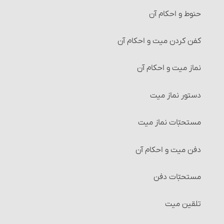
حنوط و احکام آن‏
احکام عاریه‏
کفن کردن میت و احکام آن
احکام هبه (بخشش)
نماز میت و احکام آن‏
شرایط موهوبٌ‎‏له
دستور نماز میت‏
شرایط وقف و واقف‏
مستحبّات نماز میت
شرایط ضمن قرارداد وقف
دفن میت و احکام آن
تولیت و نظارت بر وقف و احکام آن
مستحبّات دفن‏
مسائل متفرقۀ وقف‏
تلقین میت‏
راه‌های اثبات وقف