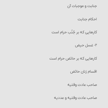
جنابت و موجبات آن
احکام شرکت
احکام جنابت
شرایط شرکت اختیاری (قراردادی)
کارهایی که بر جُنُب حرام است‏
انواع شرکت‏
۲- غسل حیض‏
تصرّف در اموال شرکت و احکام آن
کارهایی که بر حائض حرام است
تقسیم مال و احکام آن‏
اقسام زنان حائض
انواع تقسیم‏
صاحب عادت وقتیه‏
احکام مضاربه‏
صاحب عادت وقتیه و عددیه‏
احکام مزارعه‏