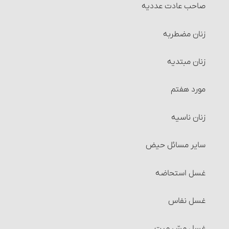
صاحب عادت عددیه
احکام مساقات‏
زنان مضطربه‏
شرایط طرفین مساقات
زنان مبتدیه
احکام وقف
مورد هفتم
احکام اجاره‏
زنان ناسیه
شرایط موجر و مستأجر
سایر مسائل حیض
شرایط مالی که اجاره داده می‏شود
غسل استحاضه‏
شرایط استفاده از مال‌الإجاره
غسل نفاس‏
مسائل متفرّقۀ مربوط به اجاره
غسل مسّ میت