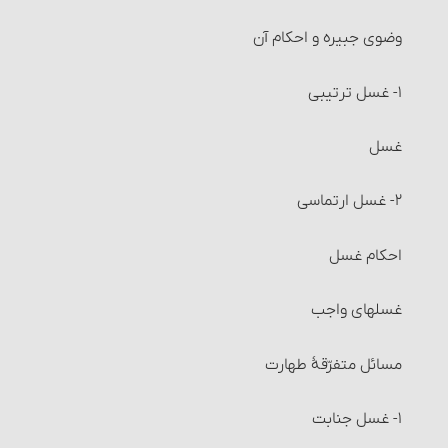
خیار تأخیر
وضوی جبیره و احکام آن
خیار حیوان
۱- غسل ترتیبی
خیار تعذّر تسلیم
غسل
اقاله و مسائل مربوط به آن‏
۲- غسل ارتماسی‏
مسائل مربوط به احتکار و احکام آن‏
احکام غسل‏
مسائل مربوط به احتکار و احکام آن
غسلهای واجب
مسائل متفرّقۀ‏ خرید و فروش
مسائل متفرّقۀ طهارت
احکام شُفعه
۱- غسل جنابت‏
احکام صلح