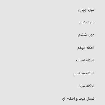
ربای قرضی
مورد چهارم
سفته، چک و احکام آنها‏
مورد پنجم‏
معاملات بانکی
مورد ششم
احکام رهن‏
احکام تیمّم
احکام حواله‏
احکام اموات
احکام ضمانت‏
احکام محتضر
احکام کفالت
احکام میت‏
شرایط کفالت
غسل میت و احکام آن‏
احکام امانت و امانت‏دار