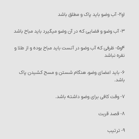
معاملات طلا و نقره و فراورده‌های آنها‏
۱و۲- آب وضو باید پاک و مطلق باشد
خرید و فروش میوه‏
۳- آب وضو و فضایی که در آن وضو می‏گیرد باید مباح باشد
انواع معاملات‏ : معامله نقدی
۴و۵- ظرفی که آب وضو در آنست باید مباح بوده و از طلا و
نقره نباشد
انواع معاملات‏ : معامله نسیه
۶- باید اعضای وضو، هنگام شستن و مسح کشیدن پاک
انواع معاملات‏ : معاملۀ سلف‏
باشد.
شرایط معاملۀ سَلَف
۷- وقت کافی برای وضو داشته باشد.
احکام معاملۀ سلف
۸- قصد قربت‏
مواردی که می‏توان معامله را برهم زد
۹- ترتیب