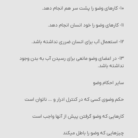
خیار مجلس
۱۰- کارهای وضو را پشت سر هم انجام دهد.
خیار غبن
۱۱- کارهای وضو را خود انسان انجام دهد.
خیار شرط
۱۲- استعمال آب برای انسان ضرری نداشته باشد.
خیار تدلیس
۱۳- در اعضای وضو مانعی برای رسیدن آب به بدن وجود
نداشته باشد.
خیار تخلّف شرط
سایر احکام وضو
خیار عیب
حکم وضوی کسی که در کنترل ادرار و … ناتوان است
خیار تَبَعُّضِ صَفْقَه و خیار شرکت
کارهایی که وضو گرفتن پیش از آنها واجب است‏
خیار رؤیت
چیزهایی که وضو را باطل می‏کند