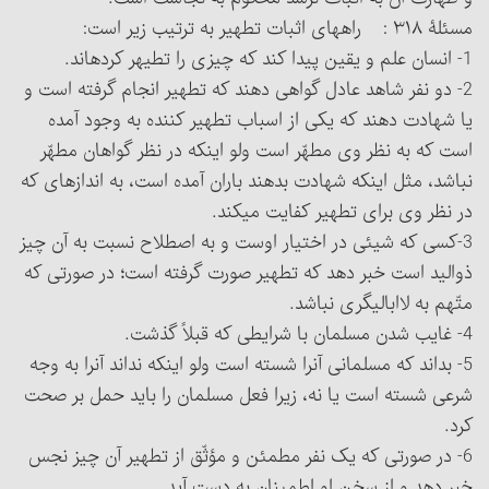
مسئلۀ ۳۱۸ : راههای اثبات تطهیر به ترتیب زیر است:
1- انسان علم و یقین پیدا کند که چیزی را تطیهر کرده‏اند.
2- دو نفر شاهد عادل گواهی دهند که تطهیر انجام گرفته است و
یا شهادت دهند که یکی از اسباب تطهیر کننده به وجود آمده
است که به نظر وی مطهّر است ولو اینکه در نظر گواهان مطهّر
نباشد، مثل اینکه شهادت بدهند باران آمده است، به اندازه‏ای که
در نظر وی برای تطهیر کفایت می‏کند.
3-کسی که شیئی در اختیار اوست و به اصطلاح نسبت به آن چیز
ذوالید است خبر دهد که تطهیر صورت گرفته است؛ در صورتی که
متّهم به لاابالی‏گری نباشد.
4- غایب شدن مسلمان با شرایطی که قبلاً گذشت.
5- بداند که مسلمانی آن‎را شسته است ولو اینکه نداند آن‎را به وجه
شرعی شسته است یا نه، زیرا فعل مسلمان را باید حمل بر صحت
کرد.
6- در صورتی که یک نفر مطمئن و مؤثّق از تطهیر آن چیز نجس
خبر دهد و از سخن او اطمینان به دست آید.