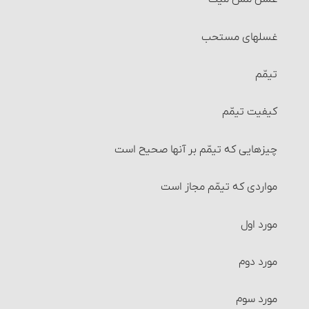
احکام سرقفلی
غسلهای مستحب
احکام جُعاله
تیمّم
شرایط جُعاله‏
کیفیت تیمّم‏
شرایط جُعاله‏
چیزهایی که تیمّم بر آنها صحیح است
احکام بیمه
مواردی که تیمّم مجاز است‏
احکام وکالت
مورد اول
شرایط وکیل و موکِّل
مورد دوم
احکام قرض
مورد سوم‏