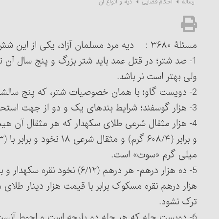
دیه و انواع آن‏
رساله
احکام قضایی
مسئلۀ ۳۶۸۰ : دیه مرد مسلمان آزاد، یکی از این شش چیز یا قیمت یکی از آنهاست:
1- صد شتر؛ در قتل عمد باید شتر بزرگ و پنج سال آن ت
ولی بهتر است نر باشد.
2- دویست گاو؛ با همان خصوصیات شتر، که پنج سالشان تمام شده باشد و بهتر است نر باشند.
3- هزار گوسفند؛ شرایط بندهای یک و دو از جهت استحباب، در گوسفند لازم نیست.
میلی گرم «سوت» است.
هزار درهم نقره مسکوک برابر با قیمت هزار دینار طلای 
ترک نشود.
6- دویست حله که هر حله دو پارچه است و احوط آنست ک