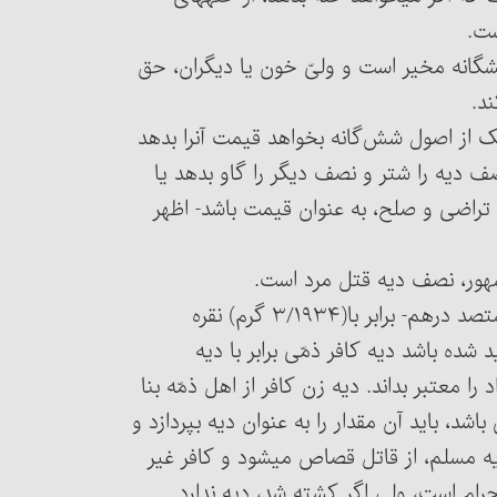
ست.
مسئلۀ ۳۶۸۱ : قاتل در دادن هر کدام از این اصول شش‎گانه مخیر است و ولیّ خون یا دیگران، حق
د.
مسئلۀ ۳۶۸۲ : اقوی‏ آنست که قاتل اگر به جای هر یک از اصول شش‌گانه بخواهد قیمت آن‎را بدهد
صف دیه را شتر و نصف دیگر را گاو بدهد یا
صورت تراضی و صلح، به عنوان قیمت باشد- اظهر
مسئلۀ ۳۶۸۴ : دیه کامل یک مرد کافر اهل ذمّه، هشتصد درهم- برابر با(۳/۱۹۳۴ گرم) نقره
د شده باشد دیه کافر ذمّی برابر با دیه
 معتبر بداند. دیه زن کافر از اهل ذمّه بنا
، باید آن مقدار را به عنوان دیه بپردازد و
یه مسلم، از قاتل قصاص می‏شود و کافر غیر
ام است، ولی اگر کشته شد، دیه ندارد.