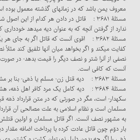
معروف یمن باشد که در زمانهای گذشته معمول بوده ا
ندارد از گرفتن آنچه که به عنوان دیه می‏دهد خودداری کن
کفایت می‏کند و اگر بخواهد میان آنها تلفیق کند مثلاً ن
نصفی از آن‎را شتر و نصف دیگر را قیمت بدهد- در 
آنست که کافی است.
مسئلۀ ۳۶۸۳ : دیه قتل زن- مسلم یا ذمّی- بنا بر مشهور، نصف دیه قتل مرد است.
سکه‎دار- است، مگر در صورتی که در متن قرارداد ذمّه قی
مسلمان است و نظام اسلامی به علت مصالحی آن قرارداد را
به مشهور نصف آنست. اگر قاتل مسلمان و اولین قتلش باشد
بار دوّم چون قاتل عادت کرده با پرداخت اضافه مقدار د
ذمّی را اگر چه بدون دلیل نمی‏توان کشت و کشتن وی حر