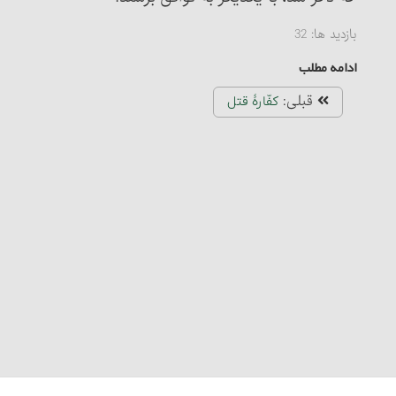
بازدید ها:
32
ادامه مطلب
قبلی:
کفّارۀ قتل