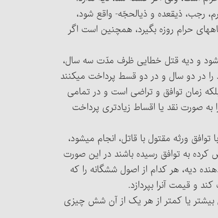
مسئلۀ ۳۶۸۵ : اگر قتل در یکی از ماه‏های حرام- محرم، رجب، ذیقعده و ذی‎الحجّه- واقع شود،
 ماه‏های حرام روزه بگیرد، همچنین است اگر
ت می‏شود و دیه قتل خطایی ظرف مدّت سه سال،
را در دو سال و در دو قسط پرداخت می‏کنند
که زمان توافق و تراضی است و در تمامی
 را به صورت نقد یا اقساط زیادتری پرداخت
مسئلۀ ۳۶۸۷ : در قتل عمد، انتخاب دیه و مقدار آن با توافق ورثه مقتول با قاتل، انجام می‎شود،
 شش‎گانه که شرع مشخّص کرده به توافق رسیده باشند در این صورت
انتخاب با قاتل است. ولی در قتل خطایی و شبه عمد، دهنده دیه، هر کدام از اصول شش‎گانه را که
یمت آن‎را بپردازد.
ه چیزی بیشتر یا کمتر از هر یک از آن شش چیزی