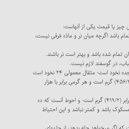
مام باشد اگرچه میان نر و مادّه فرقی نیست،
4- هزار مثقال شرعی طلای سکه‎دار که هر مثقال آن هیجده نخود است- مثقال معمولی ۲۴ نخود است
و برابر (۶۰۸/۴ گرم) و مثقال شرعی ۱۸ نخود و برابر با (۴۵۶/۳) گرم است و هر گرمی برابر با هزار
5- ده هزار درهم- هر درهم (۶/۱۲) نخود نقره سکه‎دار و برابر (۴۱۹/۲) گرم است- و احوط آنست که ده
‏مسکوک باشد و کمتر نباشد و این احتیاط
ه اگر می‏خواهد حله بدهد، از حله‏های