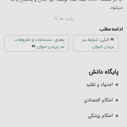
می‏شود.
بازدید ها:
70
ادامه مطلب
قبلی:
بعدی:
شرایط سر
مستحبّات و مکروهات
بریدن حیوان‏
سر بریدن حیوان
پایگاه دانش
اجتهاد و تقلید
کلیات
احکام اقتصادی
اجتهاد، واجب کفایی است
ضمانت عقدی
احکام پزشکی
احکام تکلیف
ضمانت قهری
ضمانت قهری در پزشکی