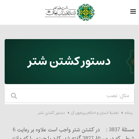
دستور کشتن شتر
دستور کشتن شتر
رساله
تغذیۀ انسان و احکام پیرامون آن
مسئلۀ 3837 : در کشتن شتر واجب است علاوه بر رعایت 6
شرطی که در مسئلۀ 3827 گفته شد، کارد یا چیزی را که مانند