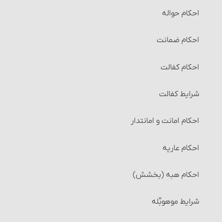
احکام حواله‏
احکام ضمانت‏
احکام کفالت
شرایط کفالت
احکام امانت و امانت‏دار
احکام عاریه‏
احکام هبه (بخشش)
شرایط موهوبٌ‎‏له