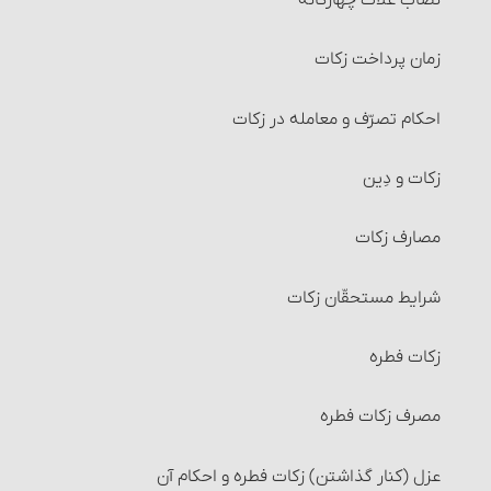
زمان پرداخت زکات‏
احکام تصرّف و معامله در زکات
زکات و دِین‏
مصارف زکات
شرایط مستحقّان زکات‏
زکات فطره
مصرف زکات فطره
عزل (کنار گذاشتن) زکات فطره و احکام آن