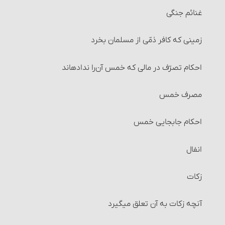
غنائم جنگی
زمینی که کافر ذمّی از مسلمان بخرد
احکام تصرّف در مالی که خمس آن‌را نداده‏اند
مصرف خمس
احکام جابجایی خمس
انفال
زکات
آنچه زکات به آن تعلق می‎گیرد‏