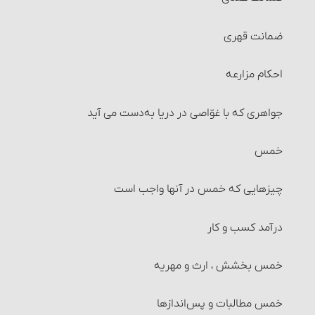
احکام تکلیف
ضمانت قهری
احکام تقلید
احکام مزارعه‏
احکام تغییر تقلید (عدول)
جواهری که با غوّاصی در دریا به‌دست می‏ آید
بقای بر تقلید میت
خمس
تغییر رأی مجتهد و احکام آن
چیزهایی که خمس در آنها واجب است‏
عدالت و نشانه ‏های آن
درآمد کسب و کار
خمس بخشش ، ارث و مهریه
خمس مطالبات و پس‌اندازها