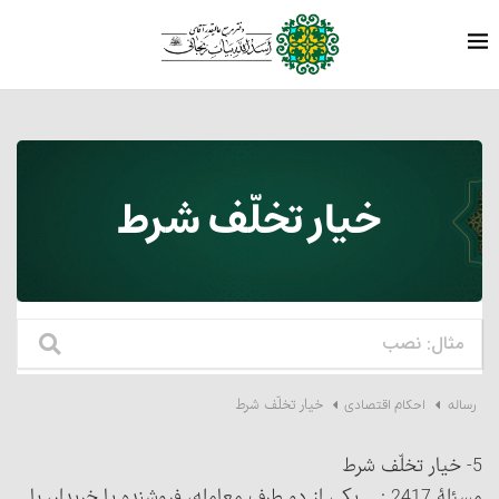
خیار تخلّف شرط
خیار تخلّف شرط
رساله
احکام اقتصادی
5- خیار تخلّف شرط
مسئلۀ 2417 : یکی از دو طرف معامله، فروشنده یا خریدار، با