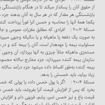
از حقوق آنان را پس‎انداز می‏کند تا در هنگام 
بازنشستگی هر مقدار که در هر سال به آنان بدهند جزء
یکجا همۀ آنها را محاسبه و خمس آن‎را فوراً پرداخت کنند.
مسئلۀ ۲۰۰۳ : افرادی که مطابق مقرّرات عمومی
به صورت یک دفعه یا ماهیانه و یا سالیانه وجهی می‏پردا
مسئولیت بیمه را عهده‎دار است، آنان را بی
مستمرّی ماهیانه مثلاً چیزی به آنها بپردازد، آن وجهی ک
سازمان بیمه کننده می‏پردازد، جزء مخارج سالانه محسو
بیمه کننده به‌طور اقساط داده می‏شود جزء درآمد سالا
زیاد بیاید، باید خمسش را بدهد.
مسئلۀ ۲۰۰۴ : اگر با پول خمس داده یا پولی که 
بخرد که پس از افزایش قیمت آن‎را
افزایش قیمت نباشد بلکه 