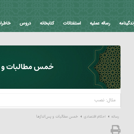
ندگینامه
رساله عملیه
استفتائات
کتابخانه
دروس
خاطرا
خمس مطالبات و پ
خمس مطالبات و پس‌اندازها
رساله
احکام اقتصادی