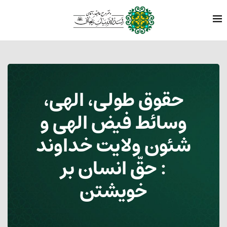
حقوق طولی، الهی،
وسائط فیض الهی و
شئون ولایت خداوند
: حقّ انسان بر
خویشتن