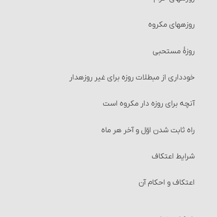
نصاب شتر، گاو و گوسفند
روزه‏های مکروه
نصاب گاو
روزۀ مستحبی
نصاب گوسفند
خودداری از مبطلات روزه برای غیر روزه‎دار
زکات نقدین‏
آنچه برای روزه‏ دار مکروه است
نصاب طلا و نقره‏
راه ثابت شدن اوّل و آخر هر ماه‏
زکات گندم، جو، خرما و کشمش (غلّات چهارگانه)
شرایط اعتکاف‏
نصاب غلّات چهارگانه‏
اعتکاف و احکام آن
زمان پرداخت زکات‏
احکام تصرّف و معامله در زکات