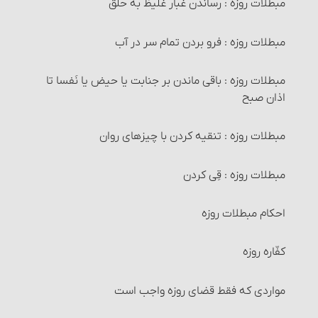
مبطلات روزه : رساندن غبار غلیظ به حلق‏
خمس خانه و اثاث منزل‏
مبطلات روزه : فرو بردن تمام سر در آب
مخارج و هزینه‏ ها
مبطلات روزه : باقی ماندن بر جنابت یا حیض یا نَفسا تا
اذان صبح
پرداخت خمس و حکم آن‏
مبطلات روزه : تنقیه کردن با چیزهای روان
معادن
مبطلات روزه : قِی کردن‏
گنج
احکام مبطلات روزه
مال حلال مخلوط به حرام‏
کفّاره روزه
غنائم جنگی
مواردی که فقط قضای روزه واجب است
زمینی که کافر ذمّی از مسلمان بخرد