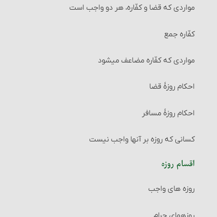
مواردی که قضا و کفّاره، هر دو واجب است
احکام تصرّف در مالی که خمس آن‌را نداده‏اند
کفّاره جمع
مصرف خمس
مواردی که کفّاره مضاعف می‏شود
احکام جابجایی خمس
احکام روزۀ قضا
انفال
احکام روزۀ مسافر
زکات
کسانی که روزه بر آنها واجب نیست
آنچه زکات به آن تعلق می‎گیرد‏
اقسام روزه
شرایط واجب شدن زکات‏
روزه‏ های واجب
زکات شتر، گاو و گوسفند
روزه‏های حرام‏