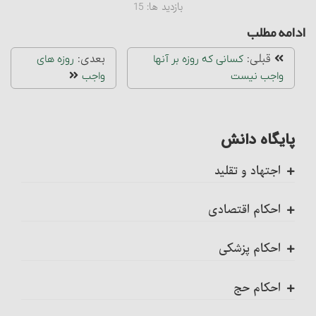
بازدید ها:
15
ادامه مطلب
قبلی:
بعدی:
کسانی که روزه بر آنها
روزه‏ های
واجب نیست
واجب
پایگاه دانش
اجتهاد و تقلید
کلیات
احکام اقتصادی
اجتهاد، واجب کفایی است
ضمانت عقدی
احکام پزشکی
احکام تکلیف
ضمانت قهری
ضمانت قهری در پزشکی
احکام حج
احکام تقلید
احکام مزارعه‏
تلقیح، مسائل و احکام آن
احکام کلی حج