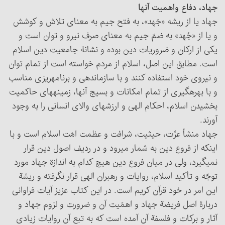
جهاد، دفاع واهمیت آنها
جهاد یا از ریشه «جَهد»، به فتح جیم به معنای تلاش و کوشش
و یا از «جُهد» به ضمّ جیم به معنای صرف نیرو و توان است و
یکی از ارکان و ضروریات دین بوده و نشانة جامعیت دین اسلام
است. مطابق این اصل، اسلام از مردم خواسته است از تمام توان
و نیروی خود استفاده کنند و با سازماندهی و برنامه‎ریزی مناسب
و با بهره‎گیری از تمام امکانات و بسیج آنها، زمینه‏های حاکمیت
بخشیدن اسلام، احکام الهی و ارزشهای والای انسانی را به وجود
آورند.
جهاد منشأ عزّت، حیثیت، شرافت و عظمت امّت اسلام است و با
اینکه از فروع دین به شمار می‏رود و در ردیف اصول دین قرار
نمی‏گیرد، ولی در میان فروع دین هیچ کدام به اندازة جهاد مورد
توجّه و تأکید اسلام، روایات و رهبران الهی قرار نگرفته و ریشة
این امر در خود قرآن کریم است. در این کتاب عزیز آیات فراوانی
دربارۀ اصل فریضة جهاد و اهمّیت آن و ضرورت و لزوم جهاد و
آثار و برکات و فلسفة آن آمده است که به تبع آن روایات زیادی