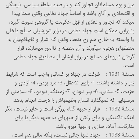
مرز و بوم مسلمانان تجاوز کند و در صدد سلطة سیاسی، فرهنگی
و اقتصادی بر آنان باشد و اساساً جهاد دفاعی وقتی معنا پیدا
می‏کند که تجاوز و تعدّی از قِبَل حکومت یا گروهی صورت گیرد،
بنابراین ممکن است جهاد دفاعی در برابر شورشیان مسلّح داخلی
یا وابسته به خارج هم رخ بدهد، وقتی که اشرار و قاچاقچیان به
منطقه‏ای هجوم می‏آورند و آن منطقه را ناامن می‏سازند، قرار
گرفتن نیروهای مسلّح در برابر ایشان از مصادیق جهاد دفاعی
است.
مسئلۀ 1931 : شرکت در جهاد بر کسانی واجب است که شرایط
زیر را داشته باشند: 1- بلوغ، 2-عقل، 3- مرد بودن، 4- آزادی و
حرّیت، 5- بینایی، 6- پیر نبودن، 7- زمین‎گیر نبودن، 8- سلامتی از
مرضهایی که نمی‏گذارد انسان وظیفه‏اش را درست انجام بدهد.
مسئلۀ 1932 : فرار از جبهه گناه بزرگی است و جایز نیست، مگر
اینکه تاکتیکی و برای رفتن از جبهه‏ای به جبهه دیگر یا برای
تدارکات، آماده سازی و تهیة نیرو باشد.
مسئلۀ 1933 : جهاد تنها جانی نیست، بلکه مالی هم است،